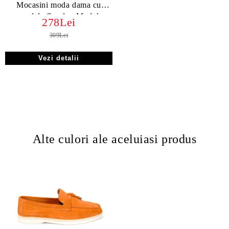
Mocasini moda dama cu
modele florale - Model
278Lei
Victoria
309Lei
Vezi detalii
Alte culori ale aceluiasi produs