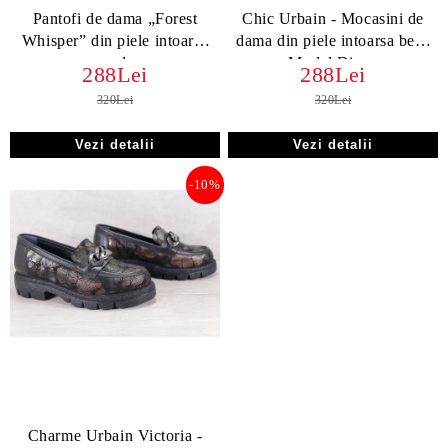
Pantofi de dama „Forest
Chic Urbain - Mocasini de
Whisper” din piele intoarsa
dama din piele intoarsa bej -
verde
Model Diana
288Lei
288Lei
320Lei
320Lei
Vezi detalii
Vezi detalii
-10%
Charme Urbain Victoria -