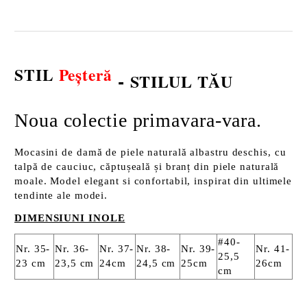
STIL
Peșteră
-
STILUL TĂU
Noua colectie primavara-vara.
Mocasini de damă de piele naturală albastru deschis, cu
talpă de cauciuc, căptușeală și branț din piele naturală
moale. Model elegant si confortabil, inspirat din ultimele
tendinte ale modei.
DIMENSIUNI INOLE
#40-
Nr. 35-
Nr. 36-
Nr. 37-
Nr. 38-
Nr. 39-
Nr. 41-
25,5
23 cm
23,5 cm
24cm
24,5 cm
25cm
26cm
cm