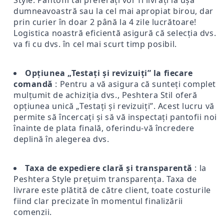
dumneavoastră sau la cel mai apropiat birou, dar
prin curier în doar 2 până la 4 zile lucrătoare!
Logistica noastră eficientă asigură că selecția dvs.
va fi cu dvs. în cel mai scurt timp posibil.
Opțiunea „Testați și revizuiți” la fiecare
comandă
: Pentru a vă asigura că sunteți complet
mulțumit de achiziția dvs., Peshtera Stil oferă
opțiunea unică „Testați și revizuiți”. Acest lucru vă
permite să încercați și să vă inspectați pantofii noi
înainte de plata finală, oferindu-vă încredere
deplină în alegerea dvs.
Taxa de expediere clară și transparentă
: la
Peshtera Style prețuim transparența. Taxa de
livrare este plătită de către client, toate costurile
fiind clar precizate în momentul finalizării
comenzii.