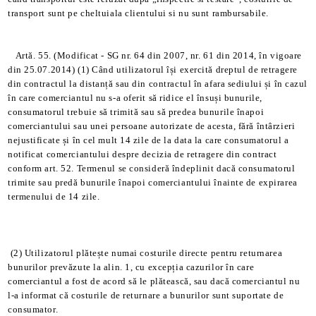
transport sunt pe cheltuiala clientului si nu sunt rambursabile.
Artă. 55. (Modificat - SG nr. 64 din 2007, nr. 61 din 2014, în vigoare
din 25.07.2014) (1) Când utilizatorul își exercită dreptul de retragere
din contractul la distanță sau din contractul în afara sediului și în cazul
în care comerciantul nu s-a oferit să ridice el însuși bunurile,
consumatorul trebuie să trimită sau să predea bunurile înapoi
comerciantului sau unei persoane autorizate de acesta, fără întârzieri
nejustificate și în cel mult 14 zile de la data la care consumatorul a
notificat comerciantului despre decizia de retragere din contract
conform art. 52. Termenul se consideră îndeplinit dacă consumatorul
trimite sau predă bunurile înapoi comerciantului înainte de expirarea
termenului de 14 zile.
(2) Utilizatorul plătește numai costurile directe pentru returnarea
bunurilor prevăzute la alin. 1, cu excepția cazurilor în care
comerciantul a fost de acord să le plătească, sau dacă comerciantul nu
l-a informat că costurile de returnare a bunurilor sunt suportate de
consumator.