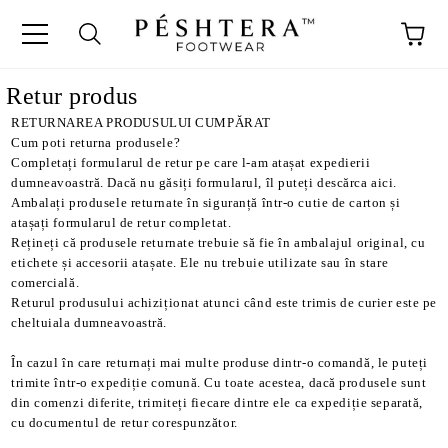
Retur produs
RETURNAREA PRODUSULUI CUMPĂRAT
Cum poti returna produsele?
Completați formularul de retur pe care l-am atașat expedierii
dumneavoastră. Dacă nu găsiți formularul, îl puteți descărca aici.
Ambalați produsele returnate în siguranță într-o cutie de carton și
atașați formularul de retur completat.
Rețineți că produsele returnate trebuie să fie în ambalajul original, cu
etichete și accesorii atașate. Ele nu trebuie utilizate sau în stare
comercială.
Returul produsului achiziționat atunci când este trimis de curier este pe
cheltuiala dumneavoastră.
În cazul în care returnați mai multe produse dintr-o comandă, le puteți
trimite într-o expediție comună. Cu toate acestea, dacă produsele sunt
din comenzi diferite, trimiteți fiecare dintre ele ca expediție separată,
cu documentul de retur corespunzător.