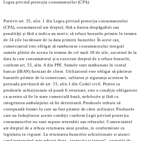
Legea privind protecția consumatorilor (CPA):
Potrivit art. 55, alin. 1 din Legea privind protecția consumatorului
(CPA), consumatorul are dreptul, fără a datora despăgubiri sau
penalități și fără a indica un motiv, să refuze bunurile primite în termen
de 14 zile lucrătoare de la data primirii bunurilor. În acest caz,
comerciantul este obligat să ramburseze consumatorului integral
sumele plătite de acesta în termen de cel mult 30 de zile, socotind de la
data la care consumatorul și-a exercitat dreptul de a refuza bunurile,
conform art. 55, alin. 6 din PPE. Sumele sunt rambursate în contul
bancar (IBAN) furnizat de client. Utilizatorul este obligat să păstreze
bunurile primite de la comerciant, calitatea și siguranța acestora în
perioada prevăzută de art. 55, alin.1 din Codul civil. Pentru ca
produsele achiziționate să poată fi returnate, este o condiție obligatorie
ca acestea să fie în stare comercială bună, nefolosite și fără ca
integritatea ambalajului să fie deteriorată. Produsele trebuie să
corespundă formei în care au fost primite de către utilizator. Produsele
care nu îndeplinesc aceste condiții conform Legii privind protecția
consumatorilor nu sunt supuse returnării sau refuzului. Comerciantul
are dreptul de a refuza returnarea unui produs, in conformitate cu
legislatia in vigoare. La returnarea bunurilor achizitionate si atunci
cand transportul este refuzat dupa „inspectie si testare”, costurile de