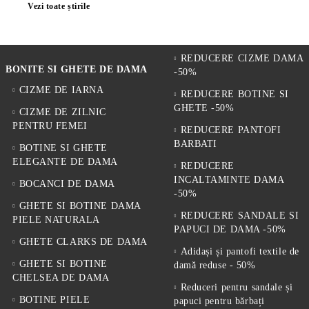
2. Verifică nivelul de confort
Vezi toate știrile
Branțurile moi și tălpile flexibile oferă mai mult confort pentru mers.
3. Optează pentru culori versatile
REDUCERE CIZME DAMA
Modelele albe, negre și neutre sunt cele mai ușor de asortat.
BONITE SI GHETE DE DAMA
-50%
De ce să alegi PESHTERA FOOTWARE
CIZME DE IARNA
REDUCERE BOTINE SI
Clienții aleg PESHTERA FOOTWARE pentru:
GHETE -50%
CIZME DE ZILNIC
✔️ sneakers moderni urban;
PENTRU FEMEI
REDUCERE PANTOFI
✔️ confort real la purtare;
BARBATI
BOTINE SI GHETE
✔️ materiale premium;
ELEGANTE DE DAMA
✔️ modele actuale pentru 2026;
REDUCERE
✔️ stil sport casual;
INCALTAMINTE DAMA
BOCANCI DE DAMA
✔️ combinația dintre stil și funcționalitate.
-50%
GHETE SI BOTINE DAMA
REDUCERE SANDALE SI
Întrebări frecvente
PIELE NATURALA
PAPUCI DE DAMA -50%
Ce sneakers sunt la modă în 2026?
GHETE CLARKS DE DAMA
Adidași și pantofi textile de
În 2026 sunt populare clean sneakers și modelele chunky minimaliste.
GHETE SI BOTINE
damă reduse - 50%
Sunt potriviți pentru utilizare zilnică?
CHELSEA DE DAMA
Reduceri pentru sandale și
Da, sneakers moderni sunt ideali pentru mers și activități zilnice.
BOTINE PIELE
papuci pentru bărbați