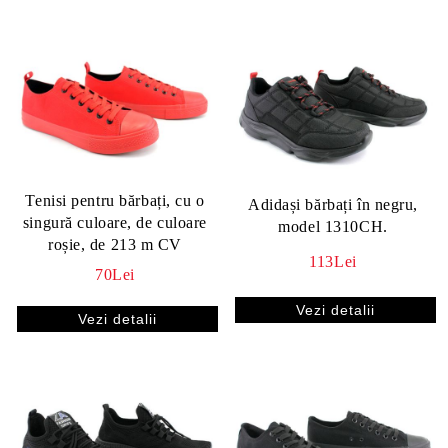
Tenisi pentru bărbați, cu o
Adidași bărbați în negru,
singură culoare, de culoare
model 1310CH.
roșie, de 213 m CV
113Lei
70Lei
Vezi detalii
Vezi detalii