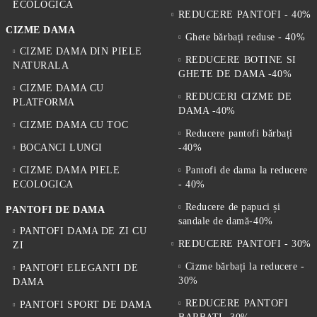
Care sunt cele mai confortabile modele?
ECOLOGICA
REDUCERE PANTOFI - 40%
Modelele cu branț moale și talpă flexibilă oferă cel mai bun confort.
CIZME DAMA
Pot fi purtați cu ținute smart casual?
Ghete bărbați reduse - 40%
CIZME DAMA DIN PIELE
Da, sneakers moderni se potrivesc foarte bine cu stilul business
REDUCERE BOTINE SI
NATURALA
casual.
GHETE DE DAMA -40%
CIZME DAMA CU
REDUCERI CIZME DE
PLATFORMA
DAMA -40%
CIZME DAMA CU TOC
Reducere pantofi bărbați
BOCANCI LUNGI
-40%
CIZME DAMA PIELE
Pantofi de dama la reducere
ECOLOGICA
- 40%
Reducere de papuci și
PANTOFI DE DAMA
sandale de damă-40%
PANTOFI DAMA DE ZI CU
REDUCERE PANTOFI - 30%
ZI
Cizme bărbați la reducere -
PANTOFI ELEGANTI DE
30%
DAMA
REDUCERE PANTOFI
PANTOFI SPORT DE DAMA