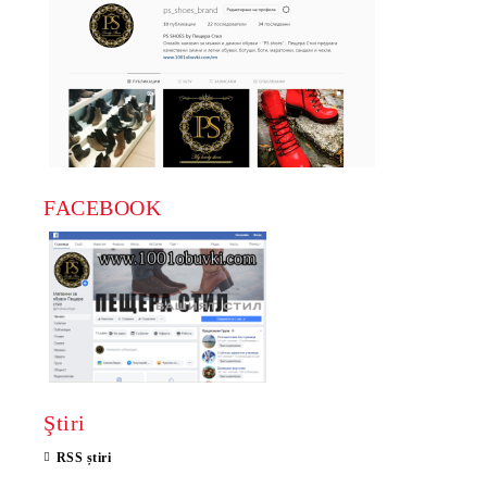
✔️ confort pentru purtare zilnică;
✔️ tălpi flexibile;
✔️ aspect urban modern;
✔️ construcții ușoare;
✔️ asortare ușoară;
✔️ potriviți pentru activități zilnice.
Tendințe Primăvară–Vară 2026
În 2026 sunt populare clean sneakers și modelele minimaliste sport
FACEBOOK
casual.
Tendințe actuale:
• sneakers albi bărbătești;
• modele negre minimaliste;
• tălpi chunky;
• stil sport casual;
• combinații de piele și textil;
• sneakers urban ușori.
Cum alegi sneakers potriviți
Ştiri
1. Alege în funcție de stilul tău
RSS știri
Modelele minimaliste se potrivesc ușor cu diferite ținute casual.