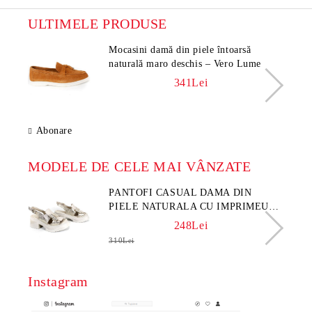
Ce modele vei găsi în categorie
ULTIMELE PRODUSE
Colecția PESHTERA FOOTWARE include:
• sneakers din piele naturală;
Mocasini damă din piele întoarsă
• modele sport casual;
naturală maro deschis – Vero Lume
• urban sneakers moderni;
341Lei
• sneakers cu talpă chunky;
• modele cu branț confortabil;
• sneakers respirabili pentru vară;
• modele minimaliste casual;
Abonare
• încălțăminte modernă pentru oraș.
Aceste modele sunt potrivite pentru:
MODELE DE CELE MAI VÂNZATE
✔️ utilizare zilnică;
✔️ mers prin oraș;
PANTOFI CASUAL DAMA DIN
✔️ plimbări;
PIELE NATURALA CU IMPRIMEU
✔️ călătorii;
FLORAL - MODEL LUNA
✔️ activități zilnice;
248Lei
✔️ stil urban modern.
310Lei
De ce sneakers sunt atât de populari
Instagram
Sneakers moderni oferă un echilibru excelent între confort și stil.
Avantajele principale: