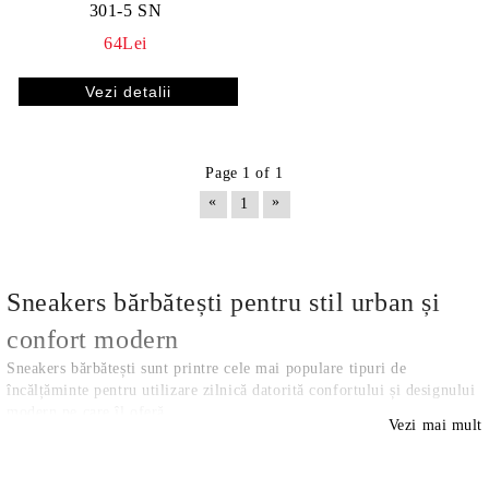
301-5 SN
64Lei
Vezi detalii
Page 1 of 1
«
»
1
Sneakers bărbătești pentru stil urban și
confort modern
Sneakers bărbătești sunt printre cele mai populare tipuri de
încălțăminte pentru utilizare zilnică datorită confortului și designului
modern pe care îl oferă.
Vezi mai mult
Pe PS-Pantofi.ro vei găsi modele create pentru mers zilnic, stil urban
și combinații sport casual moderne în sezonul Primăvară–Vară 2026.