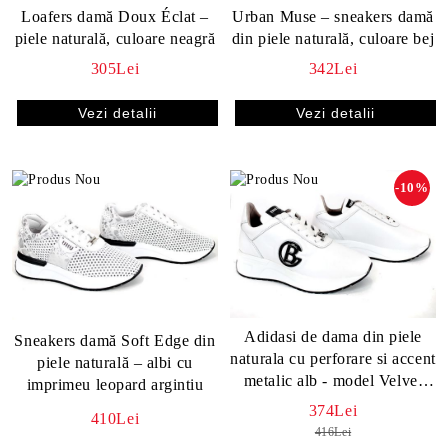
Loafers damă Doux Éclat –
Urban Muse – sneakers damă
piele naturală, culoare neagră
din piele naturală, culoare bej
305Lei
342Lei
Vezi detalii
Vezi detalii
-10%
Adidasi de dama din piele
Sneakers damă Soft Edge din
naturala cu perforare si accent
piele naturală – albi cu
metalic alb - model Velvet
imprimeu leopard argintiu
Step
374Lei
410Lei
416Lei