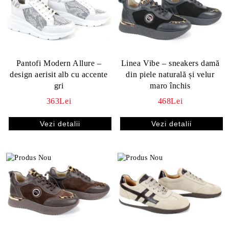
Pantofi Modern Allure –
Linea Vibe – sneakers damă
design aerisit alb cu accente
din piele naturală și velur
gri
maro închis
363Lei
468Lei
Vezi detalii
Vezi detalii