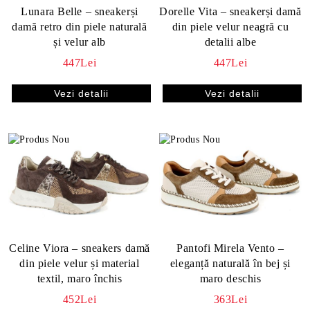
Lunara Belle – sneakerși
Dorelle Vita – sneakerși damă
damă retro din piele naturală
din piele velur neagră cu
și velur alb
detalii albe
447Lei
447Lei
Vezi detalii
Vezi detalii
Celine Viora – sneakers damă
Pantofi Mirela Vento –
din piele velur și material
eleganță naturală în bej și
textil, maro închis
maro deschis
452Lei
363Lei