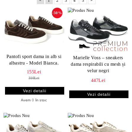
1
2
3
4
5
-50%
Pantofi sport dama in alb si
Marielle Voss – sneakers
albastru - Model Bianca.
dama respirabili cu mesh și
velur negri
155Lei
310Lei
447Lei
Vezi detalii
Vezi detalii
Avem
0
în stoc