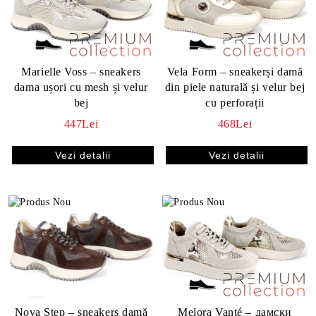
Marielle Voss – sneakers
Vela Form – sneakerși damă
dama ușori cu mesh și velur
din piele naturală și velur bej
bej
cu perforații
447Lei
468Lei
Vezi detalii
Vezi detalii
Nova Step – sneakers damă
Melora Vanté – дамски