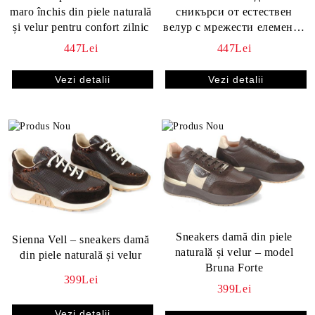
maro închis din piele naturală
сникърси от естествен
și velur pentru confort zilnic
велур с мрежести елементи
и змийски акцент в бежово
447Lei
447Lei
Vezi detalii
Vezi detalii
Sneakers damă din piele
Sienna Vell – sneakers damă
naturală și velur – model
din piele naturală și velur
Bruna Forte
399Lei
399Lei
Vezi detalii