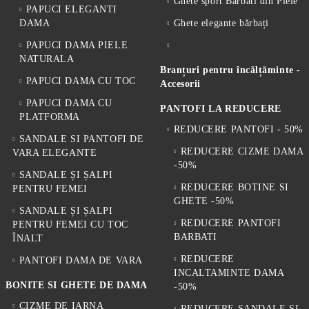
Ghete sport Barbati din Piele
neutre.
PAPUCI ELEGANTI
Sunt potrivite pentru utilizare zilnică?
DAMA
Ghete elegante bărbați
Da, modelele moderne sport oferă confort excelent pentru mers și
PAPUCI DAMA PIELE
activități zilnice.
NATURALA
Care sunt cele mai confortabile modele?
Branțuri pentru încălțăminte -
Modelele ușoare cu branț moale și talpă flexibilă oferă cel mai ridicat
PAPUCI DAMA CU TOC
Accesorii
nivel de confort.
Cum pot asorta încălțămintea sport?
PAPUCI DAMA CU
PANTOFI LA REDUCERE
Pot fi combinate cu jeanși, rochii casual, treninguri și ținute moderne
PLATFORMA
REDUCERE PANTOFI - 50%
urbane.
SANDALE SI PANTOFI DE
REDUCERE CIZME DAMA
VARA ELEGANTE
-50%
SANDALE ȘI ȘALPI
REDUCERE BOTINE SI
PENTRU FEMEI
GHETE -50%
SANDALE ȘI ȘALPI
REDUCERE PANTOFI
PENTRU FEMEI CU TOC
BARBATI
ÎNALT
REDUCERE
PANTOFI DAMA DE VARA
INCALTAMINTE DAMA
BONITE SI GHETE DE DAMA
-50%
CIZME DE IARNA
REDUCERE SANDALE SI