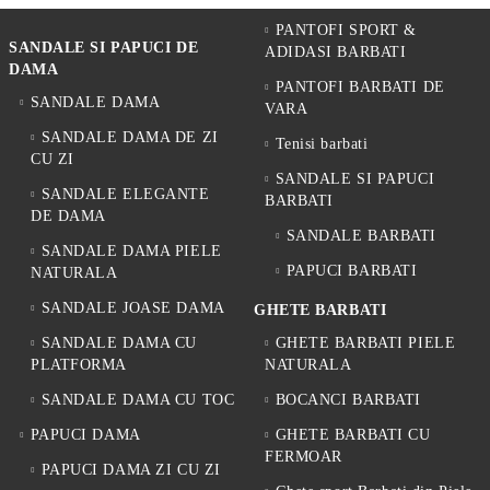
atenție confortului, flexibilității și materialelor utilizate.
PANTOFI SPORT &
1. Alege modele confortabile
SANDALE SI PAPUCI DE
ADIDASI BARBATI
Modelele ușoare cu branț moale și talpă flexibilă oferă mai mult
DAMA
confort pentru activitățile zilnice.
PANTOFI BARBATI DE
SANDALE DAMA
2. Verifică materialele
VARA
Pielea naturală și materialele respirabile oferă confort sporit în timpul
SANDALE DAMA DE ZI
Tenisi barbati
purtării îndelungate.
CU ZI
3. Optează pentru modele versatile
SANDALE SI PAPUCI
Modelele minimaliste și culorile neutre permit combinarea ușoară cu
SANDALE ELEGANTE
BARBATI
diferite ținute casual și sport-elegante.
DE DAMA
De ce să alegi PESHTERA FOOTWARE
SANDALE BARBATI
SANDALE DAMA PIELE
Clientele aleg PESHTERA FOOTWARE pentru:
PAPUCI BARBATI
NATURALA
✔️ modele moderne și confortabile;
SANDALE JOASE DAMA
GHETE BARBATI
✔️ încălțăminte din piele naturală;
✔️ colecții actuale pentru 2026;
SANDALE DAMA CU
GHETE BARBATI PIELE
✔️ confort și stabilitate;
PLATFORMA
NATURALA
✔️ materiale de calitate;
✔️ varietate de modele moderne.
SANDALE DAMA CU TOC
BOCANCI BARBATI
Întrebări frecvente
PAPUCI DAMA
GHETE BARBATI CU
Ce modele sport sunt la modă în 2026?
FERMOAR
PAPUCI DAMA ZI CU ZI
În 2026 sunt populare modelele minimaliste cu talpă groasă și culori