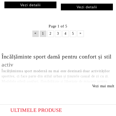
Vezi detalii
Vezi detalii
Page 1 of 5
«
»
1
2
3
4
5
Încălțăminte sport damă pentru confort și stil
activ
Încălțămintea sport modernă nu mai este destinată doar activităților
sportive, ci face parte din stilul urban și ținutele casual de zi cu zi.
Modelele oferă confort, flexibilitate și libertate de mișcare pentru
Vezi mai mult
activitățile zilnice.
Noua colecție de încălțăminte sport damă de pe PS-Pantofi.ro include
modele moderne create pentru femeile care își doresc confort și stil în
sezonul Primăvară–Vară 2026.
Modele moderne pentru sezonul 2026
ULTIMELE PRODUSE
Colecția PESHTERA FOOTWARE include modele potrivite pentru: