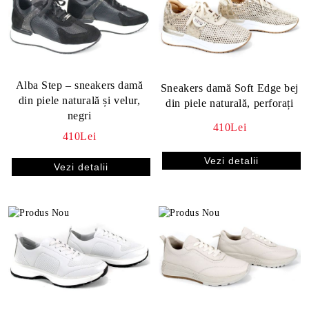
Alba Step – sneakers damă
Sneakers damă Soft Edge bej
din piele naturală și velur,
din piele naturală, perforați
negri
410Lei
410Lei
Vezi detalii
Vezi detalii