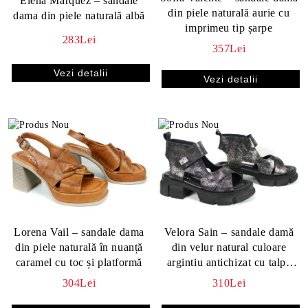
Elena Marquez – sandale
din piele naturală aurie cu
dama din piele naturală albă
imprimeu tip șarpe
283Lei
357Lei
Vezi detalii
Vezi detalii
Lorena Vail – sandale dama
Velora Sain – sandale damă
din piele naturală în nuanță
din velur natural culoare
caramel cu toc și platformă
argintiu antichizat cu talpă
masivă
304Lei
310Lei