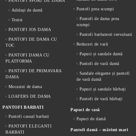
PANTOFI SPORT DE DAMA
Pantofi prea scumpi
Adidași de damă
Pantofi de dama prea
Tenisi
scumpi
PANTOFI JOS DAMA
Pantofi barbatesti reevaluati
PANTOFI DE DAMA CU
Reduceri de vară
TOC
Papuci și sandale damă
PANTOFI DAMA CU
PLATFORMA
Pantofi de vară damă
PANTOFI DE PRIMAVARA
Sandale elegante și pantofi
DAMA
de vară damă
Mocasini de dama
Papuci și sandale bărbați
LOAFERS DE DAMA
Pantofi de vară bărbați
PANTOFI BARBATI
Papuci de casă
Pantofi casual barbati
Papuci de damă
PANTOFI ELEGANTI
Pantofi damă – mărimi mari
BARBATI