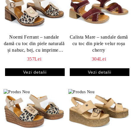
Noemi Ferrant – sandale
Calista Mare – sandale damă
damă cu toc din piele naturală
cu toc din piele velur roșu
și nabuc, bej, cu imprimeu
cherry
leopard
357Lei
304Lei
Vezi detalii
Vezi detalii