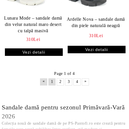
Lunara Mode – sandale damă
Ardelle Nova – sandale damă
din velur natural maro desert
din piele naturală neagră
cu talpă masivă
310Lei
310Lei
Vezi detalii
Vezi detalii
Page 1 of 4
«
»
1
2
3
4
Sandale damă pentru sezonul Primăvară-Vară
2026
Colecția nouă de sandale damă de pe PS-Pantofi.ro este creată pentru