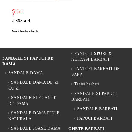
Ce sandale damă sunt potrivite pentru vară?
Atunci când alegi sandale damă pentru sezonul cald, este important să
Ştiri
iei în considerare confortul, tipul tălpii și stilul potrivit pentru
activitățile zilnice. Modelele cu talpă flexibilă și branț confortabil
RSS știri
reduc presiunea asupra piciorului și oferă o purtare mai plăcută pe
Vezi toate știrile
durata întregii zile.
Pe PS-Pantofi.ro vei găsi atât modele casual și sport-elegante, cât și
sandale elegante potrivite pentru birou, plimbări, călătorii sau
evenimente de vară.
PANTOFI SPORT &
SANDALE SI PAPUCI DE
ADIDASI BARBATI
DAMA
PANTOFI BARBATI DE
SANDALE DAMA
VARA
SANDALE DAMA DE ZI
Tenisi barbati
CU ZI
SANDALE SI PAPUCI
SANDALE ELEGANTE
BARBATI
DE DAMA
SANDALE BARBATI
SANDALE DAMA PIELE
PAPUCI BARBATI
NATURALA
SANDALE JOASE DAMA
GHETE BARBATI