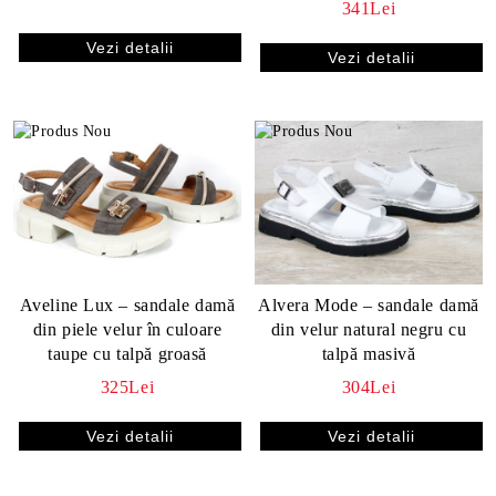
341Lei
Vezi detalii
Vezi detalii
Aveline Lux – sandale damă
Alvera Mode – sandale damă
din piele velur în culoare
din velur natural negru cu
taupe cu talpă groasă
talpă masivă
325Lei
304Lei
Vezi detalii
Vezi detalii