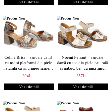
Vezi detalii
Vezi detalii
Celine Brisa – sandale damă
Noemi Ferrant – sandale
cu toc și platformă din piele
damă cu toc din piele naturală
naturală cu imprimeu șarpe în
și nabuc, bej, cu imprimeu
nuanțe maro
snake
304Lei
357Lei
Vezi detalii
Vezi detalii