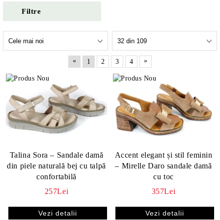
Filtre
«
»
1
2
3
4
Talina Sora – Sandale damă
Accent elegant și stil feminin
din piele naturală bej cu talpă
– Mirelle Daro sandale damă
confortabilă
cu toc
257Lei
357Lei
Vezi detalii
Vezi detalii