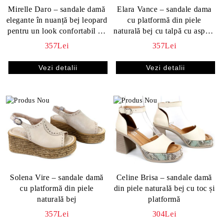
Mirelle Daro – sandale damă
Elara Vance – sandale dama
elegante în nuanță bej leopard
cu platformă din piele
pentru un look confortabil de
naturală bej cu talpă cu aspect
vară
natural
357Lei
357Lei
Vezi detalii
Vezi detalii
Solena Vire – sandale damă
Celine Brisa – sandale damă
cu platformă din piele
din piele naturală bej cu toc și
naturală bej
platformă
357Lei
304Lei