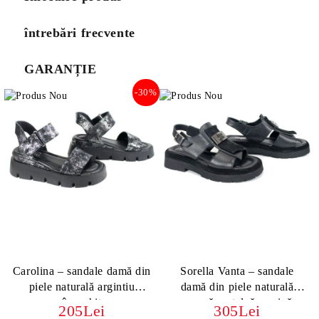
întrebări frecvente
GARANȚIE
-30%
Carolina – sandale damă din
Sorella Vanta – sandale
piele naturală argintiu
damă din piele naturală
învechit
neagră cu talpă masivă
205Lei
305Lei