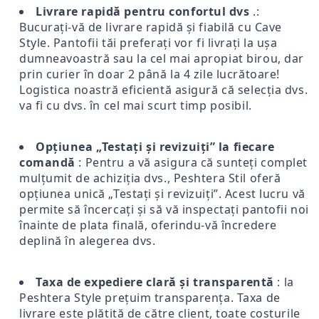
Livrare rapidă pentru confortul dvs
.:
Bucurați-vă de livrare rapidă și fiabilă cu Cave
Style. Pantofii tăi preferați vor fi livrați la ușa
dumneavoastră sau la cel mai apropiat birou, dar
prin curier în doar 2 până la 4 zile lucrătoare!
Logistica noastră eficientă asigură că selecția dvs.
va fi cu dvs. în cel mai scurt timp posibil.
Opțiunea „Testați și revizuiți” la fiecare
comandă
: Pentru a vă asigura că sunteți complet
mulțumit de achiziția dvs., Peshtera Stil oferă
opțiunea unică „Testați și revizuiți”. Acest lucru vă
permite să încercați și să vă inspectați pantofii noi
înainte de plata finală, oferindu-vă încredere
deplină în alegerea dvs.
Taxa de expediere clară și transparentă
: la
Peshtera Style prețuim transparența. Taxa de
livrare este plătită de către client, toate costurile