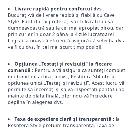
Livrare rapidă pentru confortul dvs
.:
Bucurați-vă de livrare rapidă și fiabilă cu Cave
Style. Pantofii tăi preferați vor fi livrați la ușa
dumneavoastră sau la cel mai apropiat birou, dar
prin curier în doar 2 până la 4 zile lucrătoare!
Logistica noastră eficientă asigură că selecția dvs.
va fi cu dvs. în cel mai scurt timp posibil.
Opțiunea „Testați și revizuiți” la fiecare
comandă
: Pentru a vă asigura că sunteți complet
mulțumit de achiziția dvs., Peshtera Stil oferă
opțiunea unică „Testați și revizuiți”. Acest lucru vă
permite să încercați și să vă inspectați pantofii noi
înainte de plata finală, oferindu-vă încredere
deplină în alegerea dvs.
Taxa de expediere clară și transparentă
: la
Peshtera Style prețuim transparența. Taxa de