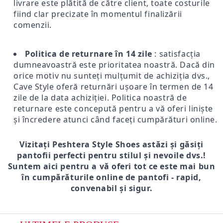
livrare este plătită de către client, toate costurile
fiind clar precizate în momentul finalizării
comenzii.
Politica de returnare în 14 zile
: satisfacția
dumneavoastră este prioritatea noastră. Dacă din
orice motiv nu sunteți mulțumit de achiziția dvs.,
Cave Style oferă returnări ușoare în termen de 14
zile de la data achiziției. Politica noastră de
returnare este concepută pentru a vă oferi liniște
și încredere atunci când faceți cumpărături online.
Vizitați Peshtera Style Shoes astăzi și găsiți
pantofii perfecti pentru stilul și nevoile dvs.!
Suntem aici pentru a vă oferi tot ce este mai bun
în cumpărăturile online de pantofi - rapid,
convenabil și sigur.