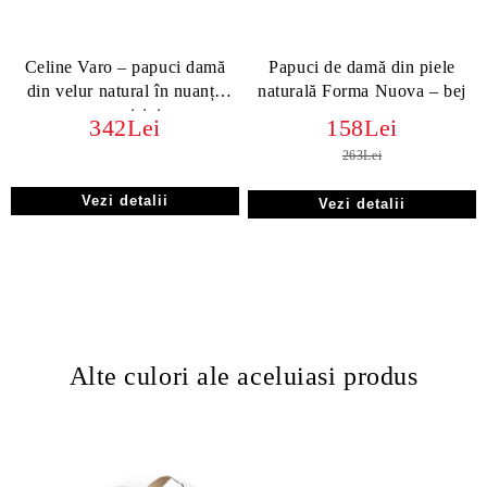
Celine Varo – papuci damă
Papuci de damă din piele
din velur natural în nuanță
naturală Forma Nuova – bej
maro nisipiu
342Lei
158Lei
263Lei
Vezi detalii
Vezi detalii
Alte culori ale aceluiasi produs