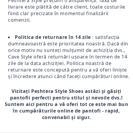
Peshtera Style prețuim transparența. Taxa de
livrare este plătită de către client, toate costurile
fiind clar precizate în momentul finalizării
comenzii.
Politica de returnare în 14 zile
: satisfacția
dumneavoastră este prioritatea noastră. Dacă din
orice motiv nu sunteți mulțumit de achiziția dvs.,
Cave Style oferă returnări ușoare în termen de 14
zile de la data achiziției. Politica noastră de
returnare este concepută pentru a vă oferi liniște
și încredere atunci când faceți cumpărături online.
Vizitați Peshtera Style Shoes astăzi și găsiți
pantofii perfecti pentru stilul și nevoile dvs.!
Suntem aici pentru a vă oferi tot ce este mai bun
în cumpărăturile online de pantofi - rapid,
convenabil și sigur.