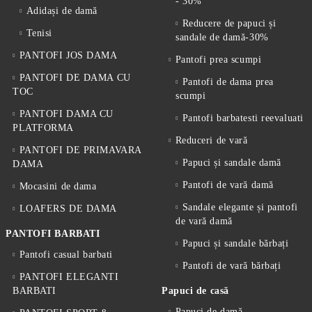
- 30%
Adidași de damă
Reducere de papuci și
Tenisi
sandale de damă-30%
PANTOFI JOS DAMA
Pantofi prea scumpi
PANTOFI DE DAMA CU
Pantofi de dama prea
TOC
scumpi
PANTOFI DAMA CU
Pantofi barbatesti reevaluati
PLATFORMA
Reduceri de vară
PANTOFI DE PRIMAVARA
Papuci și sandale damă
DAMA
Pantofi de vară damă
Mocasini de dama
Sandale elegante și pantofi
LOAFERS DE DAMA
de vară damă
PANTOFI BARBATI
Papuci și sandale bărbați
Pantofi casual barbati
Pantofi de vară bărbați
PANTOFI ELEGANTI
BARBATI
Papuci de casă
Papuci de damă