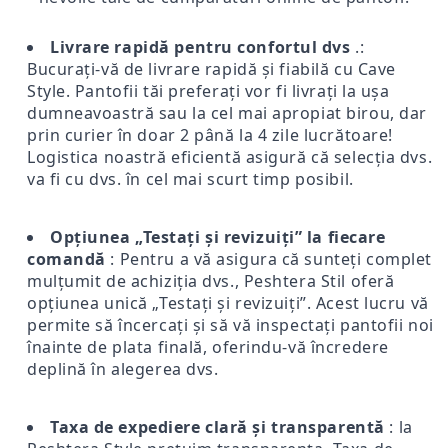
Livrare rapidă pentru confortul dvs
.:
Bucurați-vă de livrare rapidă și fiabilă cu Cave
Style. Pantofii tăi preferați vor fi livrați la ușa
dumneavoastră sau la cel mai apropiat birou, dar
prin curier în doar 2 până la 4 zile lucrătoare!
Logistica noastră eficientă asigură că selecția dvs.
va fi cu dvs. în cel mai scurt timp posibil.
Opțiunea „Testați și revizuiți” la fiecare
comandă
: Pentru a vă asigura că sunteți complet
mulțumit de achiziția dvs., Peshtera Stil oferă
opțiunea unică „Testați și revizuiți”. Acest lucru vă
permite să încercați și să vă inspectați pantofii noi
înainte de plata finală, oferindu-vă încredere
deplină în alegerea dvs.
Taxa de expediere clară și transparentă
: la