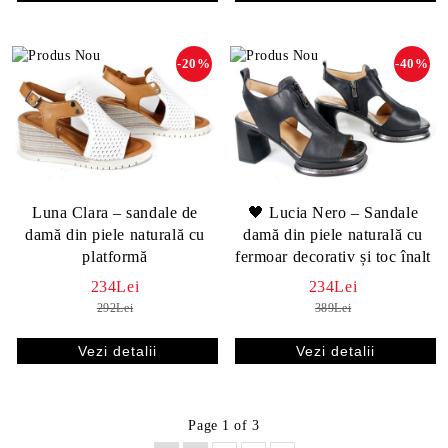
-20%
-40%
Luna Clara – sandale de
🖤 Lucia Nero – Sandale
damă din piele naturală cu
damă din piele naturală cu
platformă
fermoar decorativ și toc înalt
234Lei
234Lei
292Lei
389Lei
Vezi detalii
Vezi detalii
Page 1 of 3