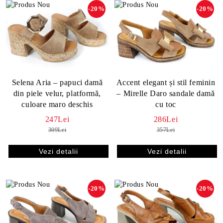
-20%
-20%
Selena Aria – papuci damă
Accent elegant și stil feminin
din piele velur, platformă,
– Mirelle Daro sandale damă
culoare maro deschis
cu toc
247Lei
286Lei
309Lei
357Lei
Vezi detalii
Vezi detalii
-20%
-20%