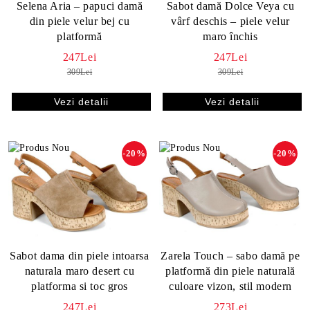
Selena Aria – papuci damă
Sabot damă Dolce Veya cu
din piele velur bej cu
vârf deschis – piele velur
platformă
maro închis
247Lei
247Lei
309Lei
309Lei
Vezi detalii
Vezi detalii
-20%
-20%
Sabot dama din piele intoarsa
Zarela Touch – sabo damă pe
naturala maro desert cu
platformă din piele naturală
platforma si toc gros
culoare vizon, stil modern
247Lei
273Lei