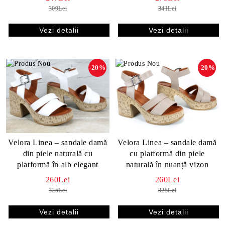
309Lei
341Lei
Vezi detalii
Vezi detalii
-20%
-20%
Velora Linea – sandale damă
Velora Linea – sandale damă
din piele naturală cu
cu platformă din piele
platformă în alb elegant
naturală în nuanță vizon
260Lei
260Lei
325Lei
325Lei
Vezi detalii
Vezi detalii