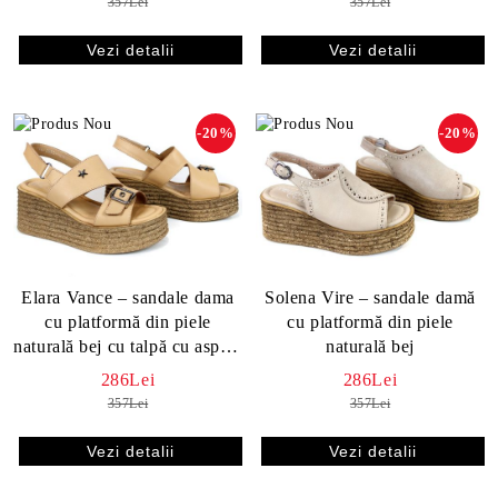
357Lei
357Lei
Vezi detalii
Vezi detalii
-20%
-20%
Elara Vance – sandale dama
Solena Vire – sandale damă
cu platformă din piele
cu platformă din piele
naturală bej cu talpă cu aspect
naturală bej
natural
286Lei
286Lei
357Lei
357Lei
Vezi detalii
Vezi detalii