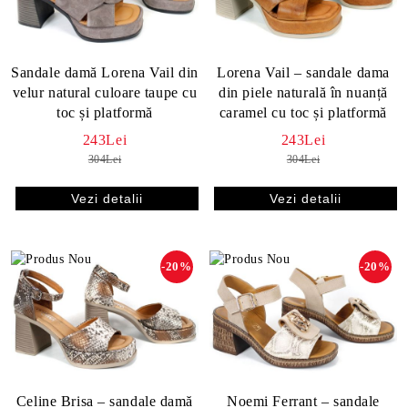
Sandale damă Lorena Vail din
Lorena Vail – sandale dama
velur natural culoare taupe cu
din piele naturală în nuanță
toc și platformă
caramel cu toc și platformă
243Lei
243Lei
304Lei
304Lei
Vezi detalii
Vezi detalii
-20%
-20%
Celine Brisa – sandale damă
Noemi Ferrant – sandale