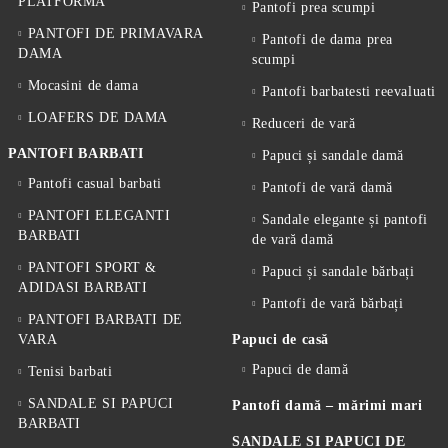
PLATFORMA
Pantofi prea scumpi
PANTOFI DE PRIMAVARA
Pantofi de dama prea
DAMA
scumpi
Mocasini de dama
Pantofi barbatesti reevaluati
LOAFERS DE DAMA
Reduceri de vară
PANTOFI BARBATI
Papuci și sandale damă
Pantofi casual barbati
Pantofi de vară damă
PANTOFI ELEGANTI
Sandale elegante și pantofi
BARBATI
de vară damă
PANTOFI SPORT &
Papuci și sandale bărbați
ADIDASI BARBATI
Pantofi de vară bărbați
PANTOFI BARBATI DE
VARA
Papuci de casă
Papuci de damă
Tenisi barbati
SANDALE SI PAPUCI
Pantofi damă – mărimi mari
BARBATI
SANDALE SI PAPUCI DE