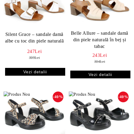
Belle Allure – sandale damă
Silent Grace – sandale damă
din piele naturală în bej și
albe cu toc din piele naturală
tabac
247Lei
243Lei
309Lei
304Lei
Vezi detalii
Vezi detalii
-40%
-40%