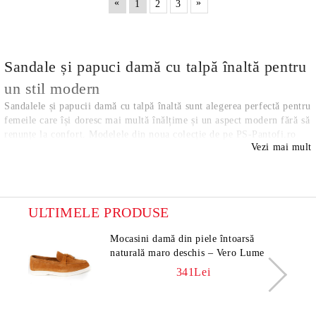
«
»
1
2
3
Sandale și papuci damă cu talpă înaltă pentru
un stil modern
Sandalele și papucii damă cu talpă înaltă sunt alegerea perfectă pentru
femeile care își doresc mai multă înălțime și un aspect modern fără să
renunțe la confort. Modelele din noua colecție de pe PS-Pantofi.ro
Vezi mai mult
combină designul contemporan cu stabilitatea și funcționalitatea
necesare utilizării zilnice.
Colecția Primăvară-Vară 2026 include modele potrivite pentru ținute
casual, vacanțe, plimbări și apariții elegante de vară.
Modele moderne pentru diferite ocazii
ULTIMELE PRODUSE
Colecția PESHTERA FOOTWARE include modele create pentru:
Mocasini damă din piele întoarsă
• ținute moderne de zi cu zi;
naturală maro deschis – Vero Lume
• activități urbane și plimbări;
• vacanțe și călătorii;
341Lei
• evenimente speciale;
• stil casual-elegant;
• confort pe durata întregii zile.