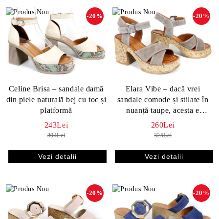
-20%
-20%
Celine Brisa – sandale damă
Elara Vibe – dacă vrei
din piele naturală bej cu toc și
sandale comode și stilate în
platformă
nuanță taupe, acesta e
modelul tău
243Lei
260Lei
304Lei
325Lei
Vezi detalii
Vezi detalii
-20%
-20%