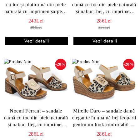
cu toc și platformă din piele
damă cu toc din piele naturală
naturală cu imprimeu șarpe în
și nabuc, bej, cu imprimeu
nuanțe maro
snake
243Lei
286Lei
304Lei
357Lei
Vezi detalii
Vezi detalii
-20%
-20%
Noemi Ferrant – sandale
Mirelle Daro – sandale damă
damă cu toc din piele naturală
elegante în nuanță bej leopard
și nabuc, bej, cu imprimeu
pentru un look confortabil de
leopard
vară
286Lei
286Lei