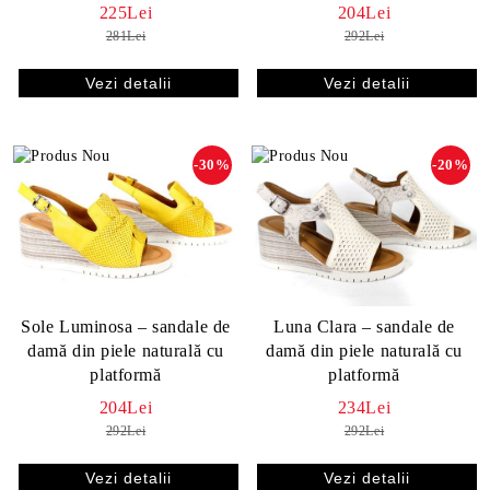
225Lei
204Lei
281Lei
292Lei
Vezi detalii
Vezi detalii
-30%
-20%
Sole Luminosa – sandale de
Luna Clara – sandale de
damă din piele naturală cu
damă din piele naturală cu
platformă
platformă
204Lei
234Lei
292Lei
292Lei
Vezi detalii
Vezi detalii