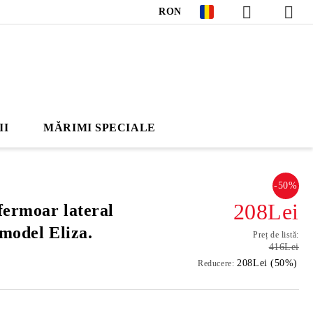
RON
II
MĂRIMI SPECIALE
-50%
208Lei
fermoar lateral
 model Eliza.
Preț de listă:
416Lei
208Lei (50%)
Reducere: