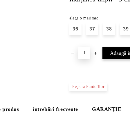
alege o marime:
36
37
38
39
Peștera Pantofilor
e produs
întrebări frecvente
GARANȚIE