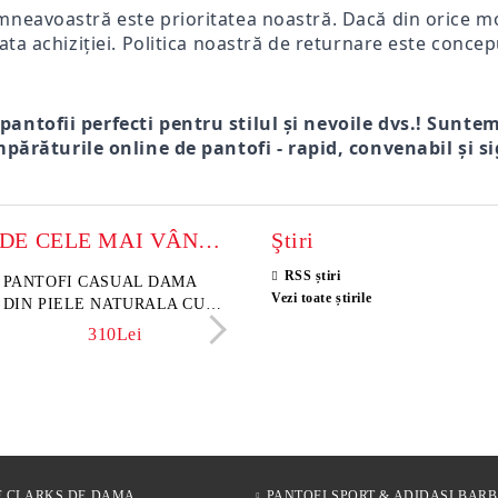
mneavoastră este prioritatea noastră. Dacă din orice mot
ata achiziției. Politica noastră de returnare este concep
 pantofii perfecti pentru stilul și nevoile dvs.! Sunte
părăturile online de pantofi - rapid, convenabil și si
MODELE DE CELE MAI VÂNZATE
Ştiri
RSS știri
sini damă din piele
PANTOFI CASUAL DAMA
Sandale damă din piele velu
ELIA MOVE – PANTO
Vezi toate știrile
rsă naturală maro închis –
DIN PIELE NATURALA CU
naturală culoare maro deschi
VARĂ ALBI DIN PIE
 Lume
IMPRIMEU FLORAL -
NATURALĂ PENTRU
342Lei
310Lei
153Lei
242Lei
MODEL LUNA
305Lei
E CLARKS DE DAMA
PANTOFI SPORT & ADIDASI BARB