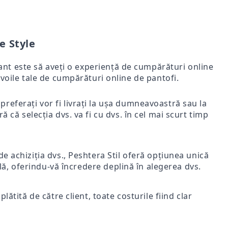
e Style
rtant este să aveți o experiență de cumpărături online
voile tale de cumpărături online de pantofi.
i preferați vor fi livrați la ușa dumneavoastră sau la
ă că selecția dvs. va fi cu dvs. în cel mai scurt timp
e achiziția dvs., Peshtera Stil oferă opțiunea unică
nală, oferindu-vă încredere deplină în alegerea dvs.
lătită de către client, toate costurile fiind clar