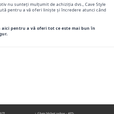
iv nu sunteți mulțumit de achiziția dvs., Cave Style
ută pentru a vă oferi liniște și încredere atunci când
m aici pentru a vă oferi tot ce este mai bun în
gur.
r
FI DE
Comfort Drive – Saboți
VENTO NERO – SANDALE
Mir
s
LE
bărbătești din piele naturală
BĂRBĂTEȘTI DIN PIELE
bărb
 FEMEI
maro
NATURALĂ CU ÎNCHIDERE
vel
221Lei
305Lei
VELCRO
ATI
Ghete bărbați reduse - 40%