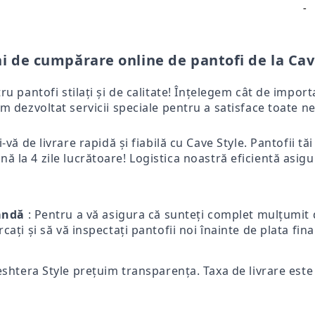
-
i de cumpărare online de pantofi de la Cav
tru pantofi stilați și de calitate! Înțelegem cât de impo
m dezvoltat servicii speciale pentru a satisface toate ne
-vă de livrare rapidă și fiabilă cu Cave Style. Pantofii tă
ă la 4 zile lucrătoare! Logistica noastră eficientă asigur
mandă
: Pentru a vă asigura că sunteți complet mulțumit d
ercați și să vă inspectați pantofii noi înainte de plata fi
eshtera Style prețuim transparența. Taxa de livrare este p