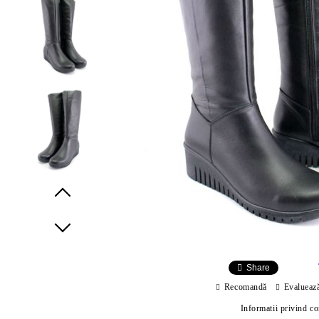
Prev
Next
Share
Recomandă
Evalueaz
Informatii privind c