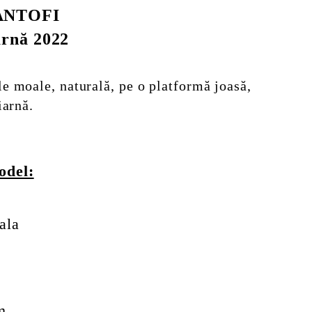
ANTOFI
arnă 2022
e moale, naturală, pe o platformă joasă,
iarnă.
odel:
ala
m