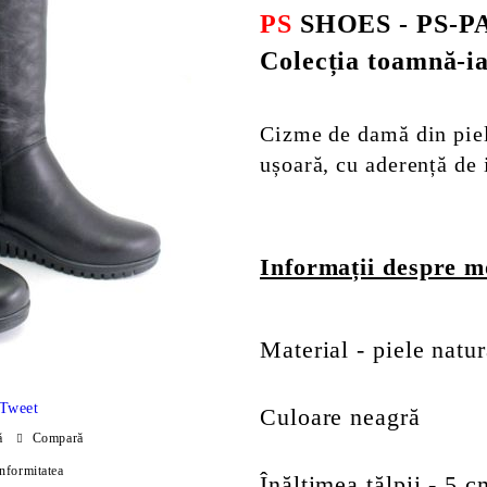
PS
SHOES - PS-P
Colecția toamnă-i
Cizme de damă din piel
ușoară, cu aderență de 
Informații despre m
Material - piele natur
Tweet
Culoare neagră
ă
Compară
onformitatea
Înălțimea tălpii - 5 c