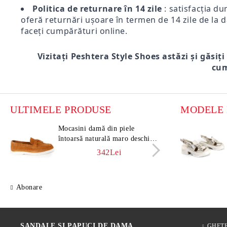
Politica de returnare în 14 zile
: satisfacția du
oferă returnări ușoare în termen de 14 zile de la d
faceți cumpărături online.
Vizitați Peshtera Style Shoes astăzi și găsiți
cum
ULTIMELE PRODUSE
Mocasini damă din piele
Moca
întoarsă naturală maro deschis –
întoa
Vero Lume
Vero
342Lei
Abonare
SANDALE SI PAPUCI DE DAMA
GHET