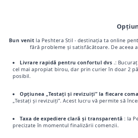
Opțiun
Bun venit
la Peshtera Stil - destinația ta online pen
fără probleme și satisfăcătoare. De aceea a
Livrare rapidă pentru confortul dvs
.: Bucurați
cel mai apropiat birou, dar prin curier în doar 2 pân
posibil.
Opțiunea „Testați și revizuiți” la fiecare co
„Testați și revizuiți”. Acest lucru vă permite să înc
Taxa de expediere clară și transparentă
: la P
precizate în momentul finalizării comenzii.