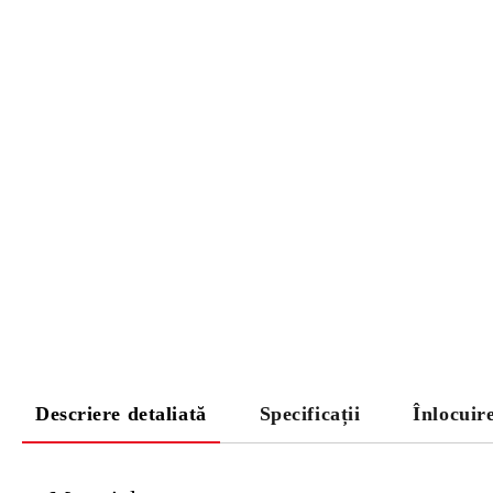
Descriere detaliată
Specificații
Înlocuir