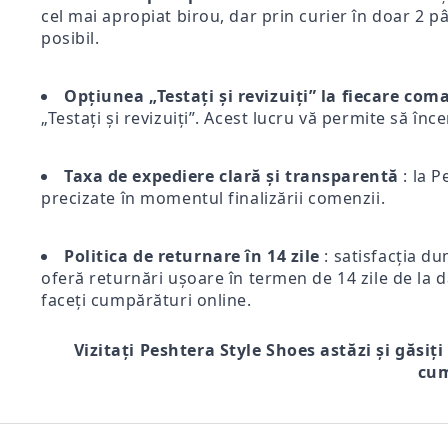
cel mai apropiat birou, dar prin curier în doar 2 pân
posibil.
Opțiunea „Testați și revizuiți” la fiecare co
„Testați și revizuiți”. Acest lucru vă permite să înc
Taxa de expediere clară și transparentă
: la P
precizate în momentul finalizării comenzii.
Politica de returnare în 14 zile
: satisfacția du
oferă returnări ușoare în termen de 14 zile de la d
faceți cumpărături online.
Vizitați Peshtera Style Shoes astăzi și găsiți
cum