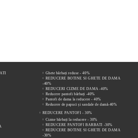
r
FI DE
Comfort Drive – Saboți
VENTO NERO – SANDALE
Mir
s
LE
bărbătești din piele naturală
BĂRBĂTEȘTI DIN PIELE
bărb
 FEMEI
maro
NATURALĂ CU ÎNCHIDERE
vel
221Lei
305Lei
VELCRO
ATI
Ghete bărbați reduse - 40%
REDUCERE BOTINE SI GHETE DE DAMA
-40%
REDUCERI CIZME DE DAMA -40%
Reducere pantofi bărbați -40%
Pantofi de dama la reducere - 40%
Reducere de papuci și sandale de damă-40%
REDUCERE PANTOFI - 30%
Cizme bărbați la reducere - 30%
REDUCERE PANTOFI BARBATI -30%
A
REDUCERE BOTINE SI GHETE DE DAMA
-30%