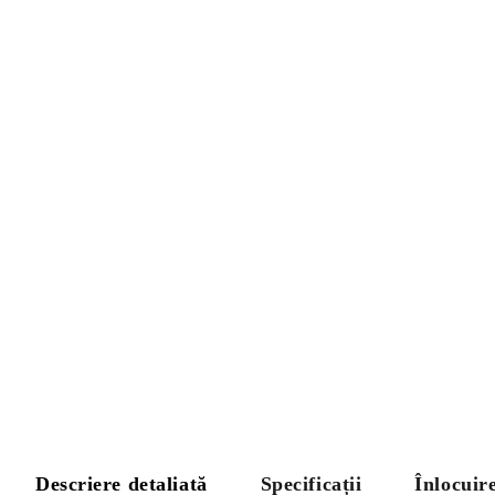
Descriere detaliată
Specificații
Înlocuir