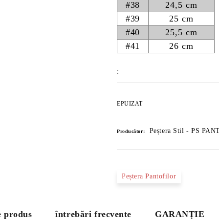
#38
24,5 cm
#39
25 cm
#40
25,5 cm
#41
26 cm
:
EPUIZAT
Peștera Stil - PS PA
Producător:
Peștera Pantofilor
e produs
întrebări frecvente
GARANȚIE