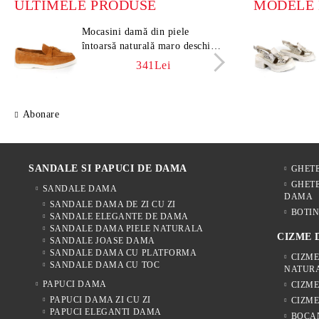
ULTIMELE PRODUSE
Mocasini damă din piele
Moca
întoarsă naturală maro deschis –
întoa
Vero Lume
Vero
341Lei
Abonare
SANDALE SI PAPUCI DE DAMA
GHET
GHETE
SANDALE DAMA
DAMA
SANDALE DAMA DE ZI CU ZI
BOTIN
SANDALE ELEGANTE DE DAMA
SANDALE DAMA PIELE NATURALA
CIZME
SANDALE JOASE DAMA
SANDALE DAMA CU PLATFORMA
CIZME
SANDALE DAMA CU TOC
NATUR
PAPUCI DAMA
CIZM
PAPUCI DAMA ZI CU ZI
CIZME
PAPUCI ELEGANTI DAMA
BOCA