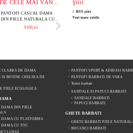
MODELE DE CELE MAI VÂNZATE
Ştiri
RSS știri
sini damă din piele
PANTOFI CASUAL DAMA
Sandale damă din piele velu
ELIA MOVE – PANTO
Vezi toate știrile
rsă naturală maro închis –
DIN PIELE NATURALA CU
naturală culoare maro deschi
VARĂ ALBI DIN PIE
 Lume
IMPRIMEU FLORAL -
NATURALĂ PENTRU
341Lei
310Lei
153Lei
242Lei
MODEL LUNA
305Lei
E CLARKS DE DAMA
PANTOFI SPORT & ADIDASI BARB
 SI BOTINE CHELSEA DE
PANTOFI BARBATI DE VARA
Tenisi barbati
E PIELE ECOLOGICA
SANDALE SI PAPUCI BARBATI
SANDALE BARBATI
 DAMA
PAPUCI BARBATI
 DAMA DIN PIELE
ALA
GHETE BARBATI
E DAMA CU PLATFORMA
GHETE BARBATI PIELE NATURAL
 DAMA CU TOC
BOCANCI BARBATI
NCI LUNGI