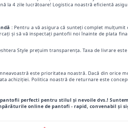
ă la 4 zile lucrătoare! Logistica noastră eficientă asigur
mandă
: Pentru a vă asigura că sunteți complet mulțumit d
ercați și să vă inspectați pantofii noi înainte de plata fi
eshtera Style prețuim transparența. Taxa de livrare este p
mneavoastră este prioritatea noastră. Dacă din orice mot
ata achiziției. Politica noastră de returnare este concep
 pantofii perfecti pentru stilul și nevoile dvs.! Sunte
părăturile online de pantofi - rapid, convenabil și si