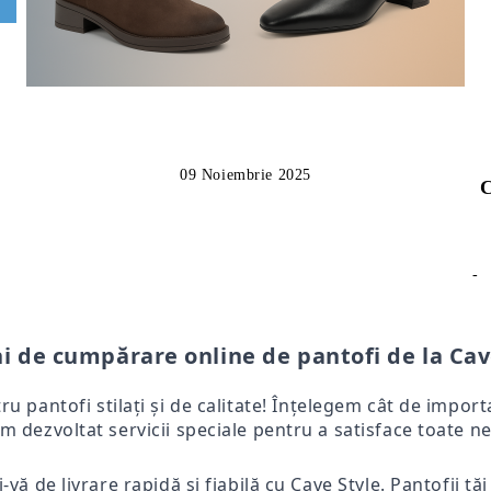
09 Noiembrie 2025
C
-
i de cumpărare online de pantofi de la Cav
tru pantofi stilați și de calitate! Înțelegem cât de impo
m dezvoltat servicii speciale pentru a satisface toate ne
-vă de livrare rapidă și fiabilă cu Cave Style. Pantofii tă