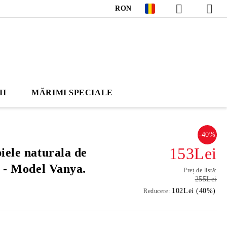
RON
II
MĂRIMI SPECIALE
-40%
153Lei
iele naturala de
o - Model Vanya.
Preț de listă:
255Lei
102Lei (40%)
Reducere: