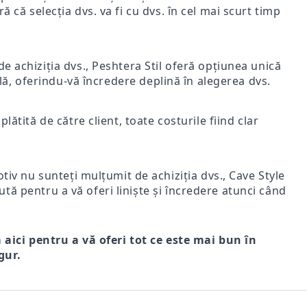
ă că selecția dvs. va fi cu dvs. în cel mai scurt timp
e achiziția dvs., Peshtera Stil oferă opțiunea unică
nală, oferindu-vă încredere deplină în alegerea dvs.
lătită de către client, toate costurile fiind clar
iv nu sunteți mulțumit de achiziția dvs., Cave Style
ută pentru a vă oferi liniște și încredere atunci când
m aici pentru a vă oferi tot ce este mai bun în
gur.