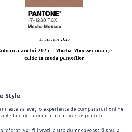
11 Ianuarie 2025
uloarea anului 2025 – Mocha Mousse: nuanțe
calde în moda pantofilor
e Style
rtant este să aveți o experiență de cumpărături online
voile tale de cumpărături online de pantofi.
i preferați vor fi livrați la ușa dumneavoastră sau la