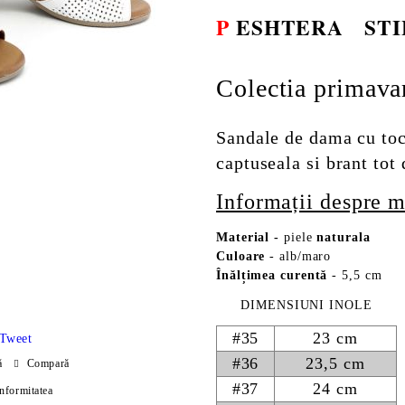
P
ESHTERA
STI
Colectia primava
Sandale de dama cu toc 
captuseala si brant tot 
Informații despre m
Material
-
piele
naturala
Culoare
- alb/maro
Înălțimea curentă
- 5,5 cm
DIMENSIUNI INOLE
#35
23 cm
Tweet
#36
23,5 cm
ă
Compară
#37
24 cm
onformitatea