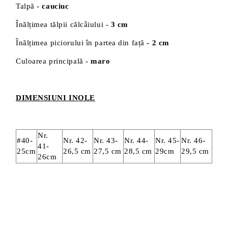
Talpă -
cauciuc
Înălțimea tălpii călcâiului -
3 cm
Înălțimea piciorului în partea din față
- 2 cm
Culoarea principală -
maro
DIMENSIUNI INOLE
Nr.
#40-
Nr. 42-
Nr. 43-
Nr. 44-
Nr. 45-
Nr. 46-
41-
25cm
26,5 cm
27,5 cm
28,5 cm
29cm
29,5 cm
26cm