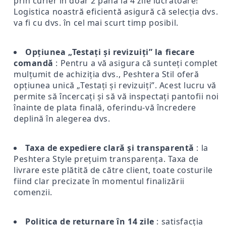
prin curier în doar 2 până la 4 zile lucrătoare!
Logistica noastră eficientă asigură că selecția dvs.
va fi cu dvs. în cel mai scurt timp posibil.
Opțiunea „Testați și revizuiți” la fiecare
comandă
: Pentru a vă asigura că sunteți complet
mulțumit de achiziția dvs., Peshtera Stil oferă
opțiunea unică „Testați și revizuiți”. Acest lucru vă
permite să încercați și să vă inspectați pantofii noi
înainte de plata finală, oferindu-vă încredere
deplină în alegerea dvs.
Taxa de expediere clară și transparentă
: la
Peshtera Style prețuim transparența. Taxa de
livrare este plătită de către client, toate costurile
fiind clar precizate în momentul finalizării
comenzii.
Politica de returnare în 14 zile
: satisfacția