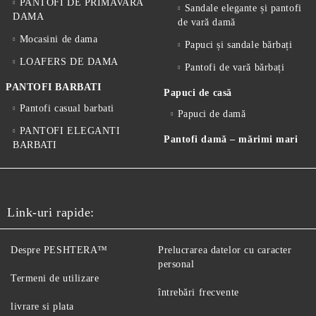
PANTOFI DE PRIMAVARA
Sandale elegante și pantofi
DAMA
de vară damă
Mocasini de dama
Papuci și sandale bărbați
LOAFERS DE DAMA
Pantofi de vară bărbați
PANTOFI BARBATI
Papuci de casă
Pantofi casual barbati
Papuci de damă
PANTOFI ELEGANTI
Pantofi damă – mărimi mari
BARBATI
Link-uri rapide:
Despre PESHTERA™
Prelucrarea datelor cu caracter
personal
Termeni de utilizare
întrebări frecvente
livrare si plata