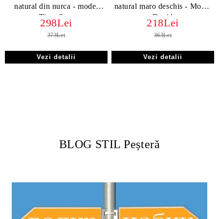
natural din nurca - model
natural maro deschis - Model
Titan Step
David
298Lei
218Lei
373Lei
363Lei
Vezi detalii
Vezi detalii
BLOG STIL Peșteră