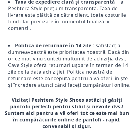
Taxa de expediere clară și transparentă
: la
Peshtera Style prețuim transparența. Taxa de
livrare este plătită de către client, toate costurile
fiind clar precizate în momentul finalizării
comenzii.
Politica de returnare în 14 zile
: satisfacția
dumneavoastră este prioritatea noastră. Dacă din
orice motiv nu sunteți mulțumit de achiziția dvs.,
Cave Style oferă returnări ușoare în termen de 14
zile de la data achiziției. Politica noastră de
returnare este concepută pentru a vă oferi liniște
și încredere atunci când faceți cumpărături online.
Vizitați Peshtera Style Shoes astăzi și găsiți
pantofii perfecti pentru stilul și nevoile dvs.!
Suntem aici pentru a vă oferi tot ce este mai bun
în cumpărăturile online de pantofi - rapid,
convenabil și sigur.