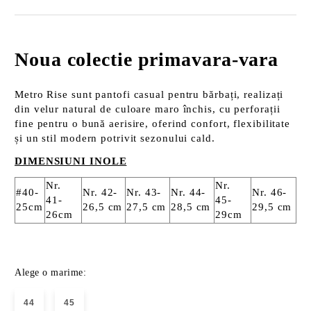
Noua colectie primavara-vara
Metro Rise sunt pantofi casual pentru bărbați, realizați
din velur natural de culoare maro închis, cu perforații
fine pentru o bună aerisire, oferind confort, flexibilitate
și un stil modern potrivit sezonului cald.
DIMENSIUNI INOLE
Nr.
Nr.
#40-
Nr. 42-
Nr. 43-
Nr. 44-
Nr. 46-
41-
45-
25cm
26,5 cm
27,5 cm
28,5 cm
29,5 cm
26cm
29cm
Alege o marime:
44
45