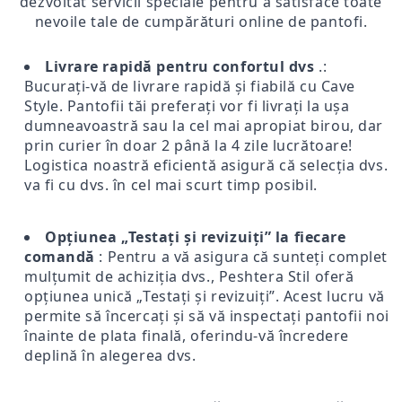
dezvoltat servicii speciale pentru a satisface toate
nevoile tale de cumpărături online de pantofi.
Livrare rapidă pentru confortul dvs
.:
Bucurați-vă de livrare rapidă și fiabilă cu Cave
Style. Pantofii tăi preferați vor fi livrați la ușa
dumneavoastră sau la cel mai apropiat birou, dar
prin curier în doar 2 până la 4 zile lucrătoare!
Logistica noastră eficientă asigură că selecția dvs.
va fi cu dvs. în cel mai scurt timp posibil.
Opțiunea „Testați și revizuiți” la fiecare
comandă
: Pentru a vă asigura că sunteți complet
mulțumit de achiziția dvs., Peshtera Stil oferă
opțiunea unică „Testați și revizuiți”. Acest lucru vă
permite să încercați și să vă inspectați pantofii noi
înainte de plata finală, oferindu-vă încredere
deplină în alegerea dvs.