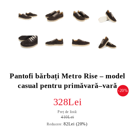
Pantofi bărbați Metro Rise – model
casual pentru primăvară–vară
-20%
328Lei
Preț de listă:
410Lei
82Lei (20%)
Reducere: