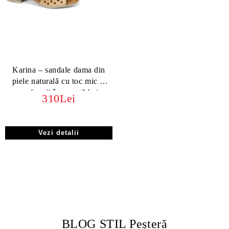
Karina – sandale dama din
piele naturală cu toc mic și
perforații în nuanță bej
310Lei
Vezi detalii
BLOG STIL Peșteră