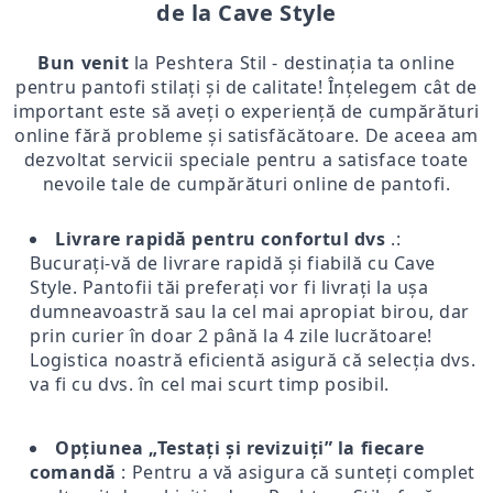
de la Cave Style
Bun venit
la Peshtera Stil - destinația ta online
pentru pantofi stilați și de calitate! Înțelegem cât de
important este să aveți o experiență de cumpărături
online fără probleme și satisfăcătoare. De aceea am
dezvoltat servicii speciale pentru a satisface toate
nevoile tale de cumpărături online de pantofi.
Livrare rapidă pentru confortul dvs
.:
Bucurați-vă de livrare rapidă și fiabilă cu Cave
Style. Pantofii tăi preferați vor fi livrați la ușa
dumneavoastră sau la cel mai apropiat birou, dar
prin curier în doar 2 până la 4 zile lucrătoare!
Logistica noastră eficientă asigură că selecția dvs.
va fi cu dvs. în cel mai scurt timp posibil.
Opțiunea „Testați și revizuiți” la fiecare
comandă
: Pentru a vă asigura că sunteți complet