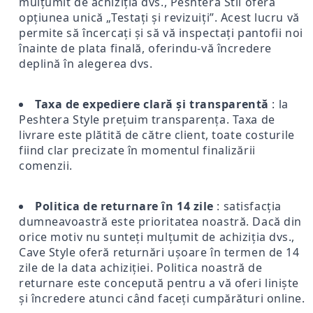
mulțumit de achiziția dvs., Peshtera Stil oferă
opțiunea unică „Testați și revizuiți”. Acest lucru vă
permite să încercați și să vă inspectați pantofii noi
înainte de plata finală, oferindu-vă încredere
deplină în alegerea dvs.
Taxa de expediere clară și transparentă
: la
Peshtera Style prețuim transparența. Taxa de
livrare este plătită de către client, toate costurile
fiind clar precizate în momentul finalizării
comenzii.
Politica de returnare în 14 zile
: satisfacția
dumneavoastră este prioritatea noastră. Dacă din
orice motiv nu sunteți mulțumit de achiziția dvs.,
Cave Style oferă returnări ușoare în termen de 14
zile de la data achiziției. Politica noastră de
returnare este concepută pentru a vă oferi liniște
și încredere atunci când faceți cumpărături online.