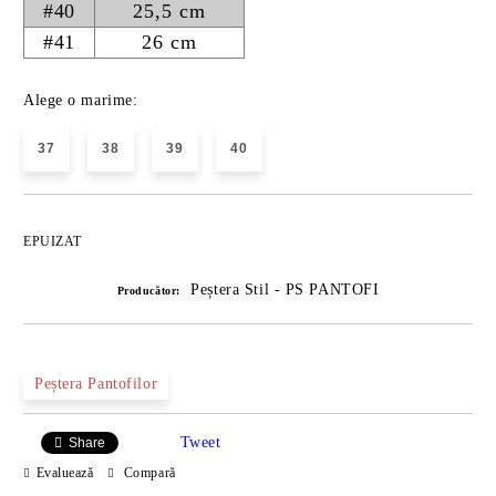
#40
25,5 cm
#41
26 cm
Alege o marime:
37
38
39
40
EPUIZAT
Peștera Stil - PS PANTOFI
Producător:
Peștera Pantofilor
Tweet
Share
Evaluează
Compară