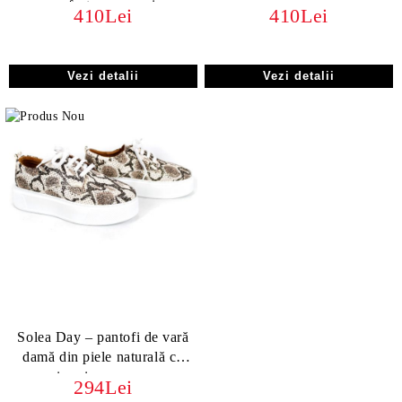
cu efect croco auriu
410Lei
410Lei
Vezi detalii
Vezi detalii
Solea Day – pantofi de vară
damă din piele naturală cu
imprimeu șarpe
294Lei