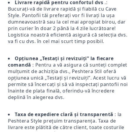
Livrare rapidă pentru confortul dvs
.:
Bucurați-vă de livrare rapidă și fiabilă cu Cave
Style. Pantofii tăi preferați vor fi livrați la ușa
dumneavoastră sau la cel mai apropiat birou, dar
prin curier în doar 2 până la 4 zile lucrătoare!
Logistica noastră eficientă asigură că selecția dvs.
va fi cu dvs. în cel mai scurt timp posibil.
Opțiunea „Testați și revizuiți” la fiecare
comandă
: Pentru a vă asigura că sunteți complet
mulțumit de achiziția dvs., Peshtera Stil oferă
opțiunea unică „Testați și revizuiți”. Acest lucru vă
permite să încercați și să vă inspectați pantofii noi
înainte de plata finală, oferindu-vă încredere
deplină în alegerea dvs.
Taxa de expediere clară și transparentă
: la
Peshtera Style prețuim transparența. Taxa de
livrare este plătită de către client, toate costurile