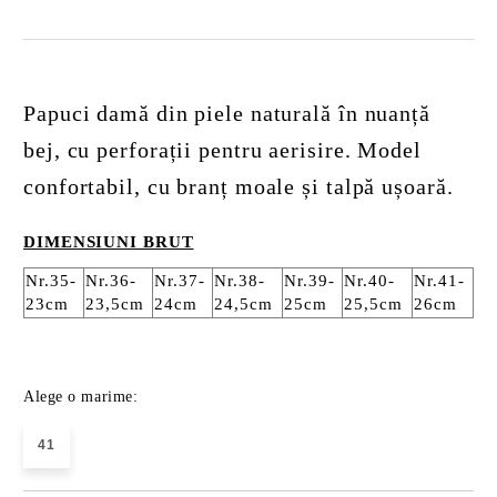
Papuci damă din piele naturală în nuanță
bej, cu perforații pentru aerisire. Model
confortabil, cu branț moale și talpă ușoară.
DIMENSIUNI BRUT
Nr.35-
Nr.36-
Nr.37-
Nr.38-
Nr.39-
Nr.40-
Nr.41-
23cm
23,5cm
24cm
24,5cm
25cm
25,5cm
26cm
Alege o marime:
41