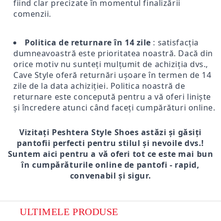
fiind clar precizate în momentul finalizării
comenzii.
Politica de returnare în 14 zile
: satisfacția
dumneavoastră este prioritatea noastră. Dacă din
orice motiv nu sunteți mulțumit de achiziția dvs.,
Cave Style oferă returnări ușoare în termen de 14
zile de la data achiziției. Politica noastră de
returnare este concepută pentru a vă oferi liniște
și încredere atunci când faceți cumpărături online.
Vizitați Peshtera Style Shoes astăzi și găsiți
pantofii perfecti pentru stilul și nevoile dvs.!
Suntem aici pentru a vă oferi tot ce este mai bun
în cumpărăturile online de pantofi - rapid,
convenabil și sigur.
ULTIMELE PRODUSE