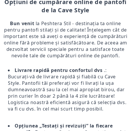
Opțiuni de cumpărare online de pantofi
de la Cave Style
Bun venit
la Peshtera Stil - destinația ta online
pentru pantofi stilați și de calitate! Înțelegem cât de
important este să aveți o experiență de cumpărături
online fără probleme și satisfăcătoare. De aceea am
dezvoltat servicii speciale pentru a satisface toate
nevoile tale de cumpărături online de pantofi.
Livrare rapidă pentru confortul dvs
.:
Bucurați-vă de livrare rapidă și fiabilă cu Cave
Style. Pantofii tăi preferați vor fi livrați la ușa
dumneavoastră sau la cel mai apropiat birou, dar
prin curier în doar 2 până la 4 zile lucrătoare!
Logistica noastră eficientă asigură că selecția dvs.
va fi cu dvs. în cel mai scurt timp posibil.
Opțiunea „Testați și revizuiți” la fiecare