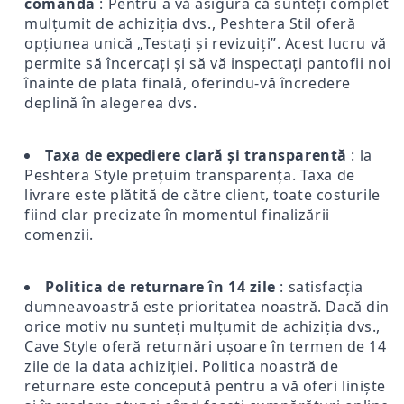
comandă
: Pentru a vă asigura că sunteți complet
mulțumit de achiziția dvs., Peshtera Stil oferă
opțiunea unică „Testați și revizuiți”. Acest lucru vă
permite să încercați și să vă inspectați pantofii noi
înainte de plata finală, oferindu-vă încredere
deplină în alegerea dvs.
Taxa de expediere clară și transparentă
: la
Peshtera Style prețuim transparența. Taxa de
livrare este plătită de către client, toate costurile
fiind clar precizate în momentul finalizării
comenzii.
Politica de returnare în 14 zile
: satisfacția
dumneavoastră este prioritatea noastră. Dacă din
orice motiv nu sunteți mulțumit de achiziția dvs.,
Cave Style oferă returnări ușoare în termen de 14
zile de la data achiziției. Politica noastră de
returnare este concepută pentru a vă oferi liniște