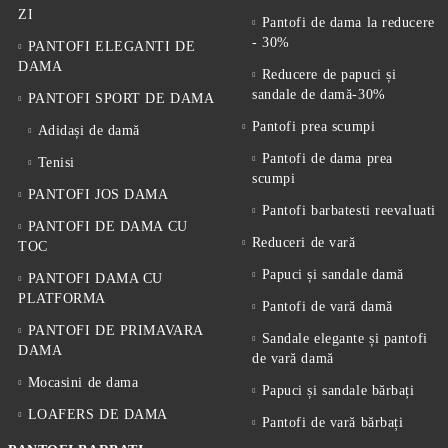
ZI
Pantofi de dama la reducere
- 30%
PANTOFI ELEGANTI DE
DAMA
Reducere de papuci și
sandale de damă-30%
PANTOFI SPORT DE DAMA
Pantofi prea scumpi
Adidași de damă
Pantofi de dama prea
Tenisi
scumpi
PANTOFI JOS DAMA
Pantofi barbatesti reevaluati
PANTOFI DE DAMA CU
Reduceri de vară
TOC
Papuci și sandale damă
PANTOFI DAMA CU
PLATFORMA
Pantofi de vară damă
PANTOFI DE PRIMAVARA
Sandale elegante și pantofi
DAMA
de vară damă
Mocasini de dama
Papuci și sandale bărbați
LOAFERS DE DAMA
Pantofi de vară bărbați