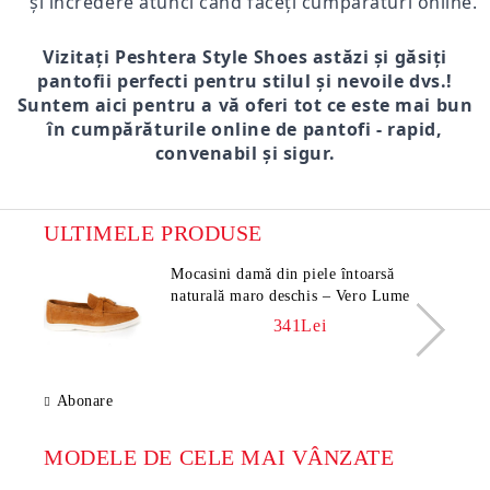
și încredere atunci când faceți cumpărături online.
Vizitați Peshtera Style Shoes astăzi și găsiți
pantofii perfecti pentru stilul și nevoile dvs.!
Suntem aici pentru a vă oferi tot ce este mai bun
în cumpărăturile online de pantofi - rapid,
convenabil și sigur.
ULTIMELE PRODUSE
Mocasini damă din piele întoarsă
naturală maro deschis – Vero Lume
341Lei
Abonare
MODELE DE CELE MAI VÂNZATE