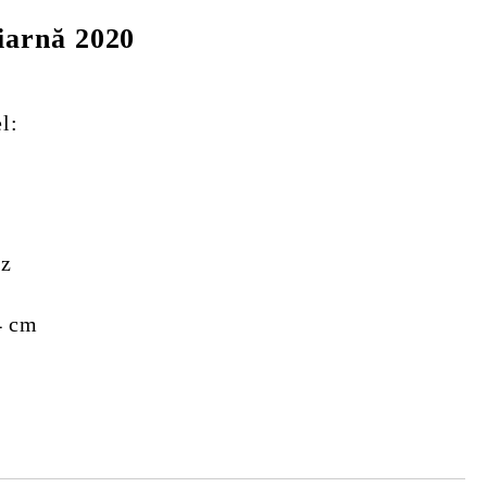
iarnă 2020
l:
nz
4 cm