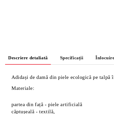
Descriere detaliată
Specificații
Înlocuir
Adidași de damă din piele ecologică pe talpă în
Materiale:
partea din față - piele artificială
căptușeală - textilă,