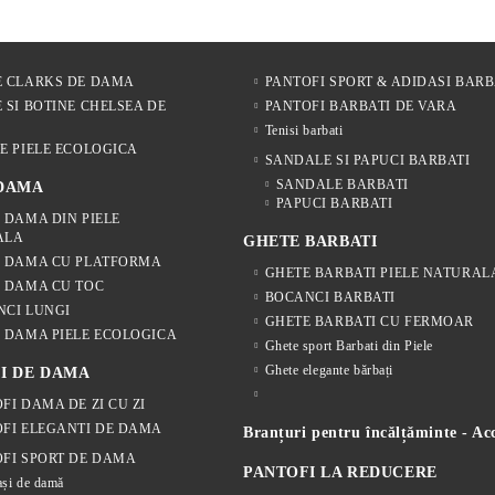
E CLARKS DE DAMA
PANTOFI SPORT & ADIDASI BARB
 SI BOTINE CHELSEA DE
PANTOFI BARBATI DE VARA
Tenisi barbati
E PIELE ECOLOGICA
SANDALE SI PAPUCI BARBATI
SANDALE BARBATI
 DAMA
PAPUCI BARBATI
 DAMA DIN PIELE
ALA
GHETE BARBATI
E DAMA CU PLATFORMA
GHETE BARBATI PIELE NATURAL
 DAMA CU TOC
BOCANCI BARBATI
NCI LUNGI
GHETE BARBATI CU FERMOAR
 DAMA PIELE ECOLOGICA
Ghete sport Barbati din Piele
Ghete elegante bărbați
I DE DAMA
FI DAMA DE ZI CU ZI
FI ELEGANTI DE DAMA
Branțuri pentru încălțăminte - Acc
FI SPORT DE DAMA
PANTOFI LA REDUCERE
și de damă