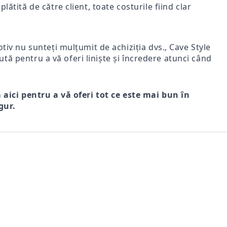
lătită de către client, toate costurile fiind clar
iv nu sunteți mulțumit de achiziția dvs., Cave Style
ută pentru a vă oferi liniște și încredere atunci când
m aici pentru a vă oferi tot ce este mai bun în
gur.
r
FI DE
Comfort Drive – Saboți
VENTO NERO – SANDALE
Mir
s
LE
bărbătești din piele naturală
BĂRBĂTEȘTI DIN PIELE
bărb
 FEMEI
maro
NATURALĂ CU ÎNCHIDERE
vel
221Lei
305Lei
VELCRO