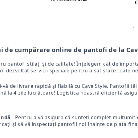
C
-
i de cumpărare online de pantofi de la Cav
tru pantofi stilați și de calitate! Înțelegem cât de impo
m dezvoltat servicii speciale pentru a satisface toate ne
-vă de livrare rapidă și fiabilă cu Cave Style. Pantofii tă
ă la 4 zile lucrătoare! Logistica noastră eficientă asigur
mandă
: Pentru a vă asigura că sunteți complet mulțumit d
ercați și să vă inspectați pantofii noi înainte de plata fi