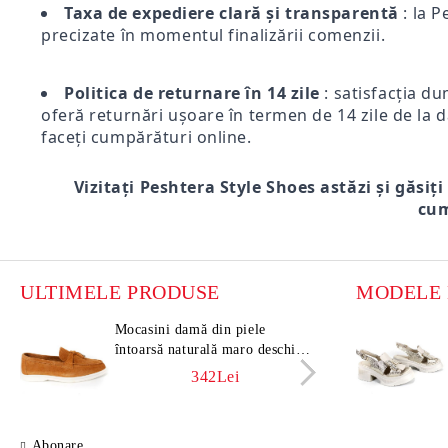
Taxa de expediere clară și transparentă
: la P
precizate în momentul finalizării comenzii.
Politica de returnare în 14 zile
: satisfacția du
oferă returnări ușoare în termen de 14 zile de la d
faceți cumpărături online.
Vizitați Peshtera Style Shoes astăzi și găsiți
cum
ULTIMELE PRODUSE
Mocasini damă din piele
Moca
întoarsă naturală maro deschis –
întoa
Vero Lume
Vero
342Lei
Abonare