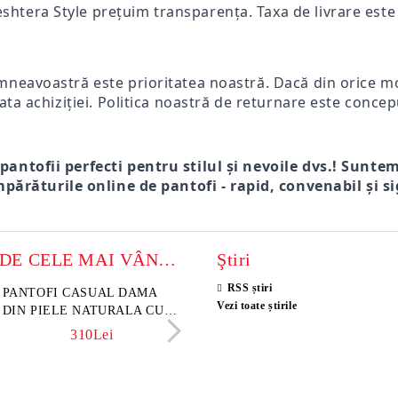
eshtera Style prețuim transparența. Taxa de livrare este p
mneavoastră este prioritatea noastră. Dacă din orice mot
ata achiziției. Politica noastră de returnare este concep
 pantofii perfecti pentru stilul și nevoile dvs.! Sunte
părăturile online de pantofi - rapid, convenabil și si
MODELE DE CELE MAI VÂNZATE
Ştiri
RSS știri
sini damă din piele
PANTOFI CASUAL DAMA
Sandale damă din piele velu
ELIA MOVE – PANTO
Vezi toate știrile
rsă naturală maro închis –
DIN PIELE NATURALA CU
naturală culoare maro deschi
VARĂ ALBI DIN PIE
 Lume
IMPRIMEU FLORAL -
NATURALĂ PENTRU
342Lei
310Lei
153Lei
242Lei
MODEL LUNA
305Lei