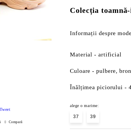
Colecția toamnă-
Informații despre mode
Material - artificial
Culoare - pulbere, bro
Înălțimea piciorului - 
alege o marime:
Tweet
37
39
ă
Compară