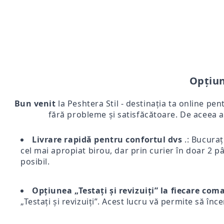
Opțiun
Bun venit
la Peshtera Stil - destinația ta online pen
fără probleme și satisfăcătoare. De aceea a
Livrare rapidă pentru confortul dvs
.: Bucurați
cel mai apropiat birou, dar prin curier în doar 2 pân
posibil.
Opțiunea „Testați și revizuiți” la fiecare co
„Testați și revizuiți”. Acest lucru vă permite să înc