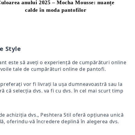
uloarea anului 2025 – Mocha Mousse: nuanțe
calde în moda pantofilor
e Style
rtant este să aveți o experiență de cumpărături online
voile tale de cumpărături online de pantofi.
i preferați vor fi livrați la ușa dumneavoastră sau la
ă că selecția dvs. va fi cu dvs. în cel mai scurt timp
e achiziția dvs., Peshtera Stil oferă opțiunea unică
nală, oferindu-vă încredere deplină în alegerea dvs.