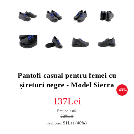
Pantofi casual pentru femei cu
șireturi negre - Model Sierra
-40%
137Lei
Preț de listă:
228Lei
91Lei (40%)
Reducere: