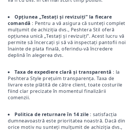
va fi cu dvs. în cel mai scurt timp posibil.
Opțiunea „Testați și revizuiți” la fiecare
comandă
: Pentru a vă asigura că sunteți complet
mulțumit de achiziția dvs., Peshtera Stil oferă
opțiunea unică „Testați și revizuiți”. Acest lucru vă
permite să încercați și să vă inspectați pantofii noi
înainte de plata finală, oferindu-vă încredere
deplină în alegerea dvs.
Taxa de expediere clară și transparentă
: la
Peshtera Style prețuim transparența. Taxa de
livrare este plătită de către client, toate costurile
fiind clar precizate în momentul finalizării
comenzii.
Politica de returnare în 14 zile
: satisfacția
dumneavoastră este prioritatea noastră. Dacă din
orice motiv nu sunteți mulțumit de achiziția dvs.,