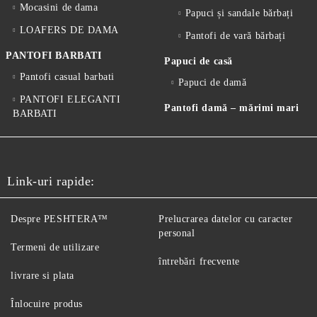
Mocasini de dama
Papuci și sandale bărbați
LOAFERS DE DAMA
Pantofi de vară bărbați
PANTOFI BARBATI
Papuci de casă
Pantofi casual barbati
Papuci de damă
PANTOFI ELEGANTI
Pantofi damă – mărimi mari
BARBATI
Link-uri rapide:
Despre PESHTERA™
Prelucrarea datelor cu caracter
personal
Termeni de utilizare
întrebări frecvente
livrare si plata
Înlocuire produs