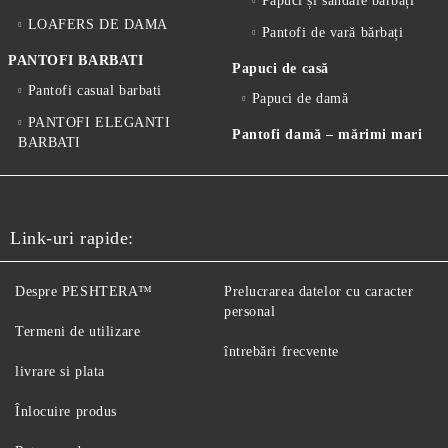
Papuci și sandale bărbați
LOAFERS DE DAMA
Pantofi de vară bărbați
PANTOFI BARBATI
Papuci de casă
Pantofi casual barbati
Papuci de damă
PANTOFI ELEGANTI
Pantofi damă – mărimi mari
BARBATI
Link-uri rapide:
Despre PESHTERA™
Prelucrarea datelor cu caracter
personal
Termeni de utilizare
întrebări frecvente
livrare si plata
Înlocuire produs