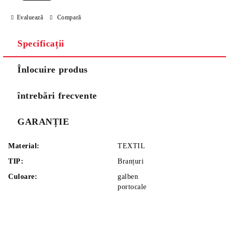
Evaluează
Compară
Specificații
Înlocuire produs
întrebări frecvente
GARANȚIE
Material:
TEXTIL
TIP:
Branțuri
Culoare:
galben
portocale