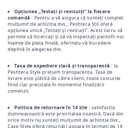
Opțiunea „Testați și revizuiți” la fiecare
comandă
: Pentru a vă asigura că sunteți complet
mulțumit de achiziția dvs., Peshtera Stil oferă
opțiunea unică „Testați și revizuiți”. Acest lucru vă
permite să încercați și să vă inspectați pantofii noi
înainte de plata finală, oferindu-vă încredere
deplină în alegerea dvs.
Taxa de expediere clară și transparentă
: la
Peshtera Style prețuim transparența. Taxa de
livrare este plătită de către client, toate costurile
fiind clar precizate în momentul finalizării
comenzii.
Politica de returnare în 14 zile
: satisfacția
dumneavoastră este prioritatea noastră. Dacă din
orice motiv nu sunteți mulțumit de achiziția dvs.,
Cave Style oferă returnări ușoare în termen de 14