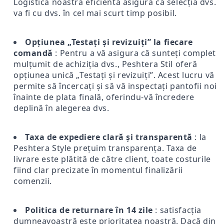
Logistica noastră eficientă asigură că selecția dvs.
va fi cu dvs. în cel mai scurt timp posibil.
Opțiunea „Testați și revizuiți” la fiecare
comandă
: Pentru a vă asigura că sunteți complet
mulțumit de achiziția dvs., Peshtera Stil oferă
opțiunea unică „Testați și revizuiți”. Acest lucru vă
permite să încercați și să vă inspectați pantofii noi
înainte de plata finală, oferindu-vă încredere
deplină în alegerea dvs.
Taxa de expediere clară și transparentă
: la
Peshtera Style prețuim transparența. Taxa de
livrare este plătită de către client, toate costurile
fiind clar precizate în momentul finalizării
comenzii.
Politica de returnare în 14 zile
: satisfacția
dumneavoastră este prioritatea noastră. Dacă din