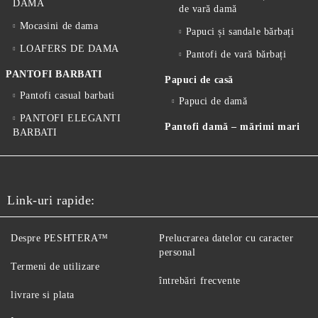
DAMA
de vară damă
Mocasini de dama
Papuci și sandale bărbați
LOAFERS DE DAMA
Pantofi de vară bărbați
PANTOFI BARBATI
Papuci de casă
Pantofi casual barbati
Papuci de damă
PANTOFI ELEGANTI
Pantofi damă – mărimi mari
BARBATI
Link-uri rapide:
Despre PESHTERA™
Prelucrarea datelor cu caracter
personal
Termeni de utilizare
întrebări frecvente
livrare si plata