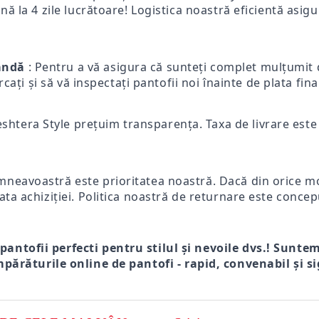
ă la 4 zile lucrătoare! Logistica noastră eficientă asigur
mandă
: Pentru a vă asigura că sunteți complet mulțumit d
ercați și să vă inspectați pantofii noi înainte de plata fi
eshtera Style prețuim transparența. Taxa de livrare este p
mneavoastră este prioritatea noastră. Dacă din orice mot
ata achiziției. Politica noastră de returnare este concep
 pantofii perfecti pentru stilul și nevoile dvs.! Sunte
părăturile online de pantofi - rapid, convenabil și si