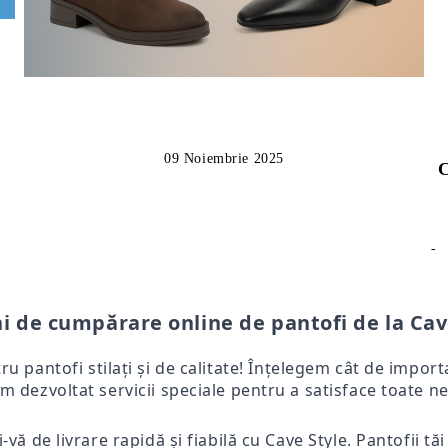
09 Noiembrie 2025
C
-
i de cumpărare online de pantofi de la Cav
tru pantofi stilați și de calitate! Înțelegem cât de impo
m dezvoltat servicii speciale pentru a satisface toate ne
-vă de livrare rapidă și fiabilă cu Cave Style. Pantofii tă