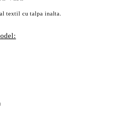
l textil cu talpa inalta.
odel:
d