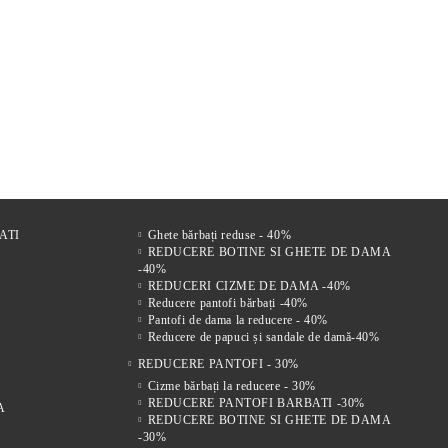
r
FI DE
Comfort Drive – Saboți
VENTO NERO – SANDALE
Mir
s
LE
bărbătești din piele naturală
BĂRBĂTEȘTI DIN PIELE
bărb
 FEMEI
maro
NATURALĂ CU ÎNCHIDERE
vel
221Lei
305Lei
VELCRO
ATI
Ghete bărbați reduse - 40%
REDUCERE BOTINE SI GHETE DE DAMA
-40%
REDUCERI CIZME DE DAMA -40%
Reducere pantofi bărbați -40%
Pantofi de dama la reducere - 40%
Reducere de papuci și sandale de damă-40%
REDUCERE PANTOFI - 30%
Cizme bărbați la reducere - 30%
REDUCERE PANTOFI BARBATI -30%
A
REDUCERE BOTINE SI GHETE DE DAMA
-30%