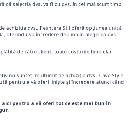
ă că selecția dvs. va fi cu dvs. în cel mai scurt timp
e achiziția dvs., Peshtera Stil oferă opțiunea unică
nală, oferindu-vă încredere deplină în alegerea dvs.
lătită de către client, toate costurile fiind clar
iv nu sunteți mulțumit de achiziția dvs., Cave Style
ută pentru a vă oferi liniște și încredere atunci când
m aici pentru a vă oferi tot ce este mai bun în
gur.