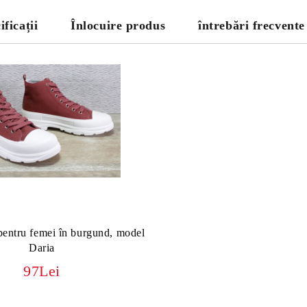
ificații
Înlocuire produs
întrebări frecvente
 pentru femei în burgund, model
Daria
97Lei