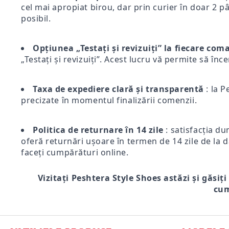
cel mai apropiat birou, dar prin curier în doar 2 pân
posibil.
Opțiunea „Testați și revizuiți” la fiecare co
„Testați și revizuiți”. Acest lucru vă permite să înc
Taxa de expediere clară și transparentă
: la P
precizate în momentul finalizării comenzii.
Politica de returnare în 14 zile
: satisfacția du
oferă returnări ușoare în termen de 14 zile de la d
faceți cumpărături online.
Vizitați Peshtera Style Shoes astăzi și găsiți
cum