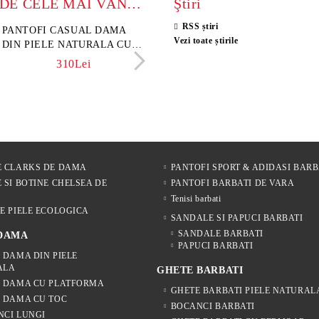
MODELE DE CELE MAI VÂNZATE
Ştiri
RSS știri
sini damă din piele
PANTOFI CASUAL DAMA
Sandale damă din piele velu
ELIA MOVE – PANTO
Vezi toate știrile
rsă naturală maro închis –
DIN PIELE NATURALA CU
naturală culoare maro deschi
VARĂ ALBI DIN PIE
 Lume
IMPRIMEU FLORAL -
NATURALĂ PENTRU
342Lei
310Lei
153Lei
242Lei
MODEL LUNA
305Lei
E CLARKS DE DAMA
PANTOFI SPORT & ADIDASI BARB
 SI BOTINE CHELSEA DE
PANTOFI BARBATI DE VARA
Tenisi barbati
E PIELE ECOLOGICA
SANDALE SI PAPUCI BARBATI
SANDALE BARBATI
 DAMA
PAPUCI BARBATI
 DAMA DIN PIELE
ALA
GHETE BARBATI
E DAMA CU PLATFORMA
GHETE BARBATI PIELE NATURAL
 DAMA CU TOC
BOCANCI BARBATI
NCI LUNGI