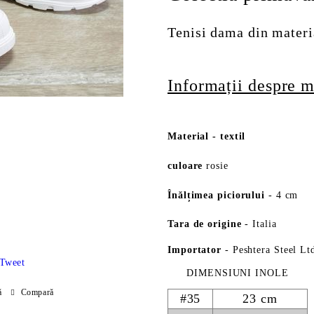
Tenisi dama din materia
Informații despre m
Material
-
textil
culoare
rosie
Înălțimea piciorului
- 4 cm
Tara de origine
- Italia
Importator
- Peshtera Steel Lt
Tweet
DIMENSIUNI INOLE
ă
Compară
#35
23 cm