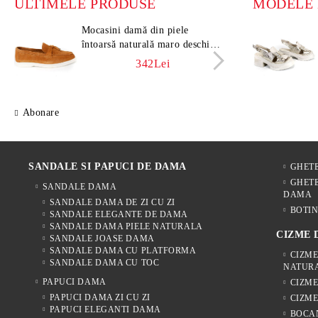
ULTIMELE PRODUSE
Mocasini damă din piele
Moca
întoarsă naturală maro deschis –
întoa
Vero Lume
Vero
342Lei
Abonare
SANDALE SI PAPUCI DE DAMA
GHET
GHETE
SANDALE DAMA
DAMA
SANDALE DAMA DE ZI CU ZI
BOTIN
SANDALE ELEGANTE DE DAMA
SANDALE DAMA PIELE NATURALA
CIZME
SANDALE JOASE DAMA
SANDALE DAMA CU PLATFORMA
CIZME
SANDALE DAMA CU TOC
NATUR
PAPUCI DAMA
CIZM
PAPUCI DAMA ZI CU ZI
CIZME
PAPUCI ELEGANTI DAMA
BOCA