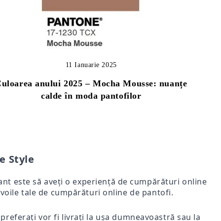
11 Ianuarie 2025
uloarea anului 2025 – Mocha Mousse: nuanțe
calde în moda pantofilor
e Style
rtant este să aveți o experiență de cumpărături online
voile tale de cumpărături online de pantofi.
i preferați vor fi livrați la ușa dumneavoastră sau la