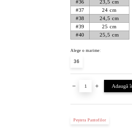
#36
23,5 cm
#37
24 cm
#38
24,5 cm
#39
25 cm
#40
25,5 cm
Alege o marime:
36
Peștera Pantofilor