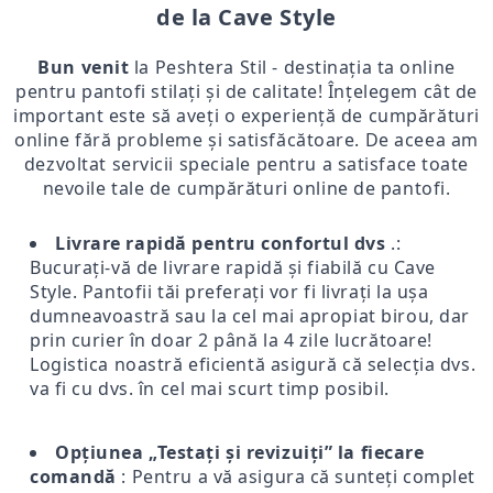
de la Cave Style
Bun venit
la Peshtera Stil - destinația ta online
pentru pantofi stilați și de calitate! Înțelegem cât de
important este să aveți o experiență de cumpărături
online fără probleme și satisfăcătoare. De aceea am
dezvoltat servicii speciale pentru a satisface toate
nevoile tale de cumpărături online de pantofi.
Livrare rapidă pentru confortul dvs
.:
Bucurați-vă de livrare rapidă și fiabilă cu Cave
Style. Pantofii tăi preferați vor fi livrați la ușa
dumneavoastră sau la cel mai apropiat birou, dar
prin curier în doar 2 până la 4 zile lucrătoare!
Logistica noastră eficientă asigură că selecția dvs.
va fi cu dvs. în cel mai scurt timp posibil.
Opțiunea „Testați și revizuiți” la fiecare
comandă
: Pentru a vă asigura că sunteți complet