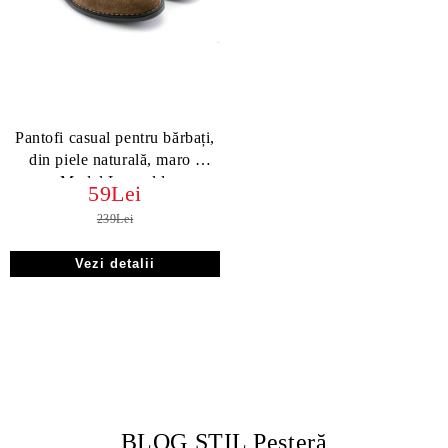
Pantofi casual pentru bărbați,
din piele naturală, maro -
Model Leopold.
59Lei
239Lei
Vezi detalii
BLOG STIL Peșteră