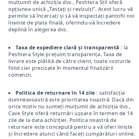
mulțumit de achiziția dvs., Peshtera Stil oferă
opțiunea unică „Testați și revizuiți”. Acest lucru vă
permite să încercați și să vă inspectați pantofii noi
înainte de plata finală, oferindu-vă încredere
deplină în alegerea dvs.
Taxa de expediere clară și transparentă
: la
Peshtera Style prețuim transparența. Taxa de
livrare este plătită de către client, toate costurile
fiind clar precizate în momentul finalizării
comenzii.
Politica de returnare în 14 zile
: satisfacția
dumneavoastră este prioritatea noastră. Dacă din
orice motiv nu sunteți mulțumit de achiziția dvs.,
Cave Style oferă returnări ușoare în termen de 14
zile de la data achiziției. Politica noastră de
returnare este concepută pentru a vă oferi liniște
și încredere atunci când faceți cumpărături online.