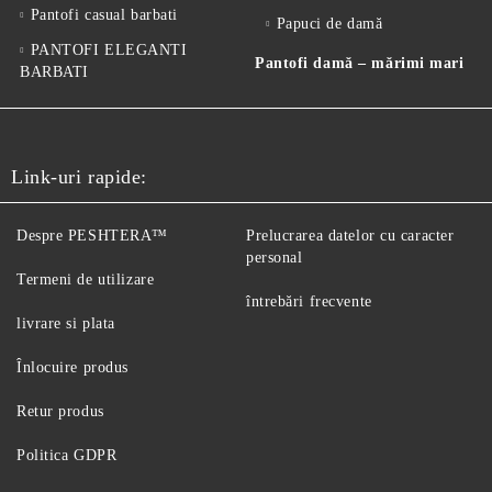
Pantofi casual barbati
Papuci de damă
PANTOFI ELEGANTI
Pantofi damă – mărimi mari
BARBATI
Link-uri rapide:
Despre PESHTERA™
Prelucrarea datelor cu caracter
personal
Termeni de utilizare
întrebări frecvente
livrare si plata
Înlocuire produs
Retur produs
Politica GDPR