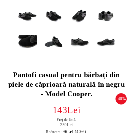
Pantofi casual pentru bărbați din
piele de căprioară naturală în negru
- Model Cooper.
-40%
143Lei
Preț de listă:
239Lei
96Lei (40%)
Reducere: