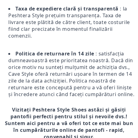
Taxa de expediere clară și transparentă
: la
Peshtera Style prețuim transparența. Taxa de
livrare este plătită de către client, toate costurile
fiind clar precizate în momentul finalizării
comenzii.
Politica de returnare în 14 zile
: satisfacția
dumneavoastră este prioritatea noastră. Dacă din
orice motiv nu sunteți mulțumit de achiziția dvs.,
Cave Style oferă returnări ușoare în termen de 14
zile de la data achiziției. Politica noastră de
returnare este concepută pentru a vă oferi liniște
și încredere atunci când faceți cumpărături online.
Vizitați Peshtera Style Shoes astăzi și găsiți
pantofii perfecti pentru stilul și nevoile dvs.!
Suntem aici pentru a vă oferi tot ce este mai bun
în cumpărăturile online de pantofi - rapid,
convenabil și sigur.