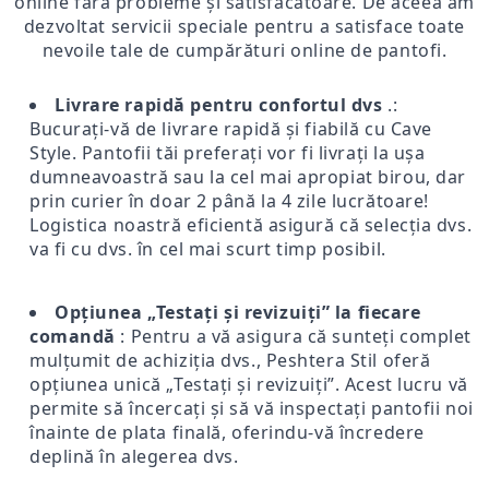
online fără probleme și satisfăcătoare. De aceea am
dezvoltat servicii speciale pentru a satisface toate
nevoile tale de cumpărături online de pantofi.
Livrare rapidă pentru confortul dvs
.:
Bucurați-vă de livrare rapidă și fiabilă cu Cave
Style. Pantofii tăi preferați vor fi livrați la ușa
dumneavoastră sau la cel mai apropiat birou, dar
prin curier în doar 2 până la 4 zile lucrătoare!
Logistica noastră eficientă asigură că selecția dvs.
va fi cu dvs. în cel mai scurt timp posibil.
Opțiunea „Testați și revizuiți” la fiecare
comandă
: Pentru a vă asigura că sunteți complet
mulțumit de achiziția dvs., Peshtera Stil oferă
opțiunea unică „Testați și revizuiți”. Acest lucru vă
permite să încercați și să vă inspectați pantofii noi
înainte de plata finală, oferindu-vă încredere
deplină în alegerea dvs.