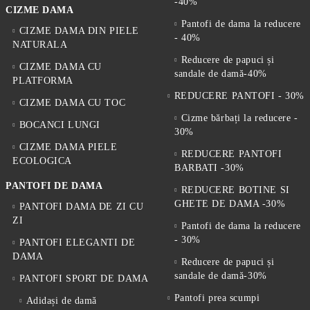
-40%
CIZME DAMA
Pantofi de dama la reducere
CIZME DAMA DIN PIELE
- 40%
NATURALA
Reducere de papuci și
CIZME DAMA CU
sandale de damă-40%
PLATFORMA
REDUCERE PANTOFI - 30%
CIZME DAMA CU TOC
Cizme bărbați la reducere -
BOCANCI LUNGI
30%
CIZME DAMA PIELE
REDUCERE PANTOFI
ECOLOGICA
BARBATI -30%
PANTOFI DE DAMA
REDUCERE BOTINE SI
GHETE DE DAMA -30%
PANTOFI DAMA DE ZI CU
ZI
Pantofi de dama la reducere
- 30%
PANTOFI ELEGANTI DE
DAMA
Reducere de papuci și
sandale de damă-30%
PANTOFI SPORT DE DAMA
Pantofi prea scumpi
Adidași de damă