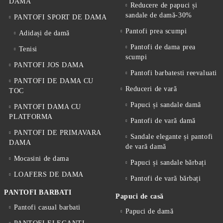
DAMA
Reducere de papuci și
sandale de damă-30%
PANTOFI SPORT DE DAMA
Pantofi prea scumpi
Adidași de damă
Pantofi de dama prea
Tenisi
scumpi
PANTOFI JOS DAMA
Pantofi barbatesti reevaluati
PANTOFI DE DAMA CU
Reduceri de vară
TOC
Papuci și sandale damă
PANTOFI DAMA CU
PLATFORMA
Pantofi de vară damă
PANTOFI DE PRIMAVARA
Sandale elegante și pantofi
DAMA
de vară damă
Mocasini de dama
Papuci și sandale bărbați
LOAFERS DE DAMA
Pantofi de vară bărbați
PANTOFI BARBATI
Papuci de casă
Pantofi casual barbati
Papuci de damă