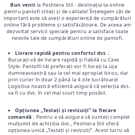
Bun venit
la Peshtera Stil - destinația ta online
pentru pantofi stilați și de calitate! Înțelegem cât de
important este să aveți o experiență de cumpărături
online fără probleme și satisfăcătoare. De aceea am
dezvoltat servicii speciale pentru a satisface toate
nevoile tale de cumpărături online de pantofi.
Livrare rapidă pentru confortul dvs
.:
Bucurați-vă de livrare rapidă și fiabilă cu Cave
Style. Pantofii tăi preferați vor fi livrați la ușa
dumneavoastră sau la cel mai apropiat birou, dar
prin curier în doar 2 până la 4 zile lucrătoare!
Logistica noastră eficientă asigură că selecția dvs.
va fi cu dvs. în cel mai scurt timp posibil.
Opțiunea „Testați și revizuiți” la fiecare
comandă
: Pentru a vă asigura că sunteți complet
mulțumit de achiziția dvs., Peshtera Stil oferă
opțiunea unică „Testați și revizuiți”. Acest lucru vă