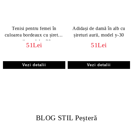
Tenisi pentru femei în
Adidași de damă în alb cu
culoarea bordeaux cu șireturi
șireturi aurii, model y-30
aurii, model y-30.
51Lei
51Lei
Vezi detalii
Vezi detalii
BLOG STIL Peșteră