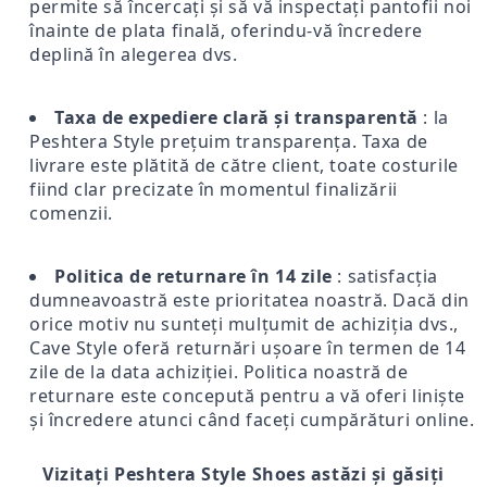
permite să încercați și să vă inspectați pantofii noi
înainte de plata finală, oferindu-vă încredere
deplină în alegerea dvs.
Taxa de expediere clară și transparentă
: la
Peshtera Style prețuim transparența. Taxa de
livrare este plătită de către client, toate costurile
fiind clar precizate în momentul finalizării
comenzii.
Politica de returnare în 14 zile
: satisfacția
dumneavoastră este prioritatea noastră. Dacă din
orice motiv nu sunteți mulțumit de achiziția dvs.,
Cave Style oferă returnări ușoare în termen de 14
zile de la data achiziției. Politica noastră de
returnare este concepută pentru a vă oferi liniște
și încredere atunci când faceți cumpărături online.
Vizitați Peshtera Style Shoes astăzi și găsiți