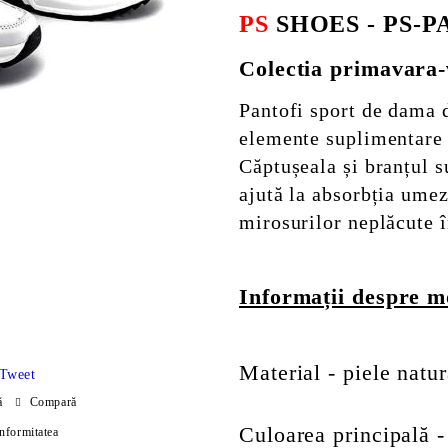
PS
SHOES - PS-P
Colectia primavara
Pantofi sport de dama d
elemente suplimentare d
Căptușeala și branțul s
ajută la absorbția umez
mirosurilor neplăcute î
Informații despre m
Material - piele natur
Tweet
ă
Compară
Culoarea principală -
onformitatea