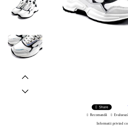
Prev
Next
Share
Recomandă
Evalueaz
Informatii privind c