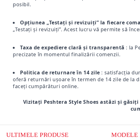
posibil.
Opțiunea „Testați și revizuiți” la fiecare co
„Testați și revizuiți”. Acest lucru vă permite să înc
Taxa de expediere clară și transparentă
: la P
precizate în momentul finalizării comenzii.
Politica de returnare în 14 zile
: satisfacția du
oferă returnări ușoare în termen de 14 zile de la d
faceți cumpărături online.
Vizitați Peshtera Style Shoes astăzi și găsiți
cum
ULTIMELE PRODUSE