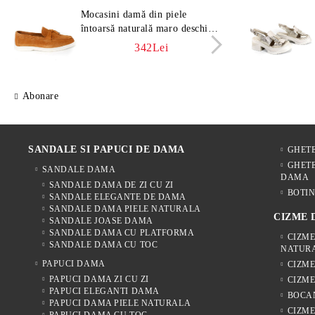
Mocasini damă din piele
Moca
întoarsă naturală maro deschis –
întoa
Vero Lume
Vero
342Lei
Abonare
SANDALE SI PAPUCI DE DAMA
GHET
GHETE
SANDALE DAMA
DAMA
SANDALE DAMA DE ZI CU ZI
BOTIN
SANDALE ELEGANTE DE DAMA
SANDALE DAMA PIELE NATURALA
CIZME
SANDALE JOASE DAMA
SANDALE DAMA CU PLATFORMA
CIZME
SANDALE DAMA CU TOC
NATUR
PAPUCI DAMA
CIZM
PAPUCI DAMA ZI CU ZI
CIZME
PAPUCI ELEGANTI DAMA
BOCA
PAPUCI DAMA PIELE NATURALA
CIZME