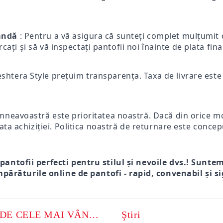
mandă
: Pentru a vă asigura că sunteți complet mulțumit d
ercați și să vă inspectați pantofii noi înainte de plata fi
eshtera Style prețuim transparența. Taxa de livrare este p
mneavoastră este prioritatea noastră. Dacă din orice mot
ata achiziției. Politica noastră de returnare este concep
 pantofii perfecti pentru stilul și nevoile dvs.! Sunte
părăturile online de pantofi - rapid, convenabil și si
MODELE DE CELE MAI VÂNZATE
Ştiri