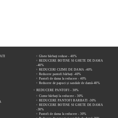
r
FI DE
Comfort Drive – Saboți
VENTO NERO – SANDALE
Mir
s
LE
bărbătești din piele naturală
BĂRBĂTEȘTI DIN PIELE
bărb
 FEMEI
maro
NATURALĂ CU ÎNCHIDERE
vel
221Lei
305Lei
VELCRO
ATI
Ghete bărbați reduse - 40%
REDUCERE BOTINE SI GHETE DE DAMA
-40%
REDUCERI CIZME DE DAMA -40%
Reducere pantofi bărbați -40%
Pantofi de dama la reducere - 40%
Reducere de papuci și sandale de damă-40%
REDUCERE PANTOFI - 30%
Cizme bărbați la reducere - 30%
REDUCERE PANTOFI BARBATI -30%
A
REDUCERE BOTINE SI GHETE DE DAMA
-30%
Pantofi de dama la reducere - 30%