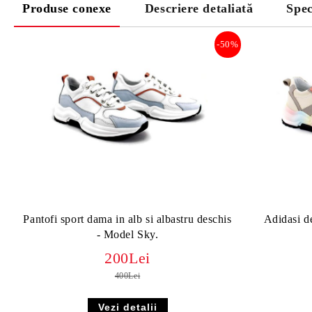
Produse conexe
Descriere detaliată
Spec
-50%
Pantofi sport dama in alb si albastru deschis
Adidasi d
- Model Sky.
200Lei
400Lei
Vezi detalii