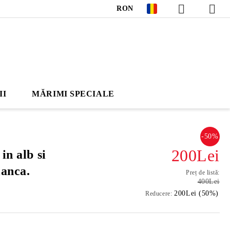
RON
II
MĂRIMI SPECIALE
-50%
200Lei
in alb si
ianca.
Preț de listă:
400Lei
200Lei (50%)
Reducere: