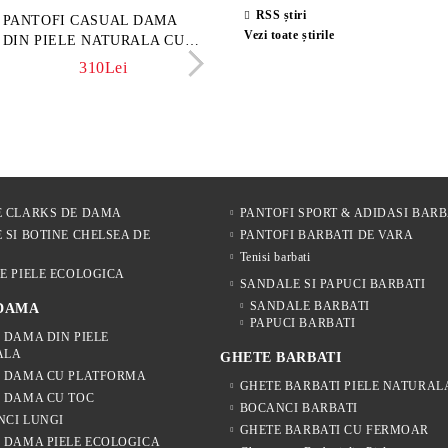
RSS știri
sini damă din piele
PANTOFI CASUAL DAMA
Sandale damă din piele velu
ELIA MOVE – PANTO
Vezi toate știrile
rsă naturală maro închis –
DIN PIELE NATURALA CU
naturală culoare maro deschi
VARĂ ALBI DIN PIE
 Lume
IMPRIMEU FLORAL -
NATURALĂ PENTRU
342Lei
310Lei
153Lei
242Lei
MODEL LUNA
305Lei
E CLARKS DE DAMA
PANTOFI SPORT & ADIDASI BARB
 SI BOTINE CHELSEA DE
PANTOFI BARBATI DE VARA
Tenisi barbati
E PIELE ECOLOGICA
SANDALE SI PAPUCI BARBATI
SANDALE BARBATI
 DAMA
PAPUCI BARBATI
 DAMA DIN PIELE
ALA
GHETE BARBATI
E DAMA CU PLATFORMA
GHETE BARBATI PIELE NATURAL
 DAMA CU TOC
BOCANCI BARBATI
NCI LUNGI
GHETE BARBATI CU FERMOAR
 DAMA PIELE ECOLOGICA