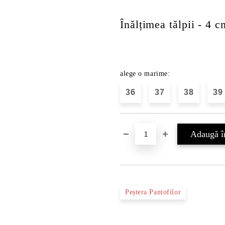
Înălțimea tălpii - 4 c
alege o marime:
36
37
38
39
Peștera Pantofilor