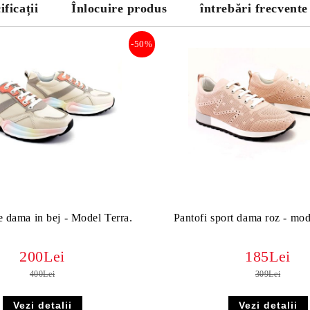
ificații
Înlocuire produs
întrebări frecvente
-50%
e dama in bej - Model Terra.
Pantofi sport dama roz - mod
200Lei
185Lei
400Lei
309Lei
Vezi detalii
Vezi detalii