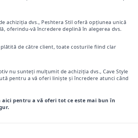
e achiziția dvs., Peshtera Stil oferă opțiunea unică
nală, oferindu-vă încredere deplină în alegerea dvs.
lătită de către client, toate costurile fiind clar
iv nu sunteți mulțumit de achiziția dvs., Cave Style
ută pentru a vă oferi liniște și încredere atunci când
m aici pentru a vă oferi tot ce este mai bun în
gur.