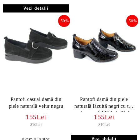
Vezi detalii
-50%
-50%
Pantofi casual damă din
Pantofi damă din piele
piele naturală velur negru
naturală lăcuită negri cu toc
mic – model Valeria Noir
155Lei
155Lei
310Lei
310Lei
Avem
în stoc
Vezi detalii
0