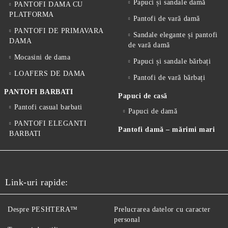
Papuci și sandale damă
PANTOFI DAMA CU
PLATFORMA
Pantofi de vară damă
PANTOFI DE PRIMAVARA
Sandale elegante și pantofi
DAMA
de vară damă
Mocasini de dama
Papuci și sandale bărbați
LOAFERS DE DAMA
Pantofi de vară bărbați
PANTOFI BARBATI
Papuci de casă
Pantofi casual barbati
Papuci de damă
PANTOFI ELEGANTI
Pantofi damă – mărimi mari
BARBATI
Link-uri rapide:
Despre PESHTERA™
Prelucrarea datelor cu caracter
personal