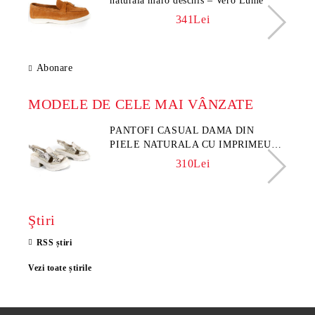
naturală maro deschis – Vero Lume
341Lei
Abonare
MODELE DE CELE MAI VÂNZATE
PANTOFI CASUAL DAMA DIN
PIELE NATURALA CU IMPRIMEU
FLORAL - MODEL LUNA
310Lei
Ştiri
RSS știri
Vezi toate știrile