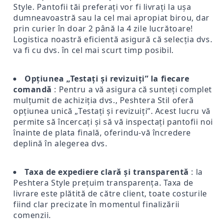
Style. Pantofii tăi preferați vor fi livrați la ușa
dumneavoastră sau la cel mai apropiat birou, dar
prin curier în doar 2 până la 4 zile lucrătoare!
Logistica noastră eficientă asigură că selecția dvs.
va fi cu dvs. în cel mai scurt timp posibil.
Opțiunea „Testați și revizuiți” la fiecare
comandă
: Pentru a vă asigura că sunteți complet
mulțumit de achiziția dvs., Peshtera Stil oferă
opțiunea unică „Testați și revizuiți”. Acest lucru vă
permite să încercați și să vă inspectați pantofii noi
înainte de plata finală, oferindu-vă încredere
deplină în alegerea dvs.
Taxa de expediere clară și transparentă
: la
Peshtera Style prețuim transparența. Taxa de
livrare este plătită de către client, toate costurile
fiind clar precizate în momentul finalizării
comenzii.