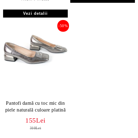
Vezi detalii
-50%
Pantofi damă cu toc mic din
piele naturală culoare platină
155Lei
310Lei