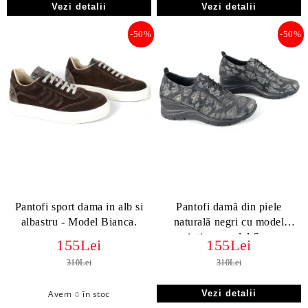
Vezi detalii
Vezi detalii
-50%
-50%
Pantofi sport dama in alb si
Pantofi damă din piele
albastru - Model Bianca.
naturală negri cu model
argintiu – model Serena
155Lei
155Lei
Vesta
310Lei
310Lei
Avem
în stoc
Vezi detalii
0