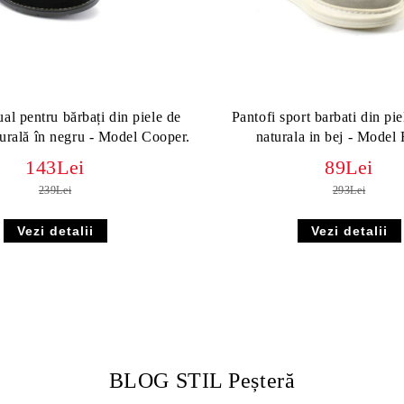
ual pentru bărbați din piele de
Pantofi sport barbati din pie
turală în negru - Model Cooper.
naturala in bej - Model
143Lei
89Lei
239Lei
293Lei
Vezi detalii
Vezi detalii
BLOG STIL Peșteră