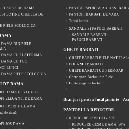
E CLARKS DE DAMA
PANTOFI SPORT & ADIDASI BARB
 SI BOTINE CHELSEA DE
PANTOFI BARBATI DE VARA
Tenisi barbati
E PIELE ECOLOGICA
SANDALE SI PAPUCI BARBATI
SANDALE BARBATI
 DAMA
PAPUCI BARBATI
 DAMA DIN PIELE
ALA
GHETE BARBATI
E DAMA CU PLATFORMA
GHETE BARBATI PIELE NATURAL
 DAMA CU TOC
BOCANCI BARBATI
NCI LUNGI
GHETE BARBATI CU FERMOAR
 DAMA PIELE ECOLOGICA
Ghete sport Barbati din Piele
Ghete elegante bărbați
I DE DAMA
FI DAMA DE ZI CU ZI
FI ELEGANTI DE DAMA
Branțuri pentru încălțăminte - Acc
FI SPORT DE DAMA
PANTOFI LA REDUCERE
și de damă
i
REDUCERE PANTOFI - 50%
FI JOS DAMA
REDUCERE CIZME DAMA -50%