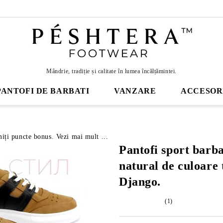
Mândrie, tradiție și calitate în lumea încălțămintei.
PANTOFI DE BARBATI
VANZARE
ACCESOR
miți puncte bonus. Vezi mai mult ...
Pantofi sport barb
natural de culoare
Django.
(1)