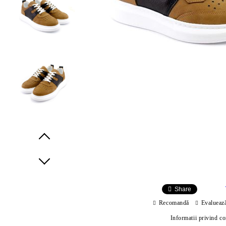
Prev
Next
Share
Recomandă
Evalueaz
Informatii privind c