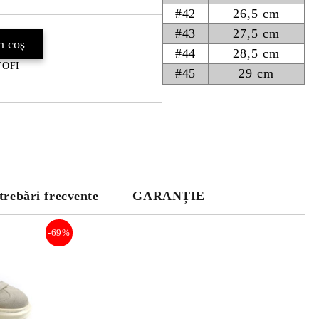
#42
26,5 cm
#43
27,5 cm
#44
28,5 cm
NTOFI
#45
29 cm
trebări frecvente
GARANȚIE
-69%