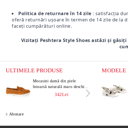
Politica de returnare în 14 zile
: satisfacția du
oferă returnări ușoare în termen de 14 zile de la d
faceți cumpărături online.
Vizitați Peshtera Style Shoes astăzi și găsiți
cum
ULTIMELE PRODUSE
Mocasini damă din piele
Moca
întoarsă naturală maro deschis –
întoa
Vero Lume
Vero
342Lei
Abonare