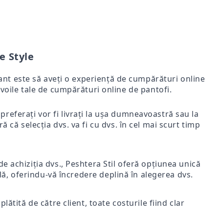
e Style
rtant este să aveți o experiență de cumpărături online
voile tale de cumpărături online de pantofi.
i preferați vor fi livrați la ușa dumneavoastră sau la
ă că selecția dvs. va fi cu dvs. în cel mai scurt timp
e achiziția dvs., Peshtera Stil oferă opțiunea unică
nală, oferindu-vă încredere deplină în alegerea dvs.
lătită de către client, toate costurile fiind clar