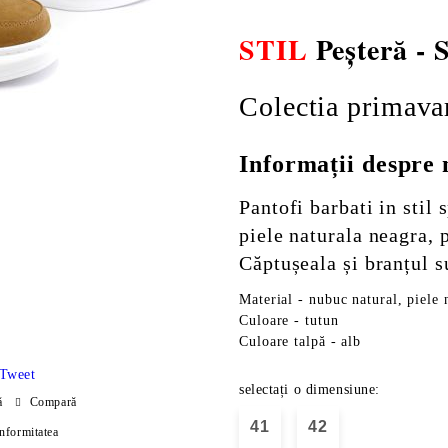
STIL
Peșteră -
Colectia primava
Informații despre
Pantofi barbati in stil
piele naturala neagra, p
Căptușeala și branțul s
Material - nubuc natural, piele 
Culoare - tutun
Culoare talpă - alb
Tweet
selectați o dimensiune:
ă
Compară
41
42
onformitatea