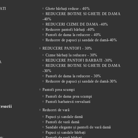
ATI
Ghete bărbați reduse - 40%
REDUCERE BOTINE SI GHETE DE DAMA
-40%
REDUCERI CIZME DE DAMA -40%
Reducere pantofi bărbați -40%
Pantofi de dama la reducere - 40%
Reducere de papuci și sandale de damă-40%
REDUCERE PANTOFI - 30%
Cizme bărbați la reducere - 30%
REDUCERE PANTOFI BARBATI -30%
A
REDUCERE BOTINE SI GHETE DE DAMA
-30%
Pantofi de dama la reducere - 30%
Reducere de papuci și sandale de damă-30%
Pantofi prea scumpi
Pantofi de dama prea scumpi
Pantofi barbatesti reevaluati
esorii
Reduceri de vară
Papuci și sandale damă
Pantofi de vară damă
Sandale elegante și pantofi de vară damă
Papuci și sandale bărbați
Pantofi de vară bărbați