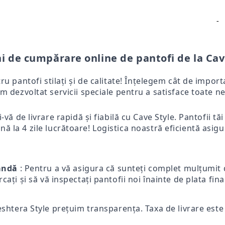
-
i de cumpărare online de pantofi de la Cav
tru pantofi stilați și de calitate! Înțelegem cât de impo
m dezvoltat servicii speciale pentru a satisface toate ne
-vă de livrare rapidă și fiabilă cu Cave Style. Pantofii tă
ă la 4 zile lucrătoare! Logistica noastră eficientă asigur
mandă
: Pentru a vă asigura că sunteți complet mulțumit d
ercați și să vă inspectați pantofii noi înainte de plata fi
eshtera Style prețuim transparența. Taxa de livrare este p