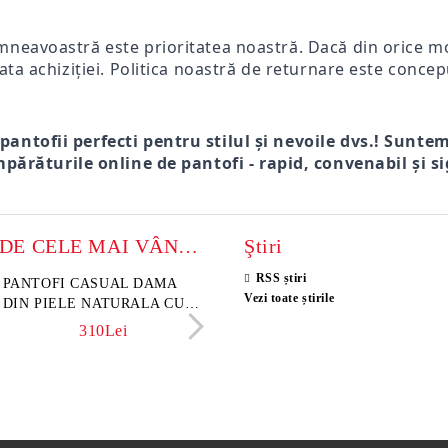
mneavoastră este prioritatea noastră. Dacă din orice mot
ata achiziției. Politica noastră de returnare este concep
 pantofii perfecti pentru stilul și nevoile dvs.! Sunte
părăturile online de pantofi - rapid, convenabil și si
MODELE DE CELE MAI VÂNZATE
Ştiri
RSS știri
sini damă din piele
PANTOFI CASUAL DAMA
Sandale damă din piele velu
ELIA MOVE – PANTO
Vezi toate știrile
rsă naturală maro închis –
DIN PIELE NATURALA CU
naturală culoare maro deschi
VARĂ ALBI DIN PIE
 Lume
IMPRIMEU FLORAL -
NATURALĂ PENTRU
342Lei
310Lei
153Lei
242Lei
MODEL LUNA
305Lei