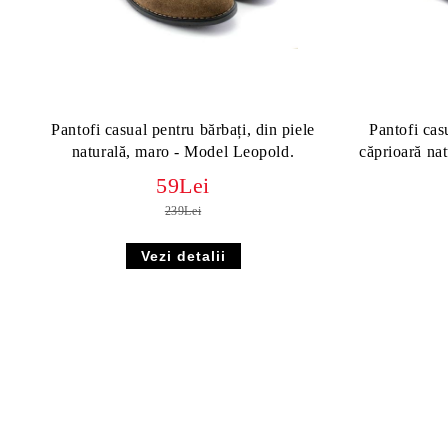
Pantofi casual pentru bărbați, din piele
Pantofi cas
naturală, maro - Model Leopold.
căprioară na
59Lei
239Lei
Vezi detalii