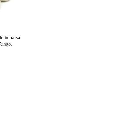
le intoarsa
 Ringo.