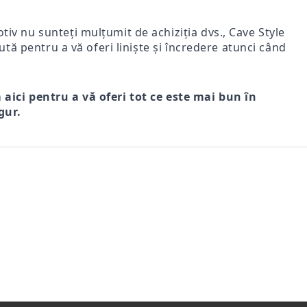
iv nu sunteți mulțumit de achiziția dvs., Cave Style
ută pentru a vă oferi liniște și încredere atunci când
m aici pentru a vă oferi tot ce este mai bun în
gur.
r
FI DE
Comfort Drive – Saboți
VENTO NERO – SANDALE
Mir
s
LE
bărbătești din piele naturală
BĂRBĂTEȘTI DIN PIELE
bărb
 FEMEI
maro
NATURALĂ CU ÎNCHIDERE
vel
221Lei
305Lei
VELCRO