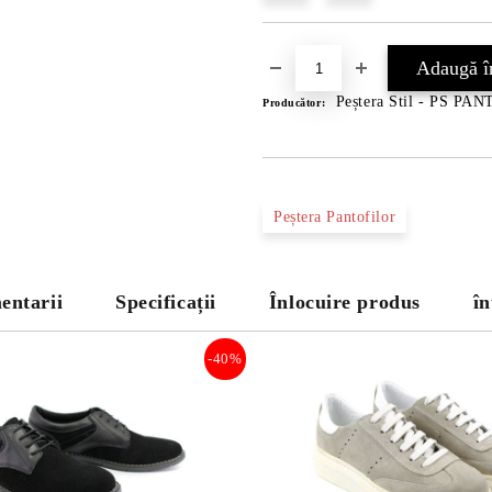
Peștera Stil - PS PA
Producător:
Peștera Pantofilor
entarii
Specificații
Înlocuire produs
în
-40%