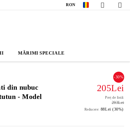
RON
II
MĂRIMI SPECIALE
-30%
205Lei
ati din nubuc
 tutun - Model
Preț de listă:
293Lei
88Lei (30%)
Reducere: