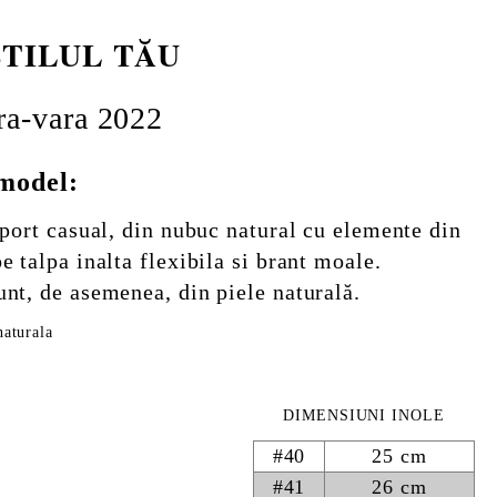
 STILUL TĂU
ra-vara 2022
 model:
 sport casual, din nubuc natural cu elemente din
e talpa inalta flexibila si brant moale.
unt, de asemenea, din piele naturală.
naturala
DIMENSIUNI INOLE
#40
25 cm
#41
26 cm