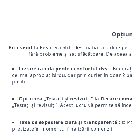
Opțiun
Bun venit
la Peshtera Stil - destinația ta online pen
fără probleme și satisfăcătoare. De aceea a
Livrare rapidă pentru confortul dvs
.: Bucurați
cel mai apropiat birou, dar prin curier în doar 2 pân
posibil.
Opțiunea „Testați și revizuiți” la fiecare co
„Testați și revizuiți”. Acest lucru vă permite să înc
Taxa de expediere clară și transparentă
: la P
precizate în momentul finalizării comenzii.