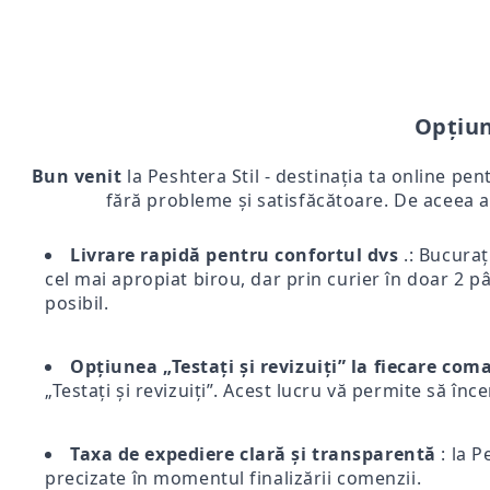
Opțiun
Bun venit
la Peshtera Stil - destinația ta online pen
fără probleme și satisfăcătoare. De aceea a
Livrare rapidă pentru confortul dvs
.: Bucurați
cel mai apropiat birou, dar prin curier în doar 2 pân
posibil.
Opțiunea „Testați și revizuiți” la fiecare co
„Testați și revizuiți”. Acest lucru vă permite să înc
Taxa de expediere clară și transparentă
: la P
precizate în momentul finalizării comenzii.