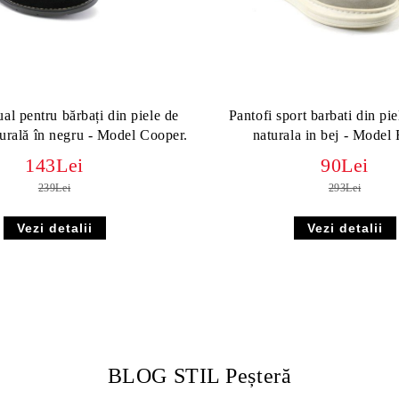
ual pentru bărbați din piele de
Pantofi sport barbati din pie
turală în negru - Model Cooper.
naturala in bej - Model
143Lei
90Lei
239Lei
293Lei
Vezi detalii
Vezi detalii
BLOG STIL Peșteră