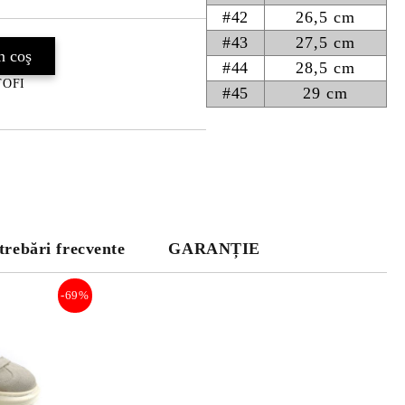
#42
26,5 cm
#43
27,5 cm
#44
28,5 cm
NTOFI
#45
29 cm
trebări frecvente
GARANȚIE
-69%