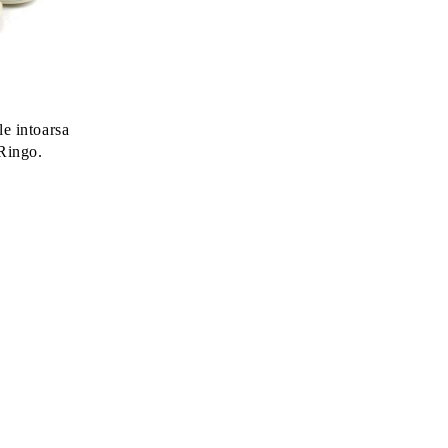
le intoarsa
 Ringo.