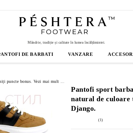
Mândrie, tradiție și calitate în lumea încălțămintei.
PANTOFI DE BARBATI
VANZARE
ACCESOR
miți puncte bonus. Vezi mai mult ...
Pantofi sport barb
natural de culoare
Django.
(1)