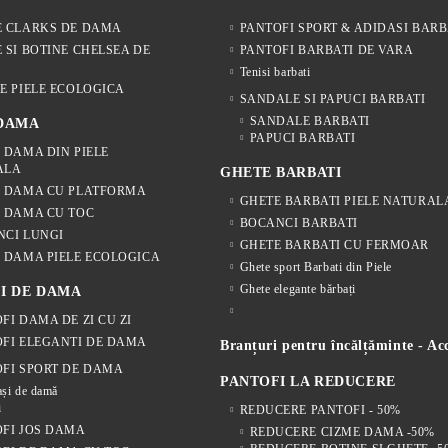
E CLARKS DE DAMA
PANTOFI SPORT & ADIDASI BARB
 SI BOTINE CHELSEA DE
PANTOFI BARBATI DE VARA
Tenisi barbati
E PIELE ECOLOGICA
SANDALE SI PAPUCI BARBATI
SANDALE BARBATI
 DAMA
PAPUCI BARBATI
 DAMA DIN PIELE
ALA
GHETE BARBATI
E DAMA CU PLATFORMA
GHETE BARBATI PIELE NATURAL
 DAMA CU TOC
BOCANCI BARBATI
NCI LUNGI
GHETE BARBATI CU FERMOAR
 DAMA PIELE ECOLOGICA
Ghete sport Barbati din Piele
Ghete elegante bărbați
I DE DAMA
FI DAMA DE ZI CU ZI
FI ELEGANTI DE DAMA
Branțuri pentru încălțăminte - Acc
FI SPORT DE DAMA
PANTOFI LA REDUCERE
și de damă
i
REDUCERE PANTOFI - 50%
FI JOS DAMA
REDUCERE CIZME DAMA -50%