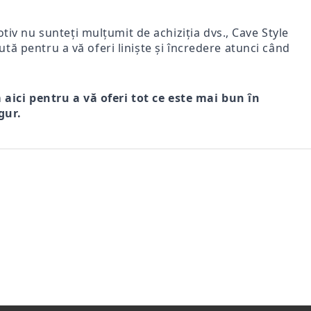
iv nu sunteți mulțumit de achiziția dvs., Cave Style
ută pentru a vă oferi liniște și încredere atunci când
m aici pentru a vă oferi tot ce este mai bun în
gur.
r
FI DE
Comfort Drive – Saboți
VENTO NERO – SANDALE
Mir
s
LE
bărbătești din piele naturală
BĂRBĂTEȘTI DIN PIELE
bărb
 FEMEI
maro
NATURALĂ CU ÎNCHIDERE
vel
221Lei
305Lei
VELCRO