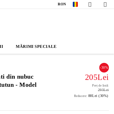
RON
II
MĂRIMI SPECIALE
-30%
205Lei
ati din nubuc
 tutun - Model
Preț de listă:
293Lei
88Lei (30%)
Reducere: