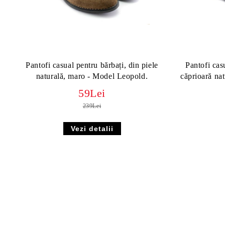
Pantofi casual pentru bărbați, din piele
Pantofi cas
naturală, maro - Model Leopold.
căprioară na
59Lei
239Lei
Vezi detalii