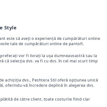
e Style
rtant este să aveți o experiență de cumpărături online
voile tale de cumpărături online de pantofi.
i preferați vor fi livrați la ușa dumneavoastră sau la
ă că selecția dvs. va fi cu dvs. în cel mai scurt timp
e achiziția dvs., Peshtera Stil oferă opțiunea unică
nală, oferindu-vă încredere deplină în alegerea dvs.
lătită de către client, toate costurile fiind clar