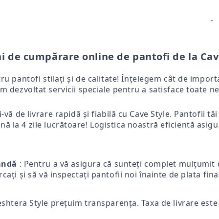
-
i de cumpărare online de pantofi de la Cav
tru pantofi stilați și de calitate! Înțelegem cât de impo
m dezvoltat servicii speciale pentru a satisface toate ne
-vă de livrare rapidă și fiabilă cu Cave Style. Pantofii tă
ă la 4 zile lucrătoare! Logistica noastră eficientă asigur
mandă
: Pentru a vă asigura că sunteți complet mulțumit d
ercați și să vă inspectați pantofii noi înainte de plata fi
eshtera Style prețuim transparența. Taxa de livrare este p