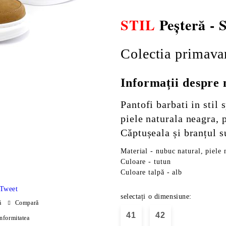
STIL
Peșteră -
Colectia primava
Informații despre
Pantofi barbati in stil
piele naturala neagra, p
Căptușeala și branțul s
Material - nubuc natural, piele 
Culoare - tutun
Culoare talpă - alb
Tweet
selectați o dimensiune:
ă
Compară
41
42
onformitatea