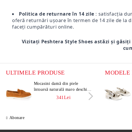
Politica de returnare în 14 zile
: satisfacția du
oferă returnări ușoare în termen de 14 zile de la d
faceți cumpărături online.
Vizitați Peshtera Style Shoes astăzi și găsiți
cum
ULTIMELE PRODUSE
Mocasini damă din piele
Moca
întoarsă naturală maro deschis –
întoa
Vero Lume
Vero
341Lei
Abonare