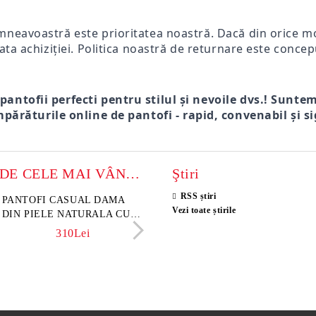
mneavoastră este prioritatea noastră. Dacă din orice mot
ata achiziției. Politica noastră de returnare este concep
 pantofii perfecti pentru stilul și nevoile dvs.! Sunte
părăturile online de pantofi - rapid, convenabil și si
MODELE DE CELE MAI VÂNZATE
Ştiri
RSS știri
sini damă din piele
PANTOFI CASUAL DAMA
Sandale damă din piele velu
ELIA MOVE – PANTO
Vezi toate știrile
rsă naturală maro închis –
DIN PIELE NATURALA CU
naturală culoare maro deschi
VARĂ ALBI DIN PIE
 Lume
IMPRIMEU FLORAL -
NATURALĂ PENTRU
341Lei
310Lei
153Lei
242Lei
MODEL LUNA
305Lei