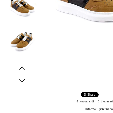
Prev
Next
Share
Recomandă
Evalueaz
Informatii privind c