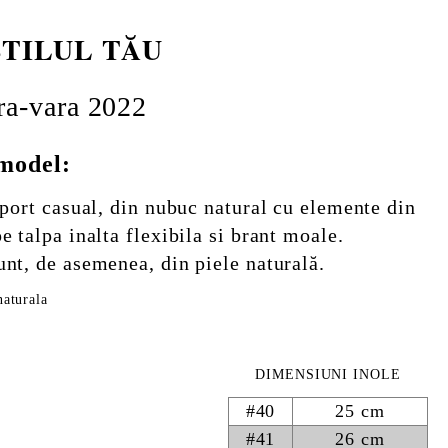
 STILUL TĂU
ra-vara 2022
 model:
 sport casual, din nubuc natural cu elemente din
e talpa inalta flexibila si brant moale.
unt, de asemenea, din piele naturală.
naturala
DIMENSIUNI INOLE
#40
25 cm
#41
26 cm