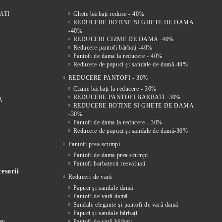
ATI
Ghete bărbați reduse - 40%
REDUCERE BOTINE SI GHETE DE DAMA
-40%
REDUCERI CIZME DE DAMA -40%
Reducere pantofi bărbați -40%
Pantofi de dama la reducere - 40%
Reducere de papuci și sandale de damă-40%
REDUCERE PANTOFI - 30%
Cizme bărbați la reducere - 30%
REDUCERE PANTOFI BARBATI -30%
A
REDUCERE BOTINE SI GHETE DE DAMA
-30%
Pantofi de dama la reducere - 30%
Reducere de papuci și sandale de damă-30%
Pantofi prea scumpi
Pantofi de dama prea scumpi
Pantofi barbatesti reevaluati
esorii
Reduceri de vară
Papuci și sandale damă
Pantofi de vară damă
Sandale elegante și pantofi de vară damă
Papuci și sandale bărbați
Pantofi de vară bărbați