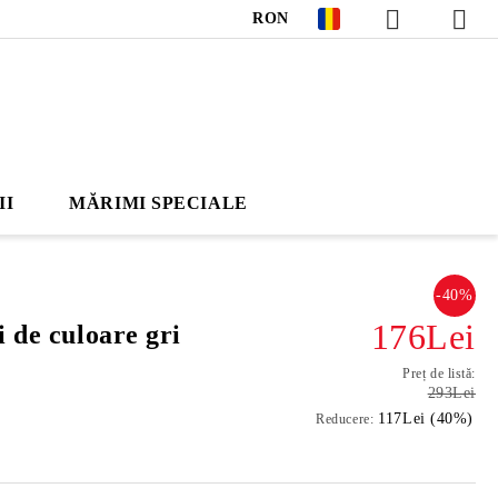
RON
II
MĂRIMI SPECIALE
-40%
176Lei
 de culoare gri
Preț de listă:
293Lei
117Lei (40%)
Reducere: