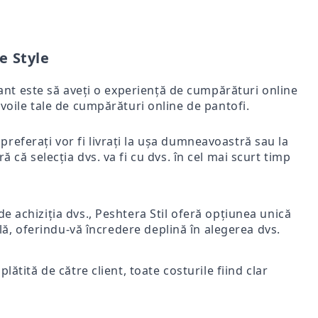
e Style
rtant este să aveți o experiență de cumpărături online
voile tale de cumpărături online de pantofi.
i preferați vor fi livrați la ușa dumneavoastră sau la
ă că selecția dvs. va fi cu dvs. în cel mai scurt timp
e achiziția dvs., Peshtera Stil oferă opțiunea unică
nală, oferindu-vă încredere deplină în alegerea dvs.
lătită de către client, toate costurile fiind clar