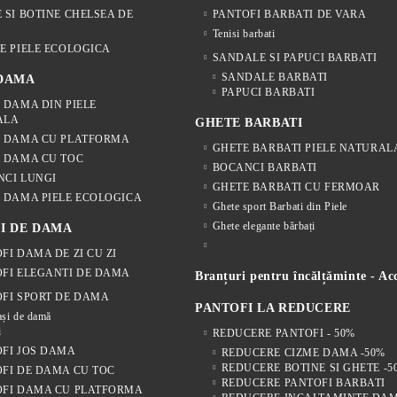
 SI BOTINE CHELSEA DE
PANTOFI BARBATI DE VARA
Tenisi barbati
E PIELE ECOLOGICA
SANDALE SI PAPUCI BARBATI
SANDALE BARBATI
 DAMA
PAPUCI BARBATI
 DAMA DIN PIELE
ALA
GHETE BARBATI
E DAMA CU PLATFORMA
GHETE BARBATI PIELE NATURAL
 DAMA CU TOC
BOCANCI BARBATI
NCI LUNGI
GHETE BARBATI CU FERMOAR
 DAMA PIELE ECOLOGICA
Ghete sport Barbati din Piele
Ghete elegante bărbați
I DE DAMA
FI DAMA DE ZI CU ZI
FI ELEGANTI DE DAMA
Branțuri pentru încălțăminte - Acc
FI SPORT DE DAMA
PANTOFI LA REDUCERE
și de damă
i
REDUCERE PANTOFI - 50%
FI JOS DAMA
REDUCERE CIZME DAMA -50%
REDUCERE BOTINE SI GHETE -5
FI DE DAMA CU TOC
REDUCERE PANTOFI BARBATI
OFI DAMA CU PLATFORMA