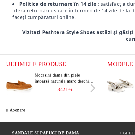
Politica de returnare în 14 zile
: satisfacția du
oferă returnări ușoare în termen de 14 zile de la d
faceți cumpărături online.
Vizitați Peshtera Style Shoes astăzi și găsiți
cum
ULTIMELE PRODUSE
Mocasini damă din piele
Moca
întoarsă naturală maro deschis –
întoa
Vero Lume
Vero
342Lei
Abonare
SANDALE SI PAPUCI DE DAMA
GHET