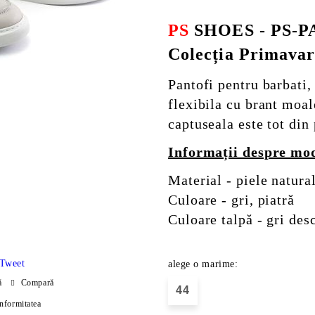
PS
SHOES - PS-
Colecția Primava
Pantofi pentru barbati,
flexibila cu brant moa
captuseala este tot din 
Informații despre mo
Material - piele natura
Culoare - gri, piatră
Culoare talpă - gri des
Tweet
alege o marime:
ă
Compară
44
onformitatea