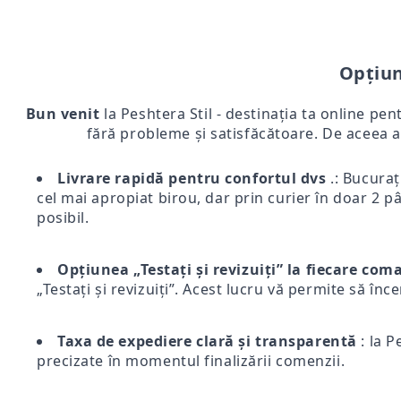
Opțiun
Bun venit
la Peshtera Stil - destinația ta online pen
fără probleme și satisfăcătoare. De aceea a
Livrare rapidă pentru confortul dvs
.: Bucurați
cel mai apropiat birou, dar prin curier în doar 2 pân
posibil.
Opțiunea „Testați și revizuiți” la fiecare co
„Testați și revizuiți”. Acest lucru vă permite să înc
Taxa de expediere clară și transparentă
: la P
precizate în momentul finalizării comenzii.