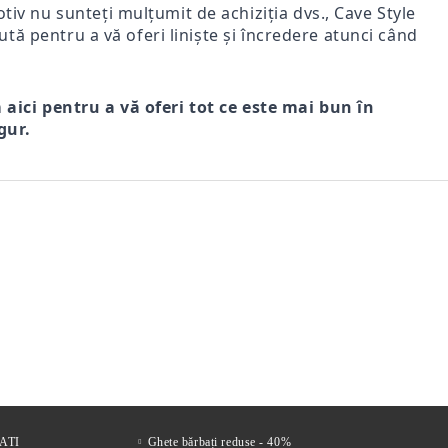
iv nu sunteți mulțumit de achiziția dvs., Cave Style
ută pentru a vă oferi liniște și încredere atunci când
m aici pentru a vă oferi tot ce este mai bun în
gur.
r
FI DE
Comfort Drive – Saboți
VENTO NERO – SANDALE
Mir
s
LE
bărbătești din piele naturală
BĂRBĂTEȘTI DIN PIELE
bărb
 FEMEI
maro
NATURALĂ CU ÎNCHIDERE
vel
221Lei
305Lei
VELCRO
ATI
Ghete bărbați reduse - 40%