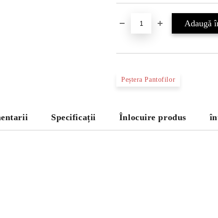
Peștera Pantofilor
entarii
Specificații
Înlocuire produs
în