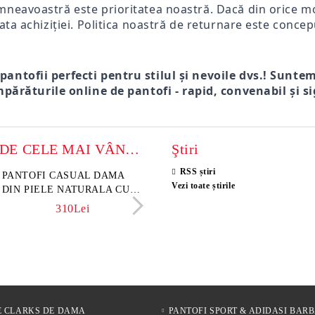
mneavoastră este prioritatea noastră. Dacă din orice mot
ata achiziției. Politica noastră de returnare este concep
 pantofii perfecti pentru stilul și nevoile dvs.! Sunte
părăturile online de pantofi - rapid, convenabil și si
MODELE DE CELE MAI VÂNZATE
Ştiri
RSS știri
sini damă din piele
PANTOFI CASUAL DAMA
Sandale damă din piele velu
ELIA MOVE – PANTO
Vezi toate știrile
rsă naturală maro închis –
DIN PIELE NATURALA CU
naturală culoare maro deschi
VARĂ ALBI DIN PIE
 Lume
IMPRIMEU FLORAL -
NATURALĂ PENTRU
342Lei
310Lei
153Lei
242Lei
MODEL LUNA
305Lei
E CLARKS DE DAMA
PANTOFI SPORT & ADIDASI BARB