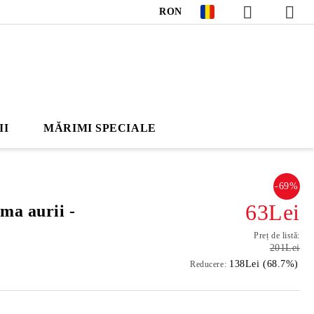
RON
II
MĂRIMI SPECIALE
-69%
63Lei
ma aurii -
Preț de listă:
201Lei
138Lei (68.7%)
Reducere: