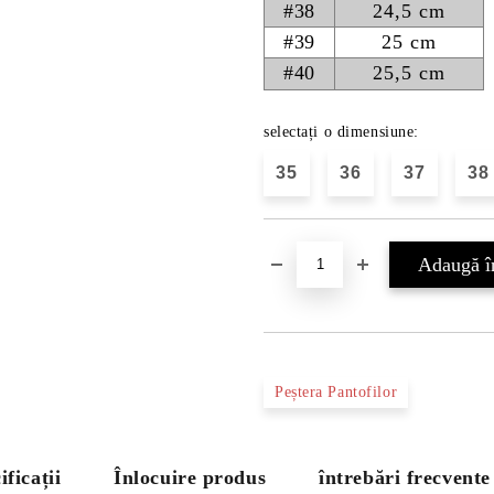
#38
24,5 cm
#39
25 cm
#40
25,5 cm
selectați o dimensiune:
35
36
37
38
Peștera Pantofilor
ificații
Înlocuire produs
întrebări frecvente