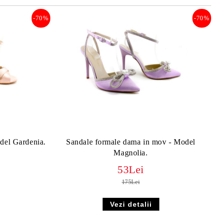
-70%
-70%
del Gardenia.
Sandale formale dama in mov - Model
Magnolia.
53Lei
175Lei
Vezi detalii