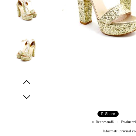
Prev
Next
Share
Recomandă
Evalueaz
Informatii privind c