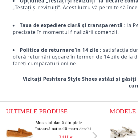
Opțiunea „Testați și revizuiți” la fiecare co
„Testați și revizuiți”. Acest lucru vă permite să înc
Taxa de expediere clară și transparentă
: la P
precizate în momentul finalizării comenzii.
Politica de returnare în 14 zile
: satisfacția du
oferă returnări ușoare în termen de 14 zile de la d
faceți cumpărături online.
Vizitați Peshtera Style Shoes astăzi și găsiți
cum
ULTIMELE PRODUSE
Mocasini damă din piele
Moca
întoarsă naturală maro deschis –
întoa
Vero Lume
Vero
341Lei