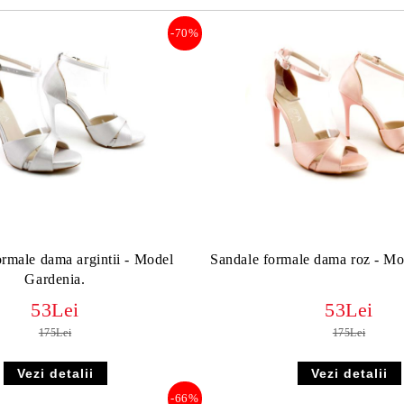
-70%
ormale dama argintii - Model
Sandale formale dama roz - Mo
Gardenia.
53Lei
53Lei
175Lei
175Lei
Vezi detalii
Vezi detalii
-66%