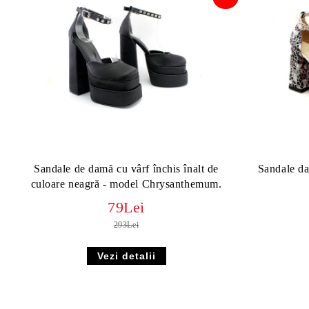
Sandale de damă cu vârf închis înalt de
Sandale da
culoare neagră - model Chrysanthemum.
79Lei
293Lei
Vezi detalii