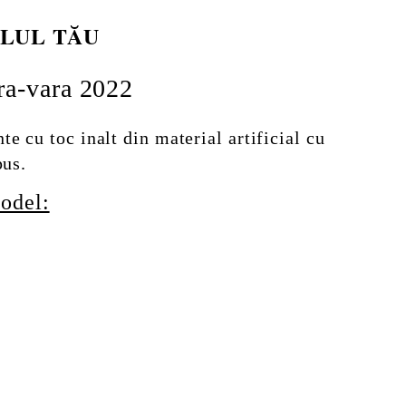
ILUL TĂU
ra-vara 2022
e cu toc inalt din material artificial cu
pus.
odel: