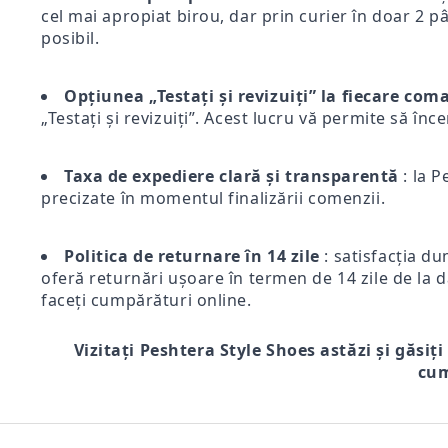
cel mai apropiat birou, dar prin curier în doar 2 pân
posibil.
Opțiunea „Testați și revizuiți” la fiecare co
„Testați și revizuiți”. Acest lucru vă permite să înc
Taxa de expediere clară și transparentă
: la P
precizate în momentul finalizării comenzii.
Politica de returnare în 14 zile
: satisfacția du
oferă returnări ușoare în termen de 14 zile de la d
faceți cumpărături online.
Vizitați Peshtera Style Shoes astăzi și găsiți
cum