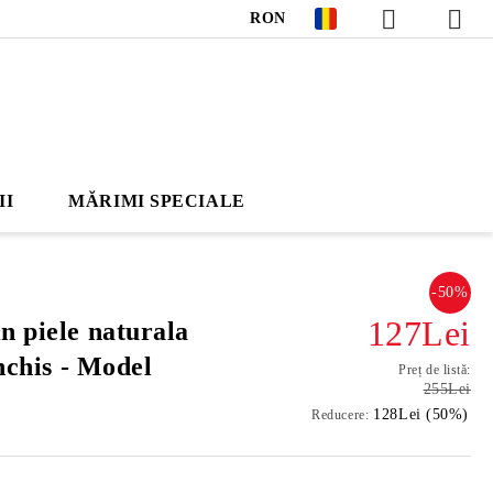
RON
II
MĂRIMI SPECIALE
-50%
127Lei
n piele naturala
inchis - Model
Preț de listă:
255Lei
128Lei (50%)
Reducere: