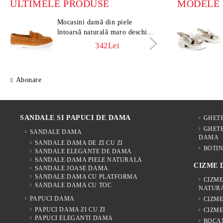
ULTIMELE PRODUSE
Mocasini damă din piele
Moca
întoarsă naturală maro deschis –
întoa
Vero Lume
Vero
342Lei
Abonare
SANDALE SI PAPUCI DE DAMA
GHET
GHETE
SANDALE DAMA
DAMA
SANDALE DAMA DE ZI CU ZI
BOTIN
SANDALE ELEGANTE DE DAMA
SANDALE DAMA PIELE NATURALA
CIZME
SANDALE JOASE DAMA
SANDALE DAMA CU PLATFORMA
CIZME
SANDALE DAMA CU TOC
NATUR
PAPUCI DAMA
CIZM
PAPUCI DAMA ZI CU ZI
CIZME
PAPUCI ELEGANTI DAMA
BOCA