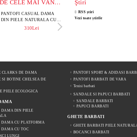
MODELE DE CELE MAI VÂNZATE
Ştiri
RSS știri
sini damă din piele
PANTOFI CASUAL DAMA
Sandale damă din piele velu
ELIA MOVE – PANTO
Vezi toate știrile
rsă naturală maro închis –
DIN PIELE NATURALA CU
naturală culoare maro deschi
VARĂ ALBI DIN PIE
 Lume
IMPRIMEU FLORAL -
NATURALĂ PENTRU
342Lei
310Lei
153Lei
242Lei
MODEL LUNA
305Lei
E CLARKS DE DAMA
PANTOFI SPORT & ADIDASI BARB
 SI BOTINE CHELSEA DE
PANTOFI BARBATI DE VARA
Tenisi barbati
E PIELE ECOLOGICA
SANDALE SI PAPUCI BARBATI
SANDALE BARBATI
 DAMA
PAPUCI BARBATI
 DAMA DIN PIELE
ALA
GHETE BARBATI
E DAMA CU PLATFORMA
GHETE BARBATI PIELE NATURAL
 DAMA CU TOC
BOCANCI BARBATI
NCI LUNGI