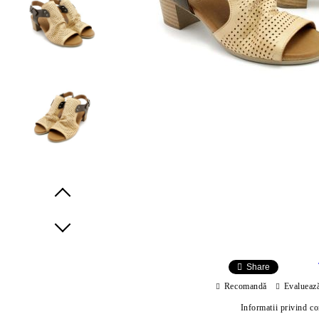
Prev
Next
Share
Recomandă
Evalueaz
Informatii privind c