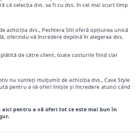
ă că selecția dvs. va fi cu dvs. în cel mai scurt timp
e achiziția dvs., Peshtera Stil oferă opțiunea unică
nală, oferindu-vă încredere deplină în alegerea dvs.
lătită de către client, toate costurile fiind clar
iv nu sunteți mulțumit de achiziția dvs., Cave Style
ută pentru a vă oferi liniște și încredere atunci când
m aici pentru a vă oferi tot ce este mai bun în
gur.