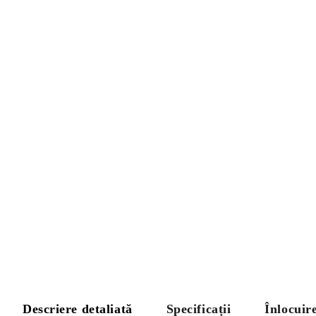
Descriere detaliată
Specificații
Înlocuir