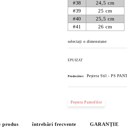
#38
24,5 cm
#39
25 cm
#40
25,5 cm
#41
26 cm
selectați o dimensiune:
EPUIZAT
Peștera Stil - PS PA
Producător:
Peștera Pantofilor
e produs
întrebări frecvente
GARANȚIE