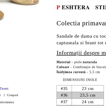
P
ESHTERA
STI
Colectia primava
Sandale de dama cu toc 
captuseala si brant tot 
Informații despre m
Material
-
piele
naturala
Culoare
- Combinație de biscuiț
Înălțimea curentă
- 5,5 cm
DIMENSIUNI INOLE
#35
23 cm
Tweet
#36
23,5 cm
ă
Compară
#37
24 cm
onformitatea