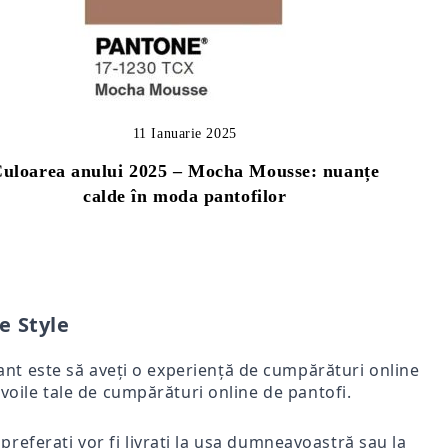
11 Ianuarie 2025
uloarea anului 2025 – Mocha Mousse: nuanțe
calde în moda pantofilor
e Style
rtant este să aveți o experiență de cumpărături online
voile tale de cumpărături online de pantofi.
i preferați vor fi livrați la ușa dumneavoastră sau la