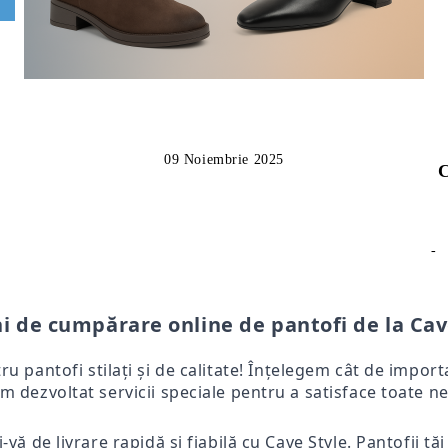
09 Noiembrie 2025
C
-
i de cumpărare online de pantofi de la Cav
tru pantofi stilați și de calitate! Înțelegem cât de impo
m dezvoltat servicii speciale pentru a satisface toate ne
-vă de livrare rapidă și fiabilă cu Cave Style. Pantofii tă