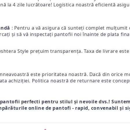
ă la 4 zile lucrătoare! Logistica noastră eficientă asigur
mandă
: Pentru a vă asigura că sunteți complet mulțumit d
ercați și să vă inspectați pantofii noi înainte de plata fi
eshtera Style prețuim transparența. Taxa de livrare este p
mneavoastră este prioritatea noastră. Dacă din orice mot
ata achiziției. Politica noastră de returnare este concep
 pantofii perfecti pentru stilul și nevoile dvs.! Sunte
părăturile online de pantofi - rapid, convenabil și si