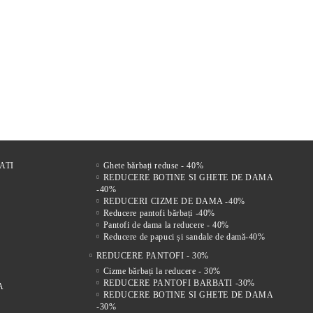
r
FI DE
Comfort Drive – Saboți
VENTO NERO – SANDALE
Mir
s
LE
bărbătești din piele naturală
BĂRBĂTEȘTI DIN PIELE
bărb
 FEMEI
maro
NATURALĂ CU ÎNCHIDERE
vel
221Lei
305Lei
VELCRO
ATI
Ghete bărbați reduse - 40%
REDUCERE BOTINE SI GHETE DE DAMA
-40%
REDUCERI CIZME DE DAMA -40%
Reducere pantofi bărbați -40%
Pantofi de dama la reducere - 40%
Reducere de papuci și sandale de damă-40%
REDUCERE PANTOFI - 30%
Cizme bărbați la reducere - 30%
REDUCERE PANTOFI BARBATI -30%
A
REDUCERE BOTINE SI GHETE DE DAMA
-30%