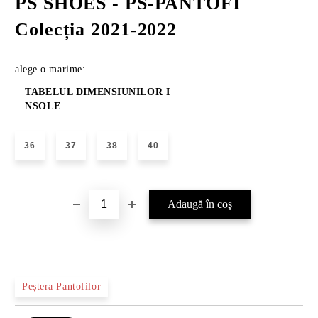
PS SHOES - PS-PANTOFI
Colecția 2021-2022
alege o marime:
TABELUL DIMENSIUNILOR I
NSOLE
36
37
38
40
Peștera Pantofilor