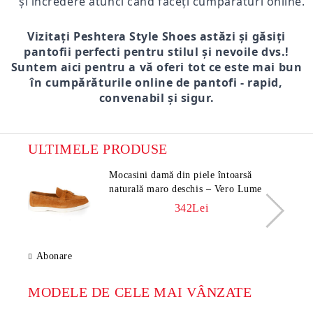
și încredere atunci când faceți cumpărături online.
Vizitați Peshtera Style Shoes astăzi și găsiți
pantofii perfecti pentru stilul și nevoile dvs.!
Suntem aici pentru a vă oferi tot ce este mai bun
în cumpărăturile online de pantofi - rapid,
convenabil și sigur.
ULTIMELE PRODUSE
Mocasini damă din piele întoarsă
naturală maro deschis – Vero Lume
342Lei
Abonare
MODELE DE CELE MAI VÂNZATE