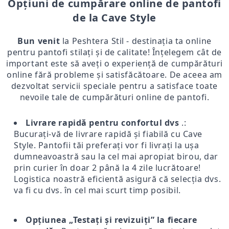
Opțiuni de cumpărare online de pantofi
de la Cave Style
Bun venit
la Peshtera Stil - destinația ta online
pentru pantofi stilați și de calitate! Înțelegem cât de
important este să aveți o experiență de cumpărături
online fără probleme și satisfăcătoare. De aceea am
dezvoltat servicii speciale pentru a satisface toate
nevoile tale de cumpărături online de pantofi.
Livrare rapidă pentru confortul dvs
.:
Bucurați-vă de livrare rapidă și fiabilă cu Cave
Style. Pantofii tăi preferați vor fi livrați la ușa
dumneavoastră sau la cel mai apropiat birou, dar
prin curier în doar 2 până la 4 zile lucrătoare!
Logistica noastră eficientă asigură că selecția dvs.
va fi cu dvs. în cel mai scurt timp posibil.
Opțiunea „Testați și revizuiți” la fiecare