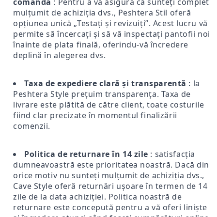
comandă
: Pentru a vă asigura că sunteți complet
mulțumit de achiziția dvs., Peshtera Stil oferă
opțiunea unică „Testați și revizuiți”. Acest lucru vă
permite să încercați și să vă inspectați pantofii noi
înainte de plata finală, oferindu-vă încredere
deplină în alegerea dvs.
Taxa de expediere clară și transparentă
: la
Peshtera Style prețuim transparența. Taxa de
livrare este plătită de către client, toate costurile
fiind clar precizate în momentul finalizării
comenzii.
Politica de returnare în 14 zile
: satisfacția
dumneavoastră este prioritatea noastră. Dacă din
orice motiv nu sunteți mulțumit de achiziția dvs.,
Cave Style oferă returnări ușoare în termen de 14
zile de la data achiziției. Politica noastră de
returnare este concepută pentru a vă oferi liniște