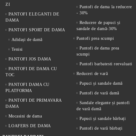
ZI
Pantofi de dama la reducere
- 30%
PANTOFI ELEGANTI DE
DAMA
Reducere de papuci și
sandale de damă-30%
PANTOFI SPORT DE DAMA
Pantofi prea scumpi
Adidași de damă
Pantofi de dama prea
Tenisi
scumpi
PANTOFI JOS DAMA
Pantofi barbatesti reevaluati
PANTOFI DE DAMA CU
Reduceri de vară
TOC
Papuci și sandale damă
PANTOFI DAMA CU
PLATFORMA
Pantofi de vară damă
PANTOFI DE PRIMAVARA
Sandale elegante și pantofi
DAMA
de vară damă
Mocasini de dama
Papuci și sandale bărbați
LOAFERS DE DAMA
Pantofi de vară bărbați