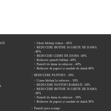
s
LE
bărbătești din piele naturală
BĂRBĂTEȘTI DIN PIELE
bărb
 FEMEI
maro
NATURALĂ CU ÎNCHIDERE
vel
221Lei
305Lei
VELCRO
ATI
Ghete bărbați reduse - 40%
REDUCERE BOTINE SI GHETE DE DAMA
-40%
REDUCERI CIZME DE DAMA -40%
Reducere pantofi bărbați -40%
Pantofi de dama la reducere - 40%
Reducere de papuci și sandale de damă-40%
REDUCERE PANTOFI - 30%
Cizme bărbați la reducere - 30%
REDUCERE PANTOFI BARBATI -30%
A
REDUCERE BOTINE SI GHETE DE DAMA
-30%
Pantofi de dama la reducere - 30%
Reducere de papuci și sandale de damă-30%
Pantofi prea scumpi