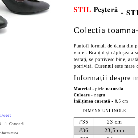
STIL
Peșteră
-
ST
Colectia toamna
Pantofi formali de dama din pi
violet. Branțul și căptușeala s
testați, se potrivesc bine, ara
potrivită. Curentul este mare d
Informații despre 
Material
-
piele
naturala
Culoare
- negru
Înălțimea curentă
- 8,5 cm
DIMENSIUNI INOLE
Tweet
#35
23 cm
ă
Compară
#36
23,5 cm
onformitatea