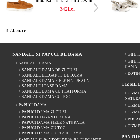
întoarsă naturală maro deschis –
întoa
Vero Lume
Vero
342Lei
Abonare
SANDALE SI PAPUCI DE DAMA
GHET
GHETE
SANDALE DAMA
DAMA
SANDALE DAMA DE ZI CU ZI
BOTIN
SANDALE ELEGANTE DE DAMA
SANDALE DAMA PIELE NATURALA
CIZME
SANDALE JOASE DAMA
SANDALE DAMA CU PLATFORMA
CIZME
SANDALE DAMA CU TOC
NATUR
PAPUCI DAMA
CIZM
PAPUCI DAMA ZI CU ZI
CIZME
PAPUCI ELEGANTI DAMA
BOCA
PAPUCI DAMA PIELE NATURALA
CIZME
PAPUCI DAMA CU TOC
PAPUCI DAMA CU PLATFORMA
PANTOF