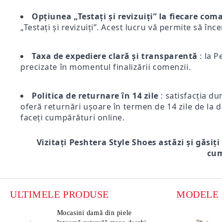
Opțiunea „Testați și revizuiți” la fiecare co
„Testați și revizuiți”. Acest lucru vă permite să înc
Taxa de expediere clară și transparentă
: la P
precizate în momentul finalizării comenzii.
Politica de returnare în 14 zile
: satisfacția du
oferă returnări ușoare în termen de 14 zile de la d
faceți cumpărături online.
Vizitați Peshtera Style Shoes astăzi și găsiți
cum
ULTIMELE PRODUSE
Mocasini damă din piele
Moca