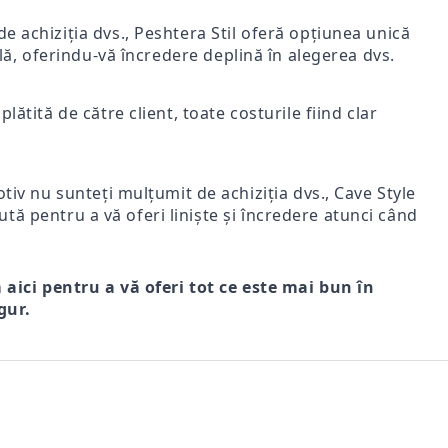
e achiziția dvs., Peshtera Stil oferă opțiunea unică
nală, oferindu-vă încredere deplină în alegerea dvs.
lătită de către client, toate costurile fiind clar
iv nu sunteți mulțumit de achiziția dvs., Cave Style
ută pentru a vă oferi liniște și încredere atunci când
m aici pentru a vă oferi tot ce este mai bun în
gur.
r
FI DE
Comfort Drive – Saboți
VENTO NERO – SANDALE
Mir