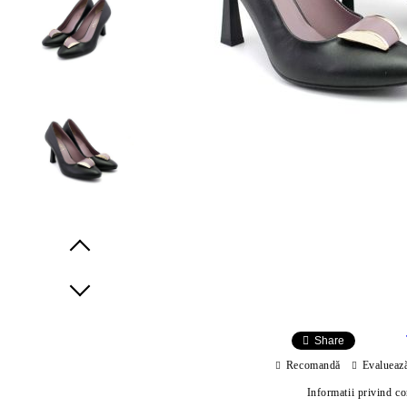
Prev
Next
Share
Recomandă
Evalueaz
Informatii privind c