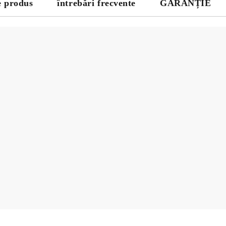
e produs
întrebări frecvente
GARANȚIE