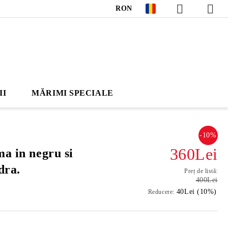
RON
II
MĂRIMI SPECIALE
-10%
360Lei
ma in negru si
dra.
Preț de listă:
400Lei
40Lei (10%)
Reducere: