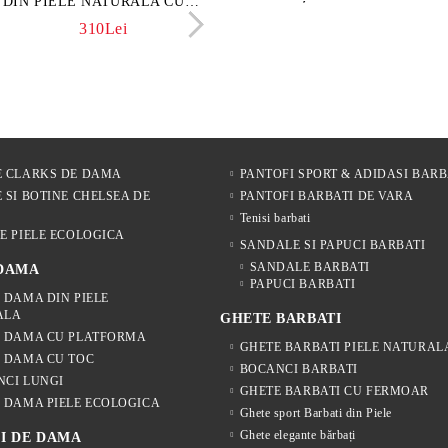
rsă naturală maro închis –
DIN PIELE NATURALA CU
naturală culoare maro deschi
VARĂ ALBI DIN PIE
 Lume
IMPRIMEU FLORAL -
NATURALĂ PENTRU
342Lei
310Lei
153Lei
242Lei
MODEL LUNA
305Lei
E CLARKS DE DAMA
PANTOFI SPORT & ADIDASI BARB
 SI BOTINE CHELSEA DE
PANTOFI BARBATI DE VARA
Tenisi barbati
E PIELE ECOLOGICA
SANDALE SI PAPUCI BARBATI
SANDALE BARBATI
 DAMA
PAPUCI BARBATI
 DAMA DIN PIELE
ALA
GHETE BARBATI
E DAMA CU PLATFORMA
GHETE BARBATI PIELE NATURAL
 DAMA CU TOC
BOCANCI BARBATI
NCI LUNGI
GHETE BARBATI CU FERMOAR
 DAMA PIELE ECOLOGICA
Ghete sport Barbati din Piele
Ghete elegante bărbați
I DE DAMA