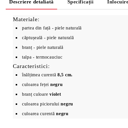
Descriere detaliată
Specificații
Înlocuir
Materiale:
partea din față - piele naturală
căptușeală - piele naturală
branț - piele naturală
talpa - termocauciuc
Caracteristici:
înălțimea curentă
8,5 cm.
culoarea feței
negru
branț culoare
violet
culoarea piciorului
negru
culoarea curentă
negru