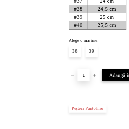
#37
24 cm
#38
24,5 cm
#39
25 cm
#40
25,5 cm
Alege o marime:
38
39
Peștera Pantofilor