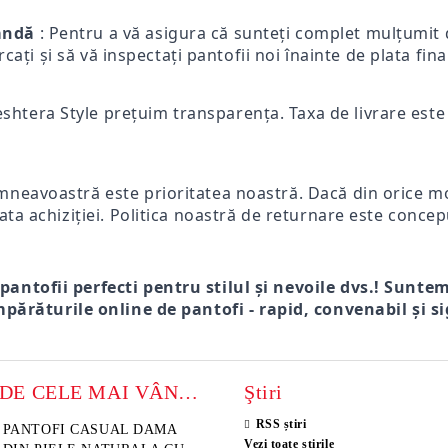
mandă
: Pentru a vă asigura că sunteți complet mulțumit d
ercați și să vă inspectați pantofii noi înainte de plata fi
eshtera Style prețuim transparența. Taxa de livrare este p
mneavoastră este prioritatea noastră. Dacă din orice mot
ata achiziției. Politica noastră de returnare este concep
 pantofii perfecti pentru stilul și nevoile dvs.! Sunte
părăturile online de pantofi - rapid, convenabil și si
MODELE DE CELE MAI VÂNZATE
Ştiri
RSS știri
sini damă din piele
PANTOFI CASUAL DAMA
Sandale damă din piele velu
ELIA MOVE – PANTO
Vezi toate știrile