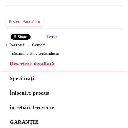
Peștera Pantofilor
Tweet
Share
Evaluează
Compară
Informatii privind conformitatea
Descriere detaliată
Specificații
Înlocuire produs
întrebări frecvente
GARANȚIE