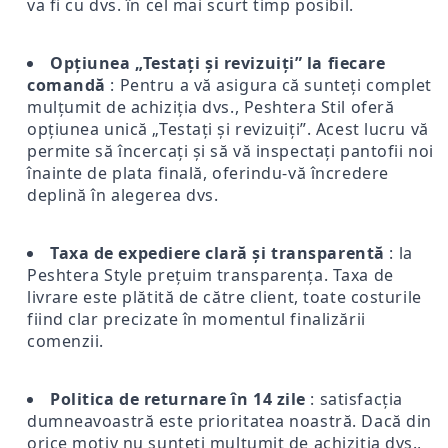
va fi cu dvs. în cel mai scurt timp posibil.
Opțiunea „Testați și revizuiți” la fiecare
comandă
: Pentru a vă asigura că sunteți complet
mulțumit de achiziția dvs., Peshtera Stil oferă
opțiunea unică „Testați și revizuiți”. Acest lucru vă
permite să încercați și să vă inspectați pantofii noi
înainte de plata finală, oferindu-vă încredere
deplină în alegerea dvs.
Taxa de expediere clară și transparentă
: la
Peshtera Style prețuim transparența. Taxa de
livrare este plătită de către client, toate costurile
fiind clar precizate în momentul finalizării
comenzii.
Politica de returnare în 14 zile
: satisfacția
dumneavoastră este prioritatea noastră. Dacă din
orice motiv nu sunteți mulțumit de achiziția dvs.,