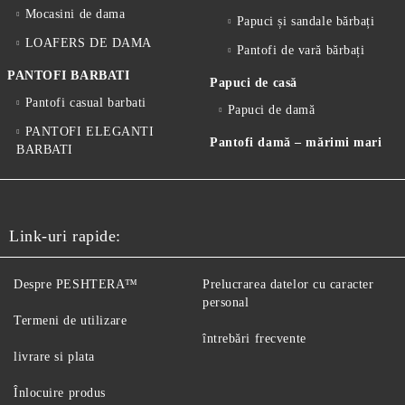
Mocasini de dama
Papuci și sandale bărbați
LOAFERS DE DAMA
Pantofi de vară bărbați
PANTOFI BARBATI
Papuci de casă
Pantofi casual barbati
Papuci de damă
PANTOFI ELEGANTI
Pantofi damă – mărimi mari
BARBATI
Link-uri rapide:
Despre PESHTERA™
Prelucrarea datelor cu caracter
personal
Termeni de utilizare
întrebări frecvente
livrare si plata
Înlocuire produs