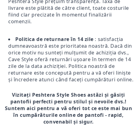
Peshtera Style prețuim transparența. Taxa de
livrare este plătită de către client, toate costurile
fiind clar precizate în momentul finalizării
comenzii.
Politica de returnare în 14 zile
: satisfacția
dumneavoastră este prioritatea noastră. Dacă din
orice motiv nu sunteți mulțumit de achiziția dvs.,
Cave Style oferă returnări ușoare în termen de 14
zile de la data achiziției. Politica noastră de
returnare este concepută pentru a vă oferi liniște
și încredere atunci când faceți cumpărături online.
Vizitați Peshtera Style Shoes astăzi și găsiți
pantofii perfecti pentru stilul și nevoile dvs.!
Suntem aici pentru a vă oferi tot ce este mai bun
în cumpărăturile online de pantofi - rapid,
convenabil și sigur.