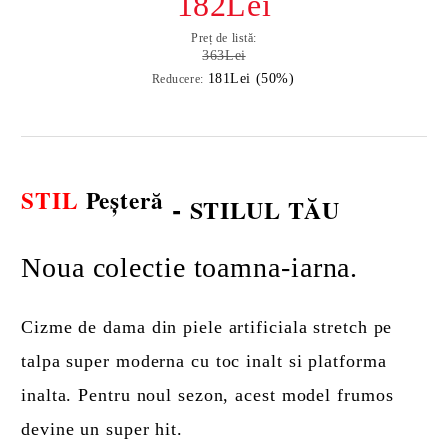
182Lei
Preț de listă:
363Lei
181Lei (50%)
Reducere:
STIL
Peșteră
-
STILUL TĂU
Noua colectie toamna-iarna.
Cizme de dama din piele artificiala stretch pe
talpa super moderna cu toc inalt si platforma
inalta. Pentru noul sezon, acest model frumos
devine un super hit.