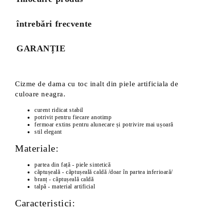
întrebări frecvente
GARANȚIE
Cizme de dama cu toc inalt din piele artificiala de
culoare neagra.
curent ridicat stabil
potrivit pentru fiecare anotimp
fermoar extins pentru alunecare și potrivire mai ușoară
stil elegant
Materiale:
partea din față - piele sintetică
căptușeală - căptușeală caldă /doar în partea inferioară/
branț - căptușeală caldă
talpă - material artificial
Caracteristici: