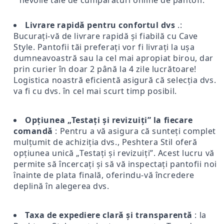
Livrare rapidă pentru confortul dvs
.:
Bucurați-vă de livrare rapidă și fiabilă cu Cave
Style. Pantofii tăi preferați vor fi livrați la ușa
dumneavoastră sau la cel mai apropiat birou, dar
prin curier în doar 2 până la 4 zile lucrătoare!
Logistica noastră eficientă asigură că selecția dvs.
va fi cu dvs. în cel mai scurt timp posibil.
Opțiunea „Testați și revizuiți” la fiecare
comandă
: Pentru a vă asigura că sunteți complet
mulțumit de achiziția dvs., Peshtera Stil oferă
opțiunea unică „Testați și revizuiți”. Acest lucru vă
permite să încercați și să vă inspectați pantofii noi
înainte de plata finală, oferindu-vă încredere
deplină în alegerea dvs.
Taxa de expediere clară și transparentă
: la