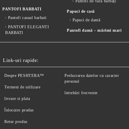
Pantofi de vară bărbați
PANTOFI BARBATI
Papuci de casă
Pantofi casual barbati
Papuci de damă
PANTOFI ELEGANTI
Pantofi damă – mărimi mari
BARBATI
Link-uri rapide:
Despre PESHTERA™
Prelucrarea datelor cu caracter
personal
Termeni de utilizare
întrebări frecvente
livrare si plata
Înlocuire produs
Retur produs