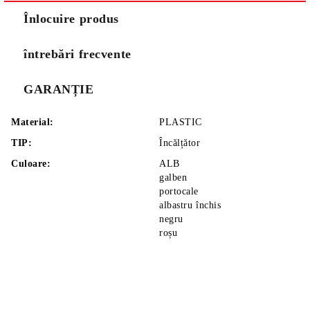
Înlocuire produs
întrebări frecvente
GARANȚIE
Material:
PLASTIC
TIP:
Încălțător
Culoare:
ALB
galben
portocale
albastru închis
negru
roșu