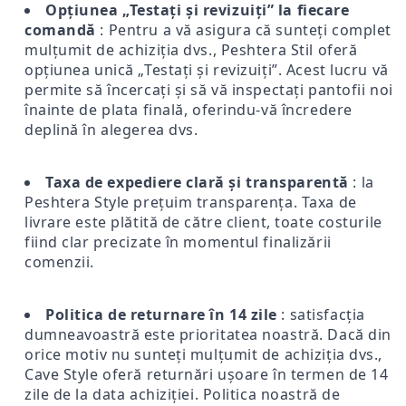
Opțiunea „Testați și revizuiți” la fiecare
comandă
: Pentru a vă asigura că sunteți complet
mulțumit de achiziția dvs., Peshtera Stil oferă
opțiunea unică „Testați și revizuiți”. Acest lucru vă
permite să încercați și să vă inspectați pantofii noi
înainte de plata finală, oferindu-vă încredere
deplină în alegerea dvs.
Taxa de expediere clară și transparentă
: la
Peshtera Style prețuim transparența. Taxa de
livrare este plătită de către client, toate costurile
fiind clar precizate în momentul finalizării
comenzii.
Politica de returnare în 14 zile
: satisfacția
dumneavoastră este prioritatea noastră. Dacă din
orice motiv nu sunteți mulțumit de achiziția dvs.,
Cave Style oferă returnări ușoare în termen de 14
zile de la data achiziției. Politica noastră de