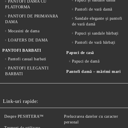
Papuci și sandale damă
PANTOFI DAMA CU
PLATFORMA
Pantofi de vară damă
PANTOFI DE PRIMAVARA
Sandale elegante și pantofi
DAMA
de vară damă
Mocasini de dama
Papuci și sandale bărbați
LOAFERS DE DAMA
Pantofi de vară bărbați
PANTOFI BARBATI
Papuci de casă
Pantofi casual barbati
Papuci de damă
PANTOFI ELEGANTI
Pantofi damă – mărimi mari
BARBATI
Link-uri rapide:
Despre PESHTERA™
Prelucrarea datelor cu caracter
personal
Termeni de utilizare