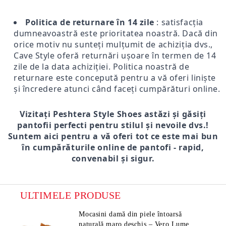
Politica de returnare în 14 zile
: satisfacția
dumneavoastră este prioritatea noastră. Dacă din
orice motiv nu sunteți mulțumit de achiziția dvs.,
Cave Style oferă returnări ușoare în termen de 14
zile de la data achiziției. Politica noastră de
returnare este concepută pentru a vă oferi liniște
și încredere atunci când faceți cumpărături online.
Vizitați Peshtera Style Shoes astăzi și găsiți
pantofii perfecti pentru stilul și nevoile dvs.!
Suntem aici pentru a vă oferi tot ce este mai bun
în cumpărăturile online de pantofi - rapid,
convenabil și sigur.
ULTIMELE PRODUSE
Mocasini damă din piele întoarsă
naturală maro deschis – Vero Lume