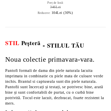
Preț de listă:
346Lei
104Lei (30%)
Reducere:
STIL
Peșteră
-
STILUL TĂU
Noua colectie primavara-vara.
Pantofi formali de dama din piele naturala lacuita
imprimata in combinatie cu piele mata de culoare verde
inchis. Brantul si captuseala sunt din piele naturala.
Pantofii sunt încercați și testați, se potrivesc bine, arată
bine și sunt confortabili de purtat, cu o curbă bine
potrivită. Tocul este lacuit, dezbracat, foarte rezistent la
mers.