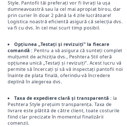
Style. Pantofii tăi preferați vor fi livrați la ușa
dumneavoastră sau la cel mai apropiat birou, dar
prin curier în doar 2 până la 4 zile lucrătoare!
Logistica noastră eficientă asigură că selecția dvs.
va fi cu dvs. în cel mai scurt timp posibil.
Opțiunea „Testați și revizuiți” la fiecare
comandă
: Pentru a vă asigura că sunteți complet
mulțumit de achiziția dvs., Peshtera Stil oferă
opțiunea unică „Testați și revizuiți”. Acest lucru vă
permite să încercați și să vă inspectați pantofii noi
înainte de plata finală, oferindu-vă încredere
deplină în alegerea dvs.
Taxa de expediere clară și transparentă
: la
Peshtera Style prețuim transparența. Taxa de
livrare este plătită de către client, toate costurile
fiind clar precizate în momentul finalizării
comenzii.