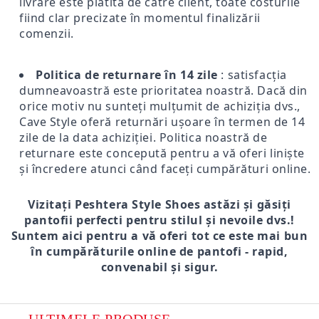
livrare este plătită de către client, toate costurile
fiind clar precizate în momentul finalizării
comenzii.
Politica de returnare în 14 zile
: satisfacția
dumneavoastră este prioritatea noastră. Dacă din
orice motiv nu sunteți mulțumit de achiziția dvs.,
Cave Style oferă returnări ușoare în termen de 14
zile de la data achiziției. Politica noastră de
returnare este concepută pentru a vă oferi liniște
și încredere atunci când faceți cumpărături online.
Vizitați Peshtera Style Shoes astăzi și găsiți
pantofii perfecti pentru stilul și nevoile dvs.!
Suntem aici pentru a vă oferi tot ce este mai bun
în cumpărăturile online de pantofi - rapid,
convenabil și sigur.