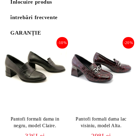
Înlocuire produs
întrebări frecvente
GARANȚIE
-10%
-20%
Pantofi formali dama in
Pantofi formali dama lac
negru, model Claire.
visiniu, model Alta.
336Lei
298Lei