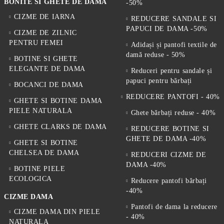
BONITE SI GHETE DE DAMA
-50%
CIZME DE IARNA
REDUCERE SANDALE SI
PAPUCI DE DAMA -50%
CIZME DE ZILNIC
PENTRU FEMEI
Adidași și pantofi textile de
damă reduse - 50%
BOTINE SI GHETE
ELEGANTE DE DAMA
Reduceri pentru sandale și
papuci pentru bărbați
BOCANCI DE DAMA
REDUCERE PANTOFI - 40%
GHETE SI BOTINE DAMA
PIELE NATURALA
Ghete bărbați reduse - 40%
GHETE CLARKS DE DAMA
REDUCERE BOTINE SI
GHETE DE DAMA -40%
GHETE SI BOTINE
CHELSEA DE DAMA
REDUCERI CIZME DE
DAMA -40%
BOTINE PIELE
ECOLOGICA
Reducere pantofi bărbați
-40%
CIZME DAMA
Pantofi de dama la reducere
CIZME DAMA DIN PIELE
- 40%
NATURALA