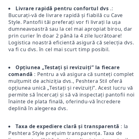
Livrare rapidă pentru confortul dvs
.:
Bucurați-vă de livrare rapidă și fiabilă cu Cave
Style. Pantofii tăi preferați vor fi livrați la ușa
dumneavoastră sau la cel mai apropiat birou, dar
prin curier în doar 2 până la 4 zile lucrătoare!
Logistica noastră eficientă asigură că selecția dvs.
va fi cu dvs. în cel mai scurt timp posibil.
Opțiunea „Testați și revizuiți” la fiecare
comandă
: Pentru a vă asigura că sunteți complet
mulțumit de achiziția dvs., Peshtera Stil oferă
opțiunea unică „Testați și revizuiți”. Acest lucru vă
permite să încercați și să vă inspectați pantofii noi
înainte de plata finală, oferindu-vă încredere
deplină în alegerea dvs.
Taxa de expediere clară și transparentă
: la
Peshtera Style prețuim transparența. Taxa de