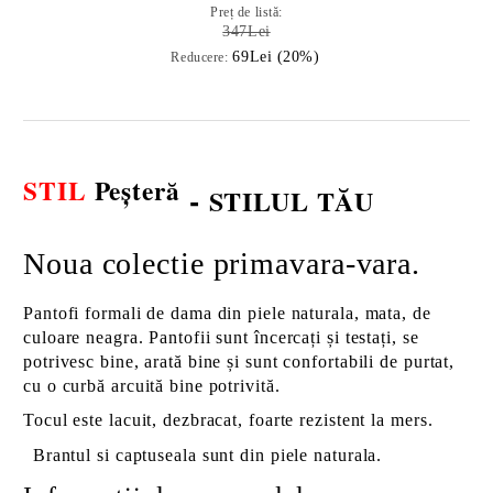
Preț de listă:
347Lei
69Lei (20%)
Reducere:
STIL
Peșteră
-
STILUL TĂU
Noua colectie primavara-vara.
Pantofi formali de dama din piele naturala, mata, de
culoare neagra. Pantofii sunt încercați și testați, se
potrivesc bine, arată bine și sunt confortabili de purtat,
cu o curbă arcuită bine potrivită.
Tocul este lacuit, dezbracat, foarte rezistent la mers.
Brantul si captuseala sunt din piele naturala.