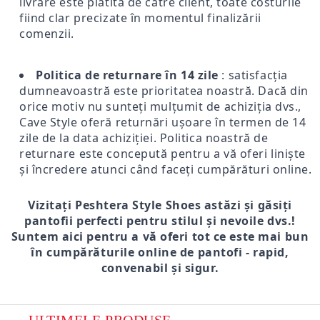
livrare este plătită de către client, toate costurile
fiind clar precizate în momentul finalizării
comenzii.
Politica de returnare în 14 zile
: satisfacția
dumneavoastră este prioritatea noastră. Dacă din
orice motiv nu sunteți mulțumit de achiziția dvs.,
Cave Style oferă returnări ușoare în termen de 14
zile de la data achiziției. Politica noastră de
returnare este concepută pentru a vă oferi liniște
și încredere atunci când faceți cumpărături online.
Vizitați Peshtera Style Shoes astăzi și găsiți
pantofii perfecti pentru stilul și nevoile dvs.!
Suntem aici pentru a vă oferi tot ce este mai bun
în cumpărăturile online de pantofi - rapid,
convenabil și sigur.