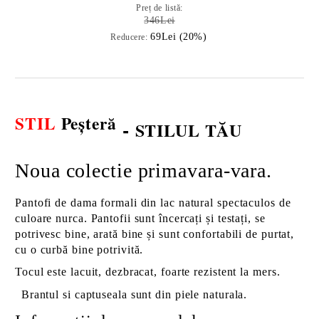
Preț de listă:
346Lei
69Lei (20%)
Reducere:
STIL
Peșteră
-
STILUL TĂU
Noua colectie primavara-vara.
Pantofi de dama formali din lac natural spectaculos de
culoare nurca. Pantofii sunt încercați și testați, se
potrivesc bine, arată bine și sunt confortabili de purtat,
cu o curbă bine potrivită.
Tocul este lacuit, dezbracat, foarte rezistent la mers.
Brantul si captuseala sunt din piele naturala.