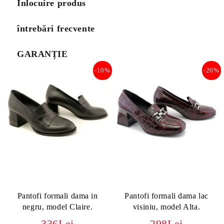
Înlocuire produs
întrebări frecvente
GARANȚIE
-10%
-20%
Pantofi formali dama in
Pantofi formali dama lac
negru, model Claire.
visiniu, model Alta.
336Lei
298Lei