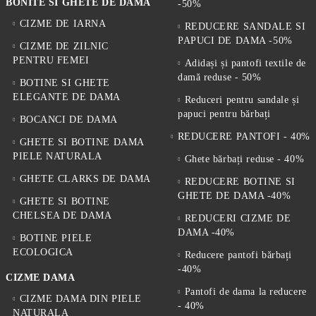
BONITE SI GHETE DE DAMA
-50%
CIZME DE IARNA
REDUCERE SANDALE SI
PAPUCI DE DAMA -50%
CIZME DE ZILNIC
PENTRU FEMEI
Adidași și pantofi textile de
damă reduse - 50%
BOTINE SI GHETE
ELEGANTE DE DAMA
Reduceri pentru sandale și
papuci pentru bărbați
BOCANCI DE DAMA
REDUCERE PANTOFI - 40%
GHETE SI BOTINE DAMA
PIELE NATURALA
Ghete bărbați reduse - 40%
GHETE CLARKS DE DAMA
REDUCERE BOTINE SI
GHETE DE DAMA -40%
GHETE SI BOTINE
CHELSEA DE DAMA
REDUCERI CIZME DE
DAMA -40%
BOTINE PIELE
ECOLOGICA
Reducere pantofi bărbați
-40%
CIZME DAMA
Pantofi de dama la reducere
CIZME DAMA DIN PIELE
- 40%
NATURALA