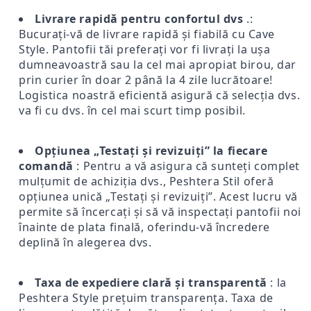
Livrare rapidă pentru confortul dvs
.:
Bucurați-vă de livrare rapidă și fiabilă cu Cave
Style. Pantofii tăi preferați vor fi livrați la ușa
dumneavoastră sau la cel mai apropiat birou, dar
prin curier în doar 2 până la 4 zile lucrătoare!
Logistica noastră eficientă asigură că selecția dvs.
va fi cu dvs. în cel mai scurt timp posibil.
Opțiunea „Testați și revizuiți” la fiecare
comandă
: Pentru a vă asigura că sunteți complet
mulțumit de achiziția dvs., Peshtera Stil oferă
opțiunea unică „Testați și revizuiți”. Acest lucru vă
permite să încercați și să vă inspectați pantofii noi
înainte de plata finală, oferindu-vă încredere
deplină în alegerea dvs.
Taxa de expediere clară și transparentă
: la
Peshtera Style prețuim transparența. Taxa de