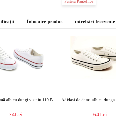
Peștera Pantofilor
ificații
Înlocuire produs
întrebări frecvente
amă alb cu dungi visiniu 119 B
Adidasi de dama alb cu dunga
74Lei
64Lei