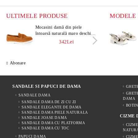
ULTIMELE PRODUSE
Mocasini damă din piele
Moca
întoarsă naturală maro deschis –
întoa
Vero Lume
Vero
342Lei
Abonare
SANDALE SI PAPUCI DE DAMA
GHET
GHETE
SANDALE DAMA
DAMA
SANDALE DAMA DE ZI CU ZI
BOTIN
SANDALE ELEGANTE DE DAMA
SANDALE DAMA PIELE NATURALA
CIZME
SANDALE JOASE DAMA
SANDALE DAMA CU PLATFORMA
CIZME
SANDALE DAMA CU TOC
NATUR
PAPUCI DAMA
CIZM