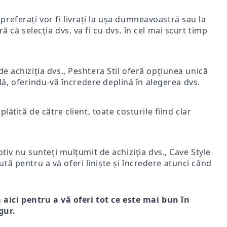
i preferați vor fi livrați la ușa dumneavoastră sau la
ă că selecția dvs. va fi cu dvs. în cel mai scurt timp
e achiziția dvs., Peshtera Stil oferă opțiunea unică
nală, oferindu-vă încredere deplină în alegerea dvs.
lătită de către client, toate costurile fiind clar
iv nu sunteți mulțumit de achiziția dvs., Cave Style
ută pentru a vă oferi liniște și încredere atunci când
m aici pentru a vă oferi tot ce este mai bun în
gur.