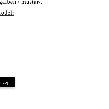
galben / mustar/.
model: