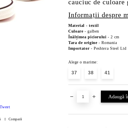
cauciuc de culoare 
Informații despre 
Material
-
textil
Culoare
- galben
Înălțimea piciorului
- 2 cm
Tara de origine
- Romania
Importator
- Peshtera Steel Ltd
Alege o marime:
37
38
41
Tweet
ă
Compară