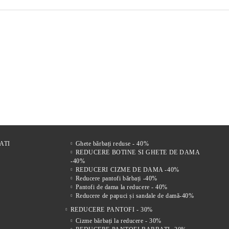
r
FI DE
Comfort Drive – Saboți
VENTO NERO – SANDALE
Mir
s
LE
bărbătești din piele naturală
BĂRBĂTEȘTI DIN PIELE
bărb
 FEMEI
maro
NATURALĂ CU ÎNCHIDERE
vel
221Lei
305Lei
VELCRO
ATI
Ghete bărbați reduse - 40%
REDUCERE BOTINE SI GHETE DE DAMA
-40%
REDUCERI CIZME DE DAMA -40%
Reducere pantofi bărbați -40%
Pantofi de dama la reducere - 40%
Reducere de papuci și sandale de damă-40%
REDUCERE PANTOFI - 30%
Cizme bărbați la reducere - 30%