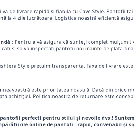
-vă de livrare rapidă și fiabilă cu Cave Style. Pantofii tă
ă la 4 zile lucrătoare! Logistica noastră eficientă asigur
mandă
: Pentru a vă asigura că sunteți complet mulțumit d
ercați și să vă inspectați pantofii noi înainte de plata fi
eshtera Style prețuim transparența. Taxa de livrare este p
mneavoastră este prioritatea noastră. Dacă din orice mot
ata achiziției. Politica noastră de returnare este concep
 pantofii perfecti pentru stilul și nevoile dvs.! Sunte
părăturile online de pantofi - rapid, convenabil și si