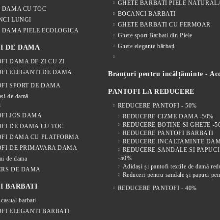
GHETE BARBATI PIELE NATURAL
 DAMA CU TOC
BOCANCI BARBATI
NCI LUNGI
GHETE BARBATI CU FERMOAR
 DAMA PIELE ECOLOGICA
Ghete sport Barbati din Piele
Ghete elegante bărbați
I DE DAMA
FI DAMA DE ZI CU ZI
FI ELEGANTI DE DAMA
Branțuri pentru încălțăminte - Acc
FI SPORT DE DAMA
PANTOFI LA REDUCERE
și de damă
i
REDUCERE PANTOFI - 50%
FI JOS DAMA
REDUCERE CIZME DAMA -50%
REDUCERE BOTINE SI GHETE -5
FI DE DAMA CU TOC
REDUCERE PANTOFI BARBATI
OFI DAMA CU PLATFORMA
REDUCERE INCALTAMINTE DAM
FI DE PRIMAVARA DAMA
REDUCERE SANDALE SI PAPUC
-50%
ni de dama
Adidași și pantofi textile de damă re
ERS DE DAMA
Reduceri pentru sandale și papuci pen
I BARBATI
REDUCERE PANTOFI - 40%
 casual barbati
FI ELEGANTI BARBATI