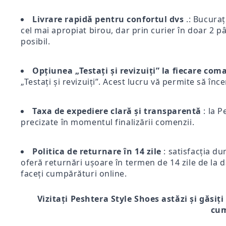
Livrare rapidă pentru confortul dvs
.: Bucurați
cel mai apropiat birou, dar prin curier în doar 2 pân
posibil.
Opțiunea „Testați și revizuiți” la fiecare co
„Testați și revizuiți”. Acest lucru vă permite să înc
Taxa de expediere clară și transparentă
: la P
precizate în momentul finalizării comenzii.
Politica de returnare în 14 zile
: satisfacția du
oferă returnări ușoare în termen de 14 zile de la d
faceți cumpărături online.
Vizitați Peshtera Style Shoes astăzi și găsiți
cum