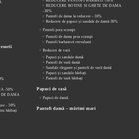
REDUCERE PANTOFI BARBATI -30%
A
REDUCERE BOTINE SI GHETE DE DAMA
-30%
Pantofi de dama la reducere - 30%
Reducere de papuci și sandale de damă-30%
Pantofi prea scumpi
Pantofi de dama prea scumpi
Pantofi barbatesti reevaluati
esorii
Reduceri de vară
Papuci și sandale damă
Pantofi de vară damă
Sandale elegante și pantofi de vară damă
Papuci și sandale bărbați
Pantofi de vară bărbați
0%
Papuci de casă
A -50%
I DE DAMA
Papuci de damă
duse - 50%
Pantofi damă – mărimi mari
tru bărbați