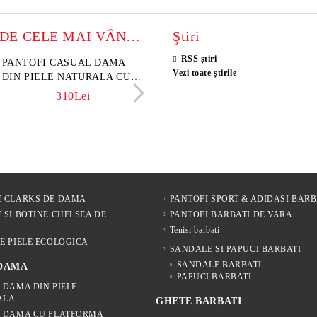
MODELE DE CELE MAI VÂNZATE
Ştiri
RSS știri
sini damă din piele
PANTOFI CASUAL DAMA
Sandale damă din piele velu
ELIA MOVE – PANTO
Vezi toate știrile
rsă naturală maro închis –
DIN PIELE NATURALA CU
naturală culoare maro deschi
VARĂ ALBI DIN PIE
 Lume
IMPRIMEU FLORAL -
NATURALĂ PENTRU
342Lei
310Lei
153Lei
242Lei
MODEL LUNA
305Lei
E CLARKS DE DAMA
PANTOFI SPORT & ADIDASI BARB
 SI BOTINE CHELSEA DE
PANTOFI BARBATI DE VARA
Tenisi barbati
E PIELE ECOLOGICA
SANDALE SI PAPUCI BARBATI
SANDALE BARBATI
 DAMA
PAPUCI BARBATI
 DAMA DIN PIELE
ALA
GHETE BARBATI
E DAMA CU PLATFORMA