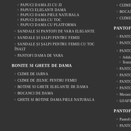
PAPUCI DAMA ZI CU ZI
CIZME
PAPUCI ELEGANTI DAMA
BOCA
PAPUCI DAMA PIELE NATURALA
CIZME
PAPUCI DAMA CU TOC
PAPUCI DAMA CU PLATFORMA
PANTOF
SANDALE SI PANTOFI DE VARA ELEGANTE
PANTO
SANDALE ȘI ȘALPI PENTRU FEMEI
PANTO
SANDALE ȘI ȘALPI PENTRU FEMEI CU TOC
ÎNALT
PANTO
PANTOFI DAMA DE VARA
Adida
Tenis
BONITE SI GHETE DE DAMA
PANTO
CIZME DE IARNA
PANTO
CIZME DE ZILNIC PENTRU FEMEI
PANT
BOTINE SI GHETE ELEGANTE DE DAMA
PANTO
BOCANCI DE DAMA
Mocasi
GHETE SI BOTINE DAMA PIELE NATURALA
LOAF
PANTOF
Pantofi
PANTO