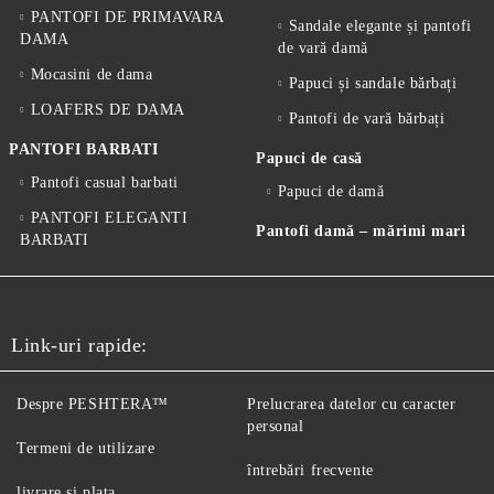
PANTOFI DE PRIMAVARA
Sandale elegante și pantofi
DAMA
de vară damă
Mocasini de dama
Papuci și sandale bărbați
LOAFERS DE DAMA
Pantofi de vară bărbați
PANTOFI BARBATI
Papuci de casă
Pantofi casual barbati
Papuci de damă
PANTOFI ELEGANTI
Pantofi damă – mărimi mari
BARBATI
Link-uri rapide:
Despre PESHTERA™
Prelucrarea datelor cu caracter
personal
Termeni de utilizare
întrebări frecvente
livrare si plata