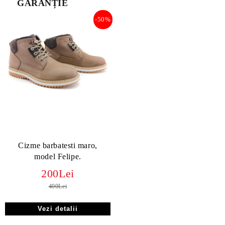
GARANȚIE
-50%
Cizme barbatesti maro,
model Felipe.
200Lei
400Lei
Vezi detalii