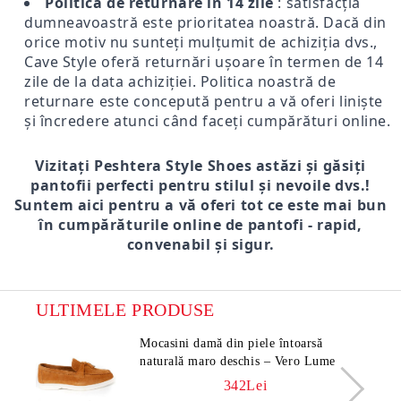
Politica de returnare în 14 zile
: satisfacția
dumneavoastră este prioritatea noastră. Dacă din
orice motiv nu sunteți mulțumit de achiziția dvs.,
Cave Style oferă returnări ușoare în termen de 14
zile de la data achiziției. Politica noastră de
returnare este concepută pentru a vă oferi liniște
și încredere atunci când faceți cumpărături online.
Vizitați Peshtera Style Shoes astăzi și găsiți
pantofii perfecti pentru stilul și nevoile dvs.!
Suntem aici pentru a vă oferi tot ce este mai bun
în cumpărăturile online de pantofi - rapid,
convenabil și sigur.
ULTIMELE PRODUSE
Mocasini damă din piele întoarsă
naturală maro deschis – Vero Lume
342Lei