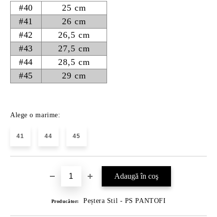
#40
25 cm
#41
26 cm
#42
26,5 cm
#43
27,5 cm
#44
28,5 cm
#45
29 cm
Alege o marime:
41
44
45
Peștera Stil - PS PANTOFI
Producător: