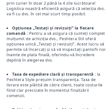
prin curier în doar 2 până la 4 zile lucrătoare!
Logistica noastră eficientă asigură că selecția dvs.
va fi cu dvs. în cel mai scurt timp posibil.
Opțiunea „Testați și revizuiți” la fiecare
comandă
: Pentru a vă asigura că sunteți complet
mulțumit de achiziția dvs., Peshtera Stil oferă
opțiunea unică „Testați și revizuiți”. Acest lucru vă
permite să încercați și să vă inspectați pantofii noi
înainte de plata finală, oferindu-vă încredere
deplină în alegerea dvs.
Taxa de expediere clară și transparentă
: la
Peshtera Style prețuim transparența. Taxa de
livrare este plătită de către client, toate costurile
fiind clar precizate în momentul finalizării
comenzii.