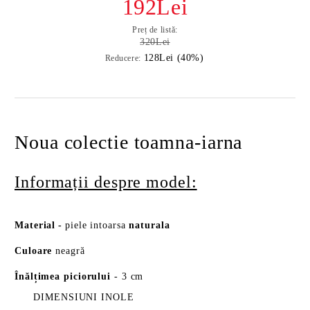
192Lei
Preț de listă:
320Lei
128Lei (40%)
Reducere:
Noua colectie toamna-iarna
Informații despre model:
Material
-
piele intoarsa
naturala
Culoare
neagră
Înălțimea piciorului
- 3 cm
DIMENSIUNI INOLE