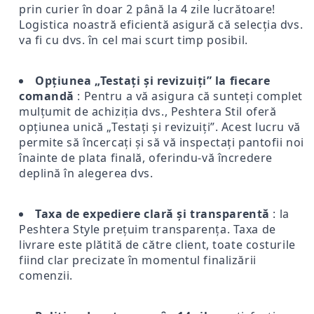
prin curier în doar 2 până la 4 zile lucrătoare!
Logistica noastră eficientă asigură că selecția dvs.
va fi cu dvs. în cel mai scurt timp posibil.
Opțiunea „Testați și revizuiți” la fiecare
comandă
: Pentru a vă asigura că sunteți complet
mulțumit de achiziția dvs., Peshtera Stil oferă
opțiunea unică „Testați și revizuiți”. Acest lucru vă
permite să încercați și să vă inspectați pantofii noi
înainte de plata finală, oferindu-vă încredere
deplină în alegerea dvs.
Taxa de expediere clară și transparentă
: la
Peshtera Style prețuim transparența. Taxa de
livrare este plătită de către client, toate costurile
fiind clar precizate în momentul finalizării
comenzii.