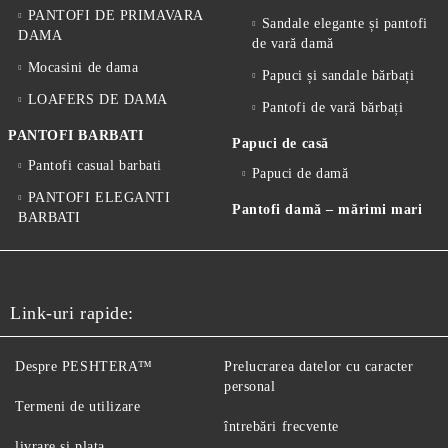
PANTOFI DE PRIMAVARA
Sandale elegante și pantofi
DAMA
de vară damă
Mocasini de dama
Papuci și sandale bărbați
LOAFERS DE DAMA
Pantofi de vară bărbați
PANTOFI BARBATI
Papuci de casă
Pantofi casual barbati
Papuci de damă
PANTOFI ELEGANTI
Pantofi damă – mărimi mari
BARBATI
Link-uri rapide:
Despre PESHTERA™
Prelucrarea datelor cu caracter
personal
Termeni de utilizare
întrebări frecvente
livrare si plata