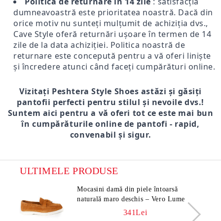
Politica de returnare în 14 zile
: satisfacția
dumneavoastră este prioritatea noastră. Dacă din
orice motiv nu sunteți mulțumit de achiziția dvs.,
Cave Style oferă returnări ușoare în termen de 14
zile de la data achiziției. Politica noastră de
returnare este concepută pentru a vă oferi liniște
și încredere atunci când faceți cumpărături online.
Vizitați Peshtera Style Shoes astăzi și găsiți
pantofii perfecti pentru stilul și nevoile dvs.!
Suntem aici pentru a vă oferi tot ce este mai bun
în cumpărăturile online de pantofi - rapid,
convenabil și sigur.
ULTIMELE PRODUSE
Mocasini damă din piele întoarsă
naturală maro deschis – Vero Lume
341Lei