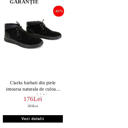
GARANȚIE
-40%
Clarks barbati din piele
intoarsa naturala de culoare
neagra, model Ajax
176Lei
293Lei
Vezi detalii