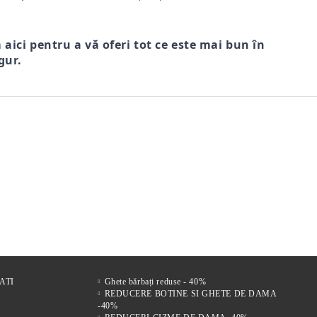
m aici pentru a vă oferi tot ce este mai bun în
gur.
r
FI DE
Comfort Drive – Saboți
VENTO NERO – SANDALE
Mir
s
LE
bărbătești din piele naturală
BĂRBĂTEȘTI DIN PIELE
bărb
 FEMEI
maro
NATURALĂ CU ÎNCHIDERE
vel
221Lei
305Lei
VELCRO
ATI
Ghete bărbați reduse - 40%
REDUCERE BOTINE SI GHETE DE DAMA
-40%