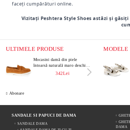
faceți cumpărături online.
Vizitați Peshtera Style Shoes astăzi și găsiți
cum
ULTIMELE PRODUSE
Mocasini damă din piele
Moca
întoarsă naturală maro deschis –
întoa
Vero Lume
Vero
342Lei
Abonare
SANDALE SI PAPUCI DE DAMA
GHET
GHETE
SANDALE DAMA
DAMA