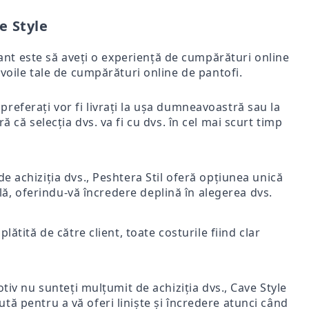
e Style
rtant este să aveți o experiență de cumpărături online
voile tale de cumpărături online de pantofi.
i preferați vor fi livrați la ușa dumneavoastră sau la
ă că selecția dvs. va fi cu dvs. în cel mai scurt timp
e achiziția dvs., Peshtera Stil oferă opțiunea unică
nală, oferindu-vă încredere deplină în alegerea dvs.
lătită de către client, toate costurile fiind clar
iv nu sunteți mulțumit de achiziția dvs., Cave Style
ută pentru a vă oferi liniște și încredere atunci când