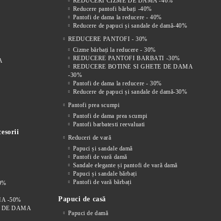
REDUCERI CIZME DE DAMA -40%
Reducere pantofi bărbați -40%
Pantofi de dama la reducere - 40%
Reducere de papuci și sandale de damă-40%
REDUCERE PANTOFI - 30%
Cizme bărbați la reducere - 30%
REDUCERE PANTOFI BARBATI -30%
A
REDUCERE BOTINE SI GHETE DE DAMA
-30%
Pantofi de dama la reducere - 30%
Reducere de papuci și sandale de damă-30%
Pantofi prea scumpi
Pantofi de dama prea scumpi
Pantofi barbatesti reevaluati
esorii
Reduceri de vară
Papuci și sandale damă
Pantofi de vară damă
Sandale elegante și pantofi de vară damă
Papuci și sandale bărbați
Pantofi de vară bărbați
0%
Papuci de casă
A -50%
I DE DAMA
Papuci de damă