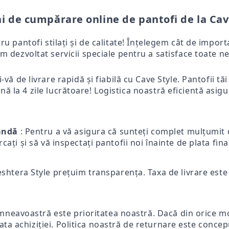
i de cumpărare online de pantofi de la Cav
tru pantofi stilați și de calitate! Înțelegem cât de impo
m dezvoltat servicii speciale pentru a satisface toate ne
-vă de livrare rapidă și fiabilă cu Cave Style. Pantofii tă
ă la 4 zile lucrătoare! Logistica noastră eficientă asigur
mandă
: Pentru a vă asigura că sunteți complet mulțumit d
ercați și să vă inspectați pantofii noi înainte de plata fi
eshtera Style prețuim transparența. Taxa de livrare este p
mneavoastră este prioritatea noastră. Dacă din orice mot
ata achiziției. Politica noastră de returnare este concep