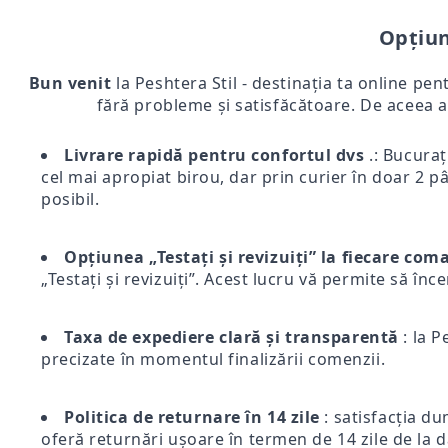
Opțiun
Bun venit
la Peshtera Stil - destinația ta online pen
fără probleme și satisfăcătoare. De aceea a
Livrare rapidă pentru confortul dvs
.: Bucurați
cel mai apropiat birou, dar prin curier în doar 2 pân
posibil.
Opțiunea „Testați și revizuiți” la fiecare co
„Testați și revizuiți”. Acest lucru vă permite să înc
Taxa de expediere clară și transparentă
: la P
precizate în momentul finalizării comenzii.
Politica de returnare în 14 zile
: satisfacția du
oferă returnări ușoare în termen de 14 zile de la d