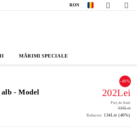
RON
II
MĂRIMI SPECIALE
-40%
202Lei
 alb - Model
Preț de listă:
336Lei
134Lei (40%)
Reducere: