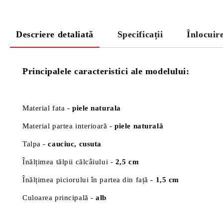
Descriere detaliată
Specificații
Înlocuir
Principalele caracteristici ale modelului:
Material fata -
piele naturala
Material partea interioară -
piele naturală
Talpa -
cauciuc, cusuta
Înălțimea tălpii călcâiului -
2,5 cm
Înălțimea piciorului în partea din față
- 1,5 cm
Culoarea principală -
alb