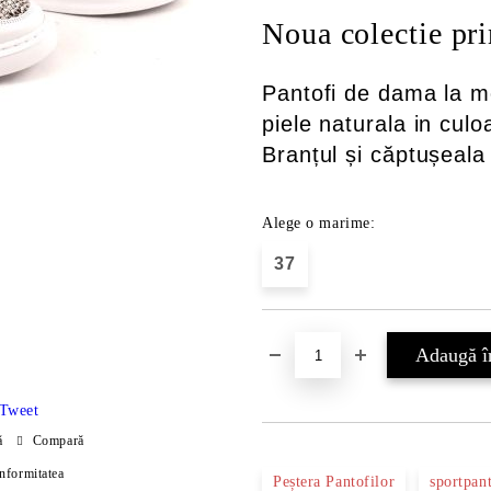
Noua colectie pr
Pantofi de dama la mo
piele naturala in cul
Branțul și căptușeala
Alege o marime:
37
Tweet
ă
Compară
onformitatea
Peștera Pantofilor
sportpan