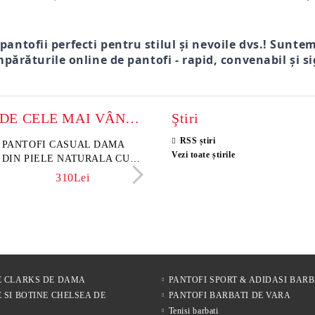
 pantofii perfecti pentru stilul și nevoile dvs.! Sunte
părăturile online de pantofi - rapid, convenabil și si
MODELE DE CELE MAI VÂNZATE
Ştiri
RSS știri
sini damă din piele
PANTOFI CASUAL DAMA
Sandale damă din piele velu
ELIA MOVE – PANTO
Vezi toate știrile
rsă naturală maro închis –
DIN PIELE NATURALA CU
naturală culoare maro deschi
VARĂ ALBI DIN PIE
 Lume
IMPRIMEU FLORAL -
NATURALĂ PENTRU
342Lei
310Lei
153Lei
242Lei
MODEL LUNA
305Lei
E CLARKS DE DAMA
PANTOFI SPORT & ADIDASI BARB
 SI BOTINE CHELSEA DE
PANTOFI BARBATI DE VARA
Tenisi barbati