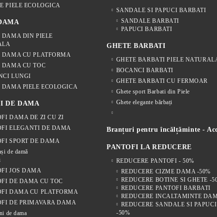
E PIELE ECOLOGICA
SANDALE SI PAPUCI BARBATI
SANDALE BARBATI
 DAMA
PAPUCI BARBATI
 DAMA DIN PIELE
ALA
GHETE BARBATI
E DAMA CU PLATFORMA
GHETE BARBATI PIELE NATURAL
 DAMA CU TOC
BOCANCI BARBATI
NCI LUNGI
GHETE BARBATI CU FERMOAR
 DAMA PIELE ECOLOGICA
Ghete sport Barbati din Piele
Ghete elegante bărbați
I DE DAMA
FI DAMA DE ZI CU ZI
FI ELEGANTI DE DAMA
Branțuri pentru încălțăminte - Acc
FI SPORT DE DAMA
PANTOFI LA REDUCERE
și de damă
i
REDUCERE PANTOFI - 50%
FI JOS DAMA
REDUCERE CIZME DAMA -50%
REDUCERE BOTINE SI GHETE -5
FI DE DAMA CU TOC
REDUCERE PANTOFI BARBATI
OFI DAMA CU PLATFORMA
REDUCERE INCALTAMINTE DAM
FI DE PRIMAVARA DAMA
REDUCERE SANDALE SI PAPUC
-50%
ni de dama