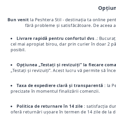
Opțiun
Bun venit
la Peshtera Stil - destinația ta online pen
fără probleme și satisfăcătoare. De aceea a
Livrare rapidă pentru confortul dvs
.: Bucurați
cel mai apropiat birou, dar prin curier în doar 2 pân
posibil.
Opțiunea „Testați și revizuiți” la fiecare co
„Testați și revizuiți”. Acest lucru vă permite să înc
Taxa de expediere clară și transparentă
: la P
precizate în momentul finalizării comenzii.
Politica de returnare în 14 zile
: satisfacția du
oferă returnări ușoare în termen de 14 zile de la d