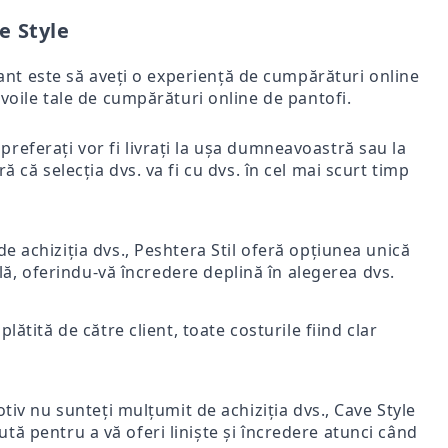
e Style
rtant este să aveți o experiență de cumpărături online
voile tale de cumpărături online de pantofi.
i preferați vor fi livrați la ușa dumneavoastră sau la
ă că selecția dvs. va fi cu dvs. în cel mai scurt timp
e achiziția dvs., Peshtera Stil oferă opțiunea unică
nală, oferindu-vă încredere deplină în alegerea dvs.
lătită de către client, toate costurile fiind clar
iv nu sunteți mulțumit de achiziția dvs., Cave Style
ută pentru a vă oferi liniște și încredere atunci când