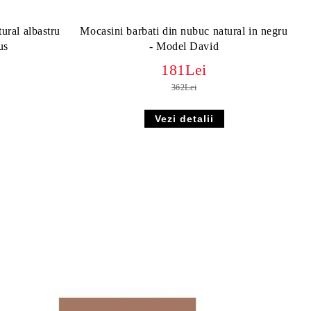
ural albastru
Mocasini barbati din nubuc natural in negru
us
- Model David
181Lei
362Lei
Vezi detalii