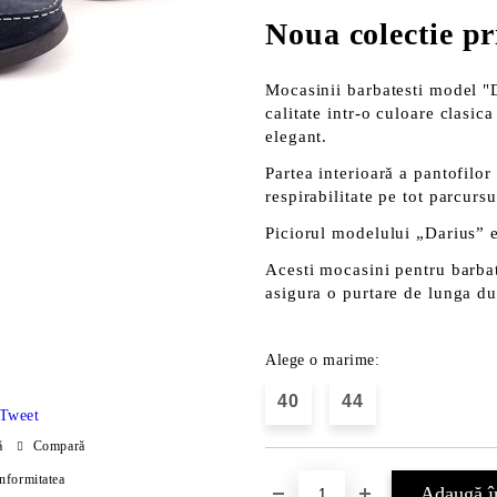
Noua colectie p
Mocasinii barbatesti model "D
calitate intr-o culoare clasica
elegant.
Partea interioară a pantofilor
respirabilitate pe tot parcursul
Piciorul modelului „Darius” e
Acesti mocasini pentru barbat
asigura o purtare de lunga dur
Alege o marime:
40
44
Tweet
ă
Compară
onformitatea