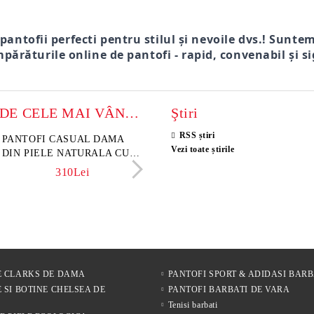
 pantofii perfecti pentru stilul și nevoile dvs.! Sunte
părăturile online de pantofi - rapid, convenabil și si
MODELE DE CELE MAI VÂNZATE
Ştiri
RSS știri
sini damă din piele
PANTOFI CASUAL DAMA
Sandale damă din piele velu
ELIA MOVE – PANTO
Vezi toate știrile
rsă naturală maro închis –
DIN PIELE NATURALA CU
naturală culoare maro deschi
VARĂ ALBI DIN PIE
 Lume
IMPRIMEU FLORAL -
NATURALĂ PENTRU
341Lei
310Lei
152Lei
241Lei
MODEL LUNA
304Lei
E CLARKS DE DAMA
PANTOFI SPORT & ADIDASI BARB
 SI BOTINE CHELSEA DE
PANTOFI BARBATI DE VARA
Tenisi barbati