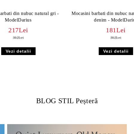
rbati din nubuc natural gri -
Mocasini barbati din nubuc nat
ModelDarius
denim - ModelDari
217Lei
181Lei
362Lei
362Lei
Vezi detalii
Vezi detalii
BLOG STIL Peșteră