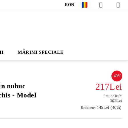
RON
II
MĂRIMI SPECIALE
-40%
217Lei
in nubuc
chis - Model
Preț de listă:
362Lei
145Lei (40%)
Reducere: