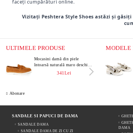
faceți cumpărături online.
Vizitați Peshtera Style Shoes astăzi și găsiți
cum
ULTIMELE PRODUSE
Mocasini damă din piele
Moca
întoarsă naturală maro deschis –
întoa
Vero Lume
Vero
341Lei
Abonare
SANDALE SI PAPUCI DE DAMA
GHET
GHETE
SANDALE DAMA
DAMA
SANDALE DAMA DE ZI CU ZI