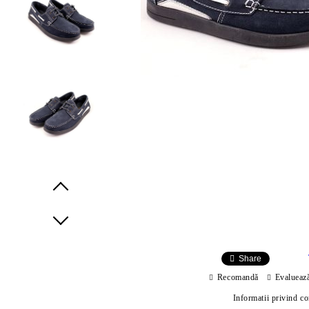
Prev
Next
Share
Recomandă
Evalueaz
Informatii privind c