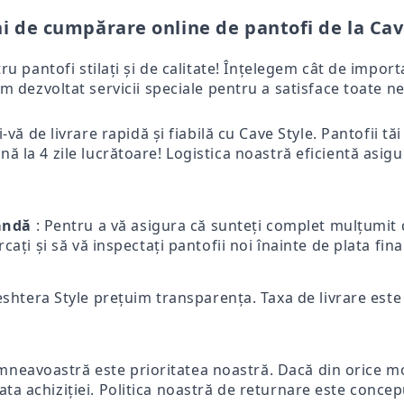
i de cumpărare online de pantofi de la Cav
tru pantofi stilați și de calitate! Înțelegem cât de impo
m dezvoltat servicii speciale pentru a satisface toate ne
-vă de livrare rapidă și fiabilă cu Cave Style. Pantofii tă
ă la 4 zile lucrătoare! Logistica noastră eficientă asigur
mandă
: Pentru a vă asigura că sunteți complet mulțumit d
ercați și să vă inspectați pantofii noi înainte de plata fi
eshtera Style prețuim transparența. Taxa de livrare este p
mneavoastră este prioritatea noastră. Dacă din orice mot
ata achiziției. Politica noastră de returnare este concep