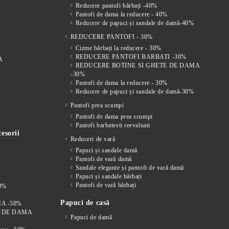
Reducere pantofi bărbați -40%
Pantofi de dama la reducere - 40%
Reducere de papuci și sandale de damă-40%
REDUCERE PANTOFI - 30%
Cizme bărbați la reducere - 30%
REDUCERE PANTOFI BARBATI -30%
A
REDUCERE BOTINE SI GHETE DE DAMA
-30%
Pantofi de dama la reducere - 30%
Reducere de papuci și sandale de damă-30%
Pantofi prea scumpi
Pantofi de dama prea scumpi
Pantofi barbatesti reevaluati
esorii
Reduceri de vară
Papuci și sandale damă
Pantofi de vară damă
Sandale elegante și pantofi de vară damă
Papuci și sandale bărbați
Pantofi de vară bărbați
0%
Papuci de casă
A -50%
I DE DAMA
Papuci de damă