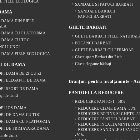
E PIELE ECOLOGICA
SANDALE SI PAPUCI BARBATI
SANDALE BARBATI
 DAMA
PAPUCI BARBATI
 DAMA DIN PIELE
ALA
GHETE BARBATI
E DAMA CU PLATFORMA
GHETE BARBATI PIELE NATURAL
 DAMA CU TOC
BOCANCI BARBATI
NCI LUNGI
GHETE BARBATI CU FERMOAR
 DAMA PIELE ECOLOGICA
Ghete sport Barbati din Piele
Ghete elegante bărbați
I DE DAMA
FI DAMA DE ZI CU ZI
FI ELEGANTI DE DAMA
Branțuri pentru încălțăminte - Acc
FI SPORT DE DAMA
PANTOFI LA REDUCERE
și de damă
i
REDUCERE PANTOFI - 50%
FI JOS DAMA
REDUCERE CIZME DAMA -50%
REDUCERE BOTINE SI GHETE -5
FI DE DAMA CU TOC
REDUCERE PANTOFI BARBATI
OFI DAMA CU PLATFORMA
REDUCERE INCALTAMINTE DAM
FI DE PRIMAVARA DAMA
REDUCERE SANDALE SI PAPUC
-50%
ni de dama