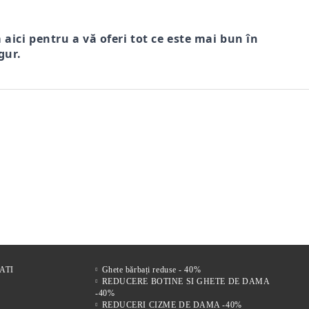
m aici pentru a vă oferi tot ce este mai bun în
gur.
r
FI DE
Comfort Drive – Saboți
VENTO NERO – SANDALE
Mir
s
LE
bărbătești din piele naturală
BĂRBĂTEȘTI DIN PIELE
bărb
 FEMEI
maro
NATURALĂ CU ÎNCHIDERE
vel
220Lei
304Lei
VELCRO
ATI
Ghete bărbați reduse - 40%
REDUCERE BOTINE SI GHETE DE DAMA
-40%
REDUCERI CIZME DE DAMA -40%