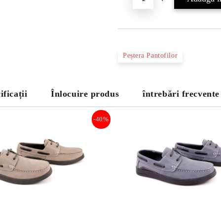
Peștera Pantofilor
ificații
Înlocuire produs
întrebări frecvente
-40%