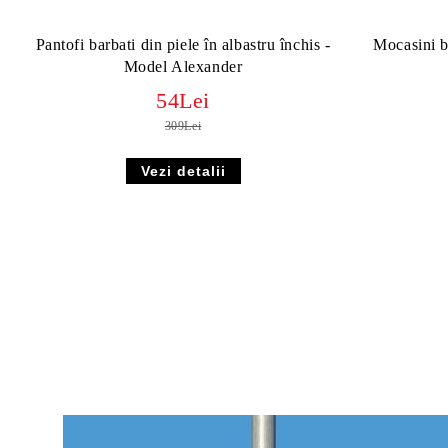
Pantofi barbati din piele în albastru închis -
Mocasini ba
Model Alexander
54Lei
309Lei
Vezi detalii