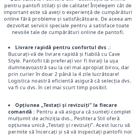
pentru pantofi stilați și de calitate! Înțelegem cât de
important este să aveți o experiență de cumpărături
online fără probleme și satisfăcătoare. De aceea am
dezvoltat servicii speciale pentru a satisface toate
nevoile tale de cumpărături online de pantofi.
Livrare rapidă pentru confortul dvs
.:
Bucurați-vă de livrare rapidă și fiabilă cu Cave
Style. Pantofii tăi preferați vor fi livrați la ușa
dumneavoastră sau la cel mai apropiat birou, dar
prin curier în doar 2 până la 4 zile lucrătoare!
Logistica noastră eficientă asigură că selecția dvs.
va fi cu dvs. în cel mai scurt timp posibil.
Opțiunea „Testați și revizuiți” la fiecare
comandă
: Pentru a vă asigura că sunteți complet
mulțumit de achiziția dvs., Peshtera Stil oferă
opțiunea unică „Testați și revizuiți”. Acest lucru vă
permite să încercați și să vă inspectați pantofii noi