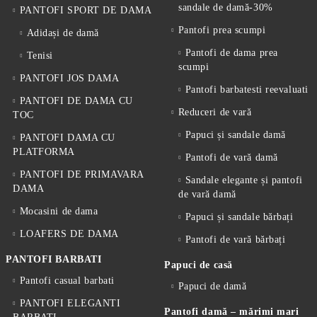
sandale de damă-30%
PANTOFI SPORT DE DAMA
Pantofi prea scumpi
Adidași de damă
Pantofi de dama prea
Tenisi
scumpi
PANTOFI JOS DAMA
Pantofi barbatesti reevaluati
PANTOFI DE DAMA CU
Reduceri de vară
TOC
Papuci și sandale damă
PANTOFI DAMA CU
PLATFORMA
Pantofi de vară damă
PANTOFI DE PRIMAVARA
Sandale elegante și pantofi
DAMA
de vară damă
Mocasini de dama
Papuci și sandale bărbați
LOAFERS DE DAMA
Pantofi de vară bărbați
PANTOFI BARBATI
Papuci de casă
Pantofi casual barbati
Papuci de damă
PANTOFI ELEGANTI
Pantofi damă – mărimi mari