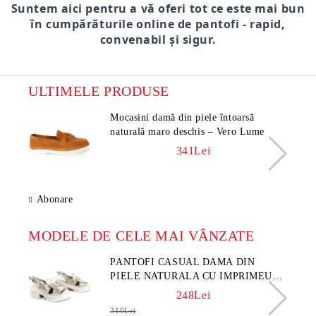
Suntem aici pentru a vă oferi tot ce este mai bun
în cumpărăturile online de pantofi - rapid,
convenabil și sigur.
ULTIMELE PRODUSE
Mocasini damă din piele întoarsă
naturală maro deschis – Vero Lume
341Lei
Abonare
MODELE DE CELE MAI VÂNZATE
PANTOFI CASUAL DAMA DIN
PIELE NATURALA CU IMPRIMEU
FLORAL - MODEL LUNA
248Lei
310Lei