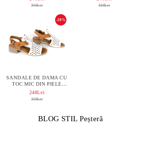
ȘI PERFORAȚII ÎN
CULOARE BEJ - MODEL
310Lei
310Lei
NUANȚĂ BEJ
KARINA.
-20%
SANDALE DE DAMA CU
TOC MIC DIN PIELE
NATURALA IN ALB SI
248Lei
MARO DESCHIS - MODEL
310Lei
KARINA.
BLOG STIL Peșteră