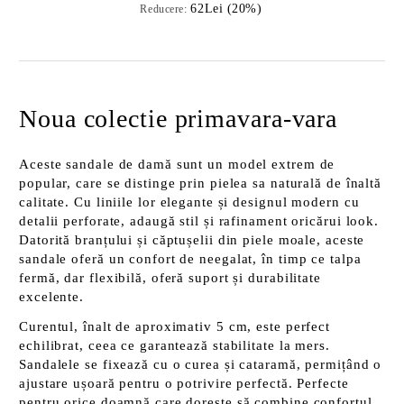
62Lei (20%)
Reducere:
Noua colectie primavara-vara
Aceste sandale de damă sunt un model extrem de
popular, care se distinge prin pielea sa naturală de înaltă
calitate. Cu liniile lor elegante și designul modern cu
detalii perforate, adaugă stil și rafinament oricărui look.
Datorită branțului și căptușelii din piele moale, aceste
sandale oferă un confort de neegalat, în timp ce talpa
fermă, dar flexibilă, oferă suport și durabilitate
excelente.
Curentul, înalt de aproximativ 5 cm, este perfect
echilibrat, ceea ce garantează stabilitate la mers.
Sandalele se fixează cu o curea și cataramă, permițând o
ajustare ușoară pentru o potrivire perfectă. Perfecte
pentru orice doamnă care dorește să combine confortul