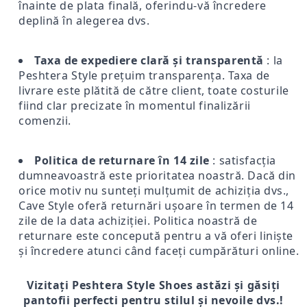
înainte de plata finală, oferindu-vă încredere
deplină în alegerea dvs.
Taxa de expediere clară și transparentă
: la
Peshtera Style prețuim transparența. Taxa de
livrare este plătită de către client, toate costurile
fiind clar precizate în momentul finalizării
comenzii.
Politica de returnare în 14 zile
: satisfacția
dumneavoastră este prioritatea noastră. Dacă din
orice motiv nu sunteți mulțumit de achiziția dvs.,
Cave Style oferă returnări ușoare în termen de 14
zile de la data achiziției. Politica noastră de
returnare este concepută pentru a vă oferi liniște
și încredere atunci când faceți cumpărături online.
Vizitați Peshtera Style Shoes astăzi și găsiți
pantofii perfecti pentru stilul și nevoile dvs.!