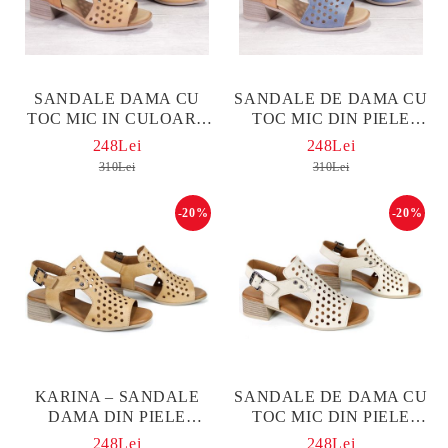
SANDALE DAMA CU
SANDALE DE DAMA CU
TOC MIC IN CULOARE
TOC MIC DIN PIELE
BISCUIT SI MARO
NATURALA IN
248Lei
248Lei
DESCHIS - MODEL
ALBASTRU DENIM SI
310Lei
310Lei
KARINA.
MARO DESCHIS - MODEL
KARINA.
-20%
-20%
KARINA – SANDALE
SANDALE DE DAMA CU
DAMA DIN PIELE
TOC MIC DIN PIELE
NATURALĂ CU TOC MIC
NATURALA DE
248Lei
248Lei