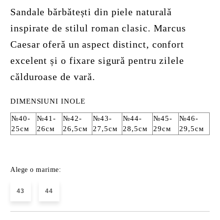
Sandale bărbătești din piele naturală
inspirate de stilul roman clasic. Marcus
Caesar oferă un aspect distinct, confort
excelent și o fixare sigură pentru zilele
călduroase de vară.
DIMENSIUNI INOLE
№40-
№41-
№42-
№43-
№44-
№45-
№46-
25см
26см
26,5см
27,5см
28,5см
29см
29,5см
Alege o marime:
43
44