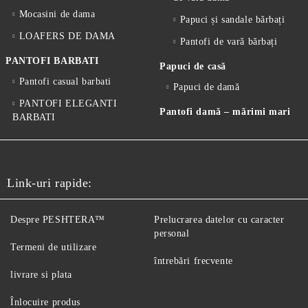
Mocasini de dama
Papuci și sandale bărbați
LOAFERS DE DAMA
Pantofi de vară bărbați
PANTOFI BARBATI
Papuci de casă
Pantofi casual barbati
Papuci de damă
PANTOFI ELEGANTI
Pantofi damă – mărimi mari
BARBATI
Link-uri rapide:
Despre PESHTERA™
Prelucrarea datelor cu caracter
personal
Termeni de utilizare
întrebări frecvente
livrare si plata
Înlocuire produs