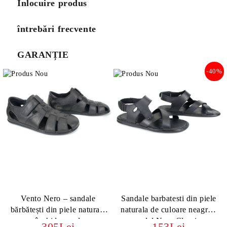
Înlocuire produs
întrebări frecvente
GARANȚIE
-40%
Vento Nero – sandale
Sandale barbatesti din piele
bărbătești din piele naturală
naturala de culoare neagra -
cu închidere velcro
model Nero Classico
305Lei
153Lei