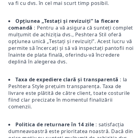
va fi cu dvs. în cel mai scurt timp posibil.
Opțiunea „Testați și revizuiți” la fiecare
comandă
: Pentru a vă asigura că sunteți complet
mulțumit de achiziția dvs., Peshtera Stil oferă
opțiunea unică „Testați și revizuiți”. Acest lucru vă
permite să încercați și să vă inspectați pantofii noi
înainte de plata finală, oferindu-vă încredere
deplină în alegerea dvs.
Taxa de expediere clară și transparentă
: la
Peshtera Style prețuim transparența. Taxa de
livrare este plătită de către client, toate costurile
fiind clar precizate în momentul finalizării
comenzii.
Politica de returnare în 14 zile
: satisfacția
dumneavoastră este prioritatea noastră. Dacă din