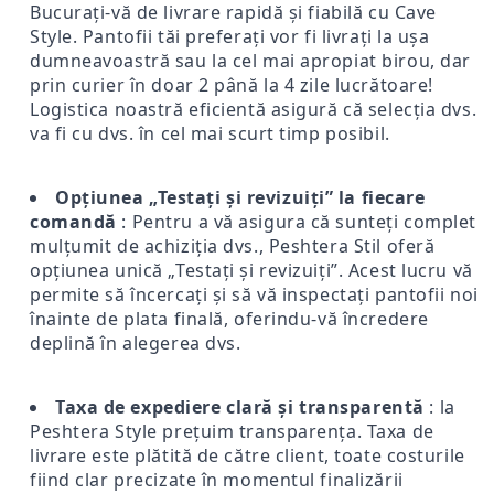
Bucurați-vă de livrare rapidă și fiabilă cu Cave
Style. Pantofii tăi preferați vor fi livrați la ușa
dumneavoastră sau la cel mai apropiat birou, dar
prin curier în doar 2 până la 4 zile lucrătoare!
Logistica noastră eficientă asigură că selecția dvs.
va fi cu dvs. în cel mai scurt timp posibil.
Opțiunea „Testați și revizuiți” la fiecare
comandă
: Pentru a vă asigura că sunteți complet
mulțumit de achiziția dvs., Peshtera Stil oferă
opțiunea unică „Testați și revizuiți”. Acest lucru vă
permite să încercați și să vă inspectați pantofii noi
înainte de plata finală, oferindu-vă încredere
deplină în alegerea dvs.
Taxa de expediere clară și transparentă
: la
Peshtera Style prețuim transparența. Taxa de
livrare este plătită de către client, toate costurile
fiind clar precizate în momentul finalizării