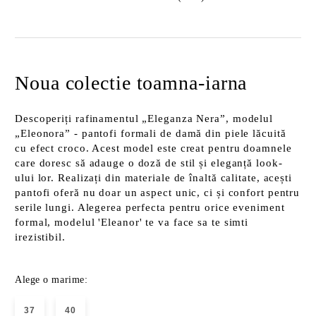
Noua colectie toamna-iarna
Descoperiți rafinamentul „Eleganza Nera”, modelul
„Eleonora” - pantofi formali de damă din piele lăcuită
cu efect croco. Acest model este creat pentru doamnele
care doresc să adauge o doză de stil și eleganță look-
ului lor. Realizați din materiale de înaltă calitate, acești
pantofi oferă nu doar un aspect unic, ci și confort pentru
serile lungi. Alegerea perfecta pentru orice eveniment
formal, modelul 'Eleanor' te va face sa te simti
irezistibil.
Alege o marime:
37
40