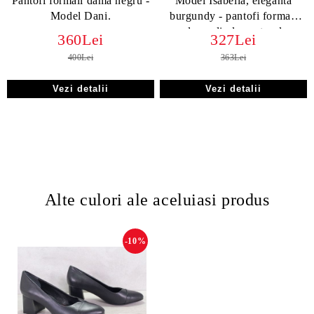
Pantofi formali dama negru -
Model Isabella, eleganta
Model Dani.
burgundy - pantofi formali
dama din lac natural
360Lei
327Lei
400Lei
363Lei
Vezi detalii
Vezi detalii
Alte culori ale aceluiasi produs
-10%