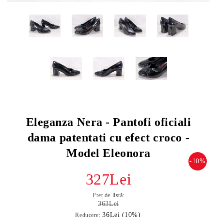
Eleganza Nera - Pantofi oficiali
dama patentati cu efect croco -
Model Eleonora
-10%
327Lei
Preț de listă:
363Lei
36Lei (10%)
Reducere: