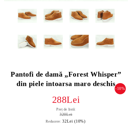
Pantofi de damă „Forest Whisper”
din piele intoarsa maro deschis
-10%
288Lei
Preț de listă:
320Lei
32Lei (10%)
Reducere: