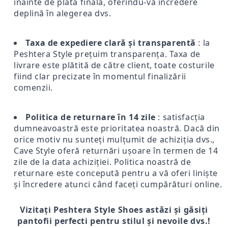
înainte de plata finală, oferindu-vă încredere
deplină în alegerea dvs.
Taxa de expediere clară și transparentă
: la
Peshtera Style prețuim transparența. Taxa de
livrare este plătită de către client, toate costurile
fiind clar precizate în momentul finalizării
comenzii.
Politica de returnare în 14 zile
: satisfacția
dumneavoastră este prioritatea noastră. Dacă din
orice motiv nu sunteți mulțumit de achiziția dvs.,
Cave Style oferă returnări ușoare în termen de 14
zile de la data achiziției. Politica noastră de
returnare este concepută pentru a vă oferi liniște
și încredere atunci când faceți cumpărături online.
Vizitați Peshtera Style Shoes astăzi și găsiți
pantofii perfecti pentru stilul și nevoile dvs.!