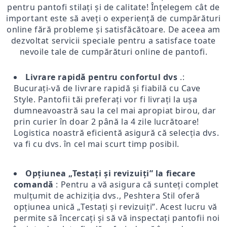
pentru pantofi stilați și de calitate! Înțelegem cât de
important este să aveți o experiență de cumpărături
online fără probleme și satisfăcătoare. De aceea am
dezvoltat servicii speciale pentru a satisface toate
nevoile tale de cumpărături online de pantofi.
Livrare rapidă pentru confortul dvs
.:
Bucurați-vă de livrare rapidă și fiabilă cu Cave
Style. Pantofii tăi preferați vor fi livrați la ușa
dumneavoastră sau la cel mai apropiat birou, dar
prin curier în doar 2 până la 4 zile lucrătoare!
Logistica noastră eficientă asigură că selecția dvs.
va fi cu dvs. în cel mai scurt timp posibil.
Opțiunea „Testați și revizuiți” la fiecare
comandă
: Pentru a vă asigura că sunteți complet
mulțumit de achiziția dvs., Peshtera Stil oferă
opțiunea unică „Testați și revizuiți”. Acest lucru vă
permite să încercați și să vă inspectați pantofii noi