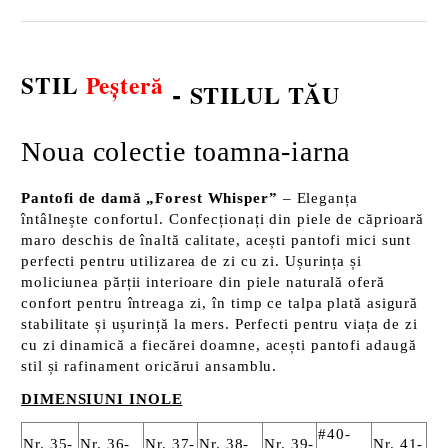
STIL
Peșteră
-
STILUL TĂU
Noua colectie toamna-iarna
Pantofi de damă „Forest Whisper”
– Eleganța
întâlnește confortul. Confecționați din piele de căprioară
maro deschis de înaltă calitate, acești pantofi mici sunt
perfecti pentru utilizarea de zi cu zi. Ușurința și
moliciunea părții interioare din piele naturală oferă
confort pentru întreaga zi, în timp ce talpa plată asigură
stabilitate și ușurință la mers. Perfecti pentru viața de zi
cu zi dinamică a fiecărei doamne, acești pantofi adaugă
stil și rafinament oricărui ansamblu.
DIMENSIUNI INOLE
#40-
Nr. 35-
Nr. 36-
Nr. 37-
Nr. 38-
Nr. 39-
Nr. 41-