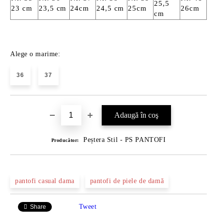
25,5
23 cm
23,5 cm
24cm
24,5 cm
25cm
26cm
cm
Alege o marime:
36
37
Peștera Stil - PS PANTOFI
Producător:
pantofi casual dama
pantofi de piele de damă
Tweet
Share