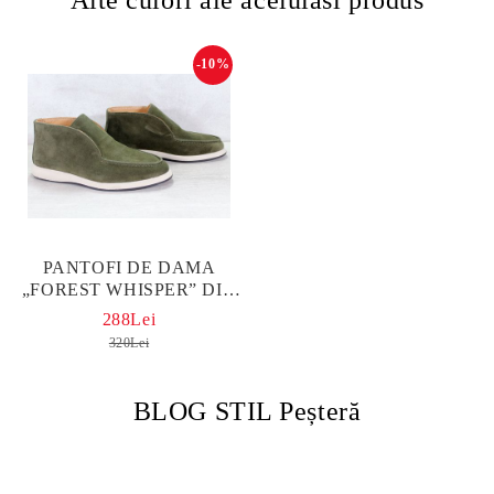
-10%
PANTOFI DE DAMA
„FOREST WHISPER” DIN
PIELE INTOARSA VERDE
288Lei
320Lei
BLOG STIL Peșteră