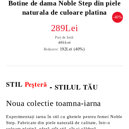
Botine de dama Noble Step din piele
naturala de culoare platina
-40%
289Lei
Preț de listă:
481Lei
192Lei (40%)
Reducere:
STIL
Peșteră
-
STILUL TĂU
Noua colectie toamna-iarna
Experimentați iarna în stil cu ghetele pentru femei Noble
Step. Fabricate din piele naturală de calitate, într-o
culoare platină, oferă atât stil, cât și căldură.