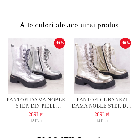
Alte culori ale aceluiasi produs
-40%
-40%
PANTOFI DAMA NOBLE
PANTOFI CUBANEZI
STEP, DIN PIELE
DAMA NOBLE STEP, DIN
NATURALA DE
PIELE NATURALA AURIU
289Lei
289Lei
CULOARE ARGINTIE
481Lei
481Lei