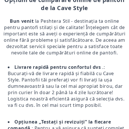
de la Cave Style
Bun venit
la Peshtera Stil - destinația ta online
pentru pantofi stilați și de calitate! Înțelegem cât de
important este să aveți o experiență de cumpărături
online fără probleme și satisfăcătoare. De aceea am
dezvoltat servicii speciale pentru a satisface toate
nevoile tale de cumpărături online de pantofi.
Livrare rapidă pentru confortul dvs
.:
Bucurați-vă de livrare rapidă și fiabilă cu Cave
Style. Pantofii tăi preferați vor fi livrați la ușa
dumneavoastră sau la cel mai apropiat birou, dar
prin curier în doar 2 până la 4 zile lucrătoare!
Logistica noastră eficientă asigură că selecția dvs.
va fi cu dvs. în cel mai scurt timp posibil.
Opțiunea „Testați și revizuiți” la fiecare
comandă
: Pentru a vă asigura că sunteți complet