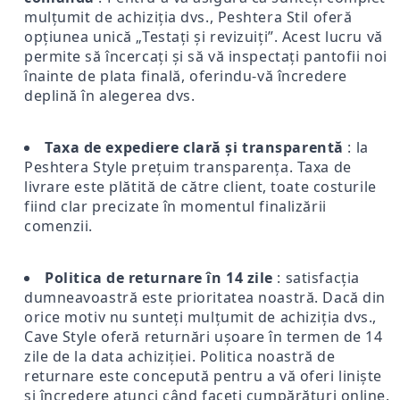
mulțumit de achiziția dvs., Peshtera Stil oferă
opțiunea unică „Testați și revizuiți”. Acest lucru vă
permite să încercați și să vă inspectați pantofii noi
înainte de plata finală, oferindu-vă încredere
deplină în alegerea dvs.
Taxa de expediere clară și transparentă
: la
Peshtera Style prețuim transparența. Taxa de
livrare este plătită de către client, toate costurile
fiind clar precizate în momentul finalizării
comenzii.
Politica de returnare în 14 zile
: satisfacția
dumneavoastră este prioritatea noastră. Dacă din
orice motiv nu sunteți mulțumit de achiziția dvs.,
Cave Style oferă returnări ușoare în termen de 14
zile de la data achiziției. Politica noastră de
returnare este concepută pentru a vă oferi liniște
și încredere atunci când faceți cumpărături online.