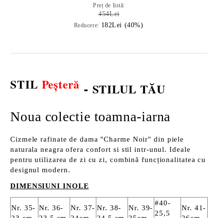
Preț de listă:
454Lei
182Lei (40%)
Reducere:
STIL
Peșteră
-
STILUL TĂU
Noua colectie toamna-iarna
Cizmele rafinate de dama "Charme Noir" din piele
naturala neagra ofera confort si stil intr-unul. Ideale
pentru utilizarea de zi cu zi, combină funcționalitatea cu
designul modern.
DIMENSIUNI INOLE
#40-
Nr. 35-
Nr. 36-
Nr. 37-
Nr. 38-
Nr. 39-
Nr. 41-
25,5
23 cm
23,5 cm
24cm
24,5 cm
25cm
26cm