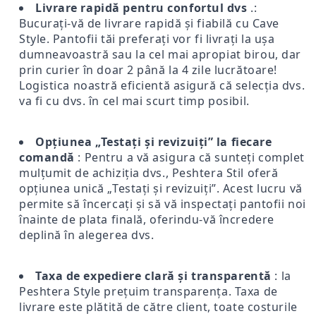
Livrare rapidă pentru confortul dvs
.:
Bucurați-vă de livrare rapidă și fiabilă cu Cave
Style. Pantofii tăi preferați vor fi livrați la ușa
dumneavoastră sau la cel mai apropiat birou, dar
prin curier în doar 2 până la 4 zile lucrătoare!
Logistica noastră eficientă asigură că selecția dvs.
va fi cu dvs. în cel mai scurt timp posibil.
Opțiunea „Testați și revizuiți” la fiecare
comandă
: Pentru a vă asigura că sunteți complet
mulțumit de achiziția dvs., Peshtera Stil oferă
opțiunea unică „Testați și revizuiți”. Acest lucru vă
permite să încercați și să vă inspectați pantofii noi
înainte de plata finală, oferindu-vă încredere
deplină în alegerea dvs.
Taxa de expediere clară și transparentă
: la
Peshtera Style prețuim transparența. Taxa de
livrare este plătită de către client, toate costurile