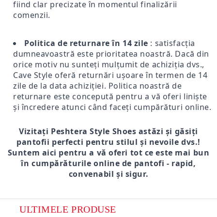
fiind clar precizate în momentul finalizării
comenzii.
Politica de returnare în 14 zile
: satisfacția
dumneavoastră este prioritatea noastră. Dacă din
orice motiv nu sunteți mulțumit de achiziția dvs.,
Cave Style oferă returnări ușoare în termen de 14
zile de la data achiziției. Politica noastră de
returnare este concepută pentru a vă oferi liniște
și încredere atunci când faceți cumpărături online.
Vizitați Peshtera Style Shoes astăzi și găsiți
pantofii perfecti pentru stilul și nevoile dvs.!
Suntem aici pentru a vă oferi tot ce este mai bun
în cumpărăturile online de pantofi - rapid,
convenabil și sigur.
ULTIMELE PRODUSE